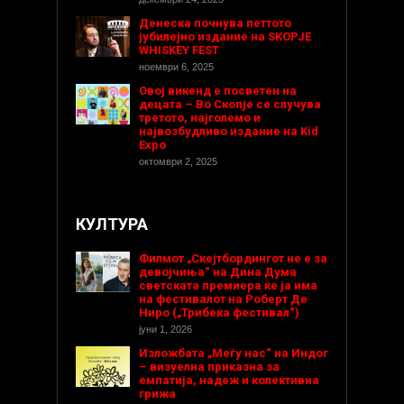
Денеска почнува петтото
јубилејно издание на SKOPJE
WHISKEY FEST
ноември 6, 2025
Овој викенд е посветен на
децата – Во Скопје се случува
третото, најголемо и
највозбудливо издание на Kid
Expo
октомври 2, 2025
КУЛТУРА
Филмот „Скејтбордингот не е за
девојчиња“ на Дина Дума
светската премиера ќе ја има
на фестивалот на Роберт Де
Ниро („Трибека фестивал“)
јуни 1, 2026
Изложбата „Меѓу нас“ на Индог
– визуелна приказна за
емпатија, надеж и колективна
грижа