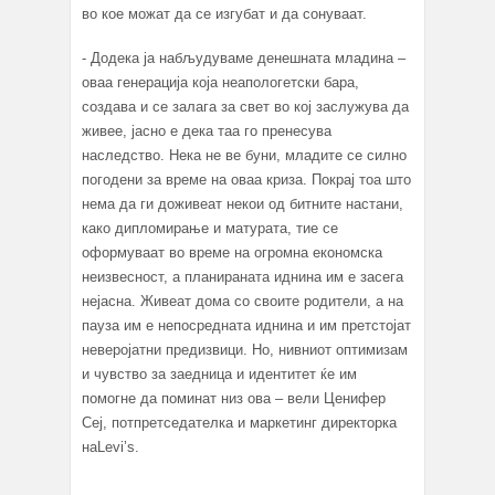
во кое можат да се изгубат и да сонуваат.
- Додека ја набљудуваме денешната младина –
оваа генерација која неапологетски бара,
создава и се залага за свет во кој заслужува да
живее, јасно е дека таа го пренесува
наследство. Нека не ве буни, младите се силно
погодени за време на оваа криза. Покрај тоа што
нема да ги доживеат некои од битните настани,
како дипломирање и матурата, тие се
оформуваат во време на огромна економска
неизвесност, а планираната иднина им е засега
нејасна. Живеат дома со своите родители, а на
пауза им е непосредната иднина и им претстојат
неверојатни предизвици. Но, нивниот оптимизам
и чувство за заедница и идентитет ќе им
помогне да поминат низ ова – вели Ценифер
Сеј, потпретседателка и маркетинг директорка
наLevi’s.