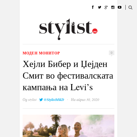
ДОМА
МОДА
СТИЛ
УБАВИНА
ЖИВОТ
КУЛТУРА
@РАБОТА
ГАЛЕРИЈА
ИЗЛОГ
КОНТАКТ
МОДЕН МОНИТОР
0
Хејли Бибер и Џејден
Смит во фестивалската
кампања на Levi’s
·
Од
stylist
@StylistMKD
На април 30, 2020