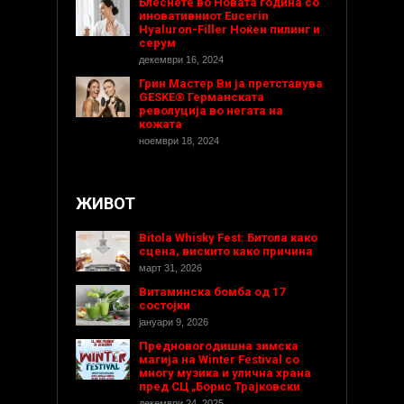
Блеснете во Новата година со
иновативниот Eucerin
Hyaluron-Filler Ноќен пилинг и
серум
декември 16, 2024
Грин Мастер Ви ја претставува
GESKE® Германската
револуција во негата на
кожата
ноември 18, 2024
ЖИВОТ
Bitola Whisky Fest: Битола како
сцена, вискито како причина
март 31, 2026
Витаминска бомба од 17
состојки
јануари 9, 2026
Предновогодишнa зимска
магија на Winter Festival со
многу музика и улична храна
пред СЦ „Борис Трајковски
декември 24, 2025