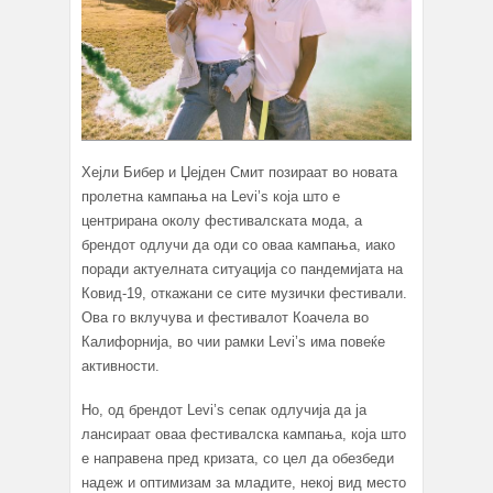
Хејли Бибер и Џејден Смит позираат во новата
пролетна кампања на Levi’s која што е
центрирана околу фестивалската мода, а
брендот одлучи да оди со оваа кампања, иако
поради актуелната ситуација со пандемијата на
Ковид-19, откажани се сите музички фестивали.
Ова го вклучува и фестивалот Коачела во
Калифорнија, во чии рамки Levi’s има повеќе
активности.
Но, од брендот Levi’s сепак одлучија да ја
лансираат оваа фестивалска кампања, која што
е направена пред кризата, со цел да обезбеди
надеж и оптимизам за младите, некој вид место