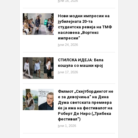
јули 16, 2026
Нови модни импресии на
јубилејната 20-та
студентска ревија на ТМФ
насловена „Вортекс
импресии“
јуни 24, 2026
СТИЛСКА ИДЕЈА: Бела
кошула со машки крој
јуни 17, 2026
Филмот „Скејтбордингот не
е за девојчиња“ на Дина
Дума светската премиера
ќе ја има на фестивалот на
Роберт Де Ниро („Трибека
фестивал“)
јуни 1, 2026