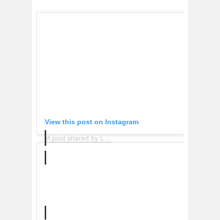
View this post on Instagram
A post shared by Levi’s (@levis)
on
Apr 27, 2020 at 11