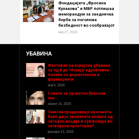
Фондацијата „Фросина
Кулакова“ и МВР потпишаа
меморандум за заедничка
борба за поголема
безбедност во сообраќајот
мај 27, 2026
УБАВИНА
Фестивал на корејска убавина
за од 8 до 10 мај и едукативни
панели со дерматолози и
фармацевти
мај 6, 2026
Совети за пролетен блескав
тен
април 15, 2025
Зимски предизвици на кожата:
Како да ја заштитите кожата од
загаден воздух и сув воздух во
затворени простории?
јануари 13, 2025