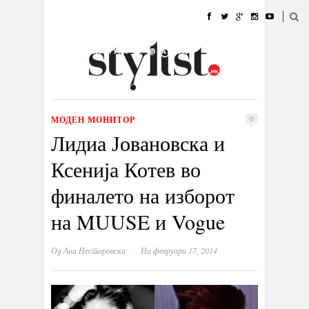
ДОМА
МОДА
СТИЛ
УБАВИНА
ЖИВОТ
КУЛТУРА
@РАБОТА
ГАЛЕРИЈА
ИЗЛОГ
КОНТАКТ
МОДЕН МОНИТОР
0
Лидиа Јовановска и
Ксенија Котев во
финалето на изборот
на MUUSE и Vogue
·
Од
Ана Несторовска
На февруари 17, 2014