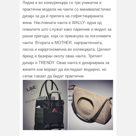
Лидиа е во конкуренција со три уникатни и
практични модели на чанти со минималистички
дизајн за да ѝ прилега на софистицираната
жена. Насловната чанта е WALLY- една од
помалите што служат како паричник и модел за
разни пригоди, која се прикачува за поголемите
чанти. Втората е MOTHER, најпрактичната,
лесна и најергономичнa во колекцијата. Целиот
бренд е базиран околу оваа чанта. Третиот
дизајн е TRENDY. Оваа чанта е дизајнирана за
жените кои мораат да изгледаат модерно, но
сепак сакаат да бидат практични.