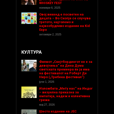
WHISKEY FEST
ноември 6, 2025
Овој викенд е посветен на
децата – Во Скопје се случува
третото, најголемо и
највозбудливо издание на Kid
Expo
октомври 2, 2025
КУЛТУРА
Филмот „Скејтбордингот не е за
девојчиња“ на Дина Дума
светската премиера ќе ја има
на фестивалот на Роберт Де
Ниро („Трибека фестивал“)
јуни 1, 2026
Изложбата „Меѓу нас“ на Индог
– визуелна приказна за
емпатија, надеж и колективна
грижа
мај 27, 2026
Шесто издание на ЈЕС