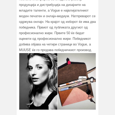
продукција и дистрибуција на дизајните на
младите таленти, а Vogue е највлијателниот
моден печатен и онлајн-медиум. Натпреварот се
одржува онлајн. На крајот од изборот ќе има два
победника. Првиот од публиката другиот од
професионално жири. Првите 50 ќе бидат
оценети од професионално жири. Победникот
добива објава на четири страници во Vogue, а
MUUSE ќе го продава победничкиот производ.