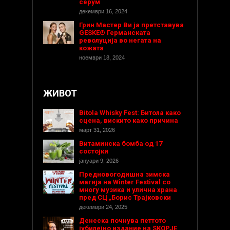
серум
декември 16, 2024
Грин Мастер Ви ја претставува
GESKE® Германската
револуција во негата на
кожата
ноември 18, 2024
ЖИВОТ
Bitola Whisky Fest: Битола како
сцена, вискито како причина
март 31, 2026
Витаминска бомба од 17
состојки
јануари 9, 2026
Предновогодишнa зимска
магија на Winter Festival со
многу музика и улична храна
пред СЦ „Борис Трајковски
декември 24, 2025
Денеска почнува петтото
јубилејно издание на SKOPJE