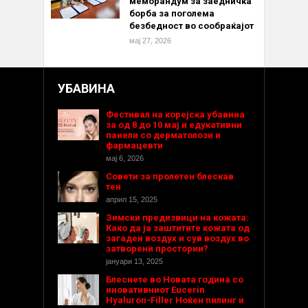
меморандум за заедничка
борба за поголема
безбедност во сообраќајот
мај 27, 2026
УБАВИНА
Фестивал на корејска убавина
за од 8 до 10 мај и едукативни
панели со дерматолози и
фармацевти
мај 6, 2026
Совети за пролетен блескав
тен
април 15, 2025
Зимски предизвици на кожата:
Како да ја заштитите кожата од
загаден воздух и сув воздух во
затворени простории?
јануари 13, 2025
Блеснете во Новата година со
иновативниот Eucerin
Hyaluron-Filler Ноќен пилинг и