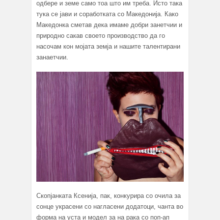
одбере и земе само тоа што им треба. Исто така
тука се јави и соработката со Македонија. Како
Македонка сметав дека имаме добри занетчии и
природно сакав своето производство да го
насочам кон мојата земја и нашите талентирани
занаетчии.
Скопјанката Ксенија, пак, конкурира со очила за
сонце украсени со нагласени додатоци, чанта во
форма на уста и модел за на рака со поп-ап