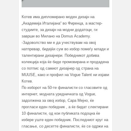
Котев има дипломирано моден дизајн на
„Академија Италијана“ во Фиренца, а мастер-
студиите, за дизајн на модни додатоци, ги
заврши во Милано на Domus Academy.
-Задоволство ми е да учествувам на овој
натпревар, бидејќи сум во избор помеѓу млади и
талентирани дизајнери. Победникот добива
колекција која ќе биде промовирана и продадена
со потпис од самиот дизајнер од страна на
MUUSE, како и профил на Vogue Talent ни изјави
Котев.
По изборот на 50-те финалисти со гласовите од
интернет, модната уредничката од Vogue,
задолжена за овој избор, Сара Мејно, ќе
прогласи еден победник , а ќе бидат слектирани
10 финалисти, од кои публиката подоцна ќе
избере уште еден победник. Последниот круг на
гласање, со десетте финалисти, ќе се одржи на