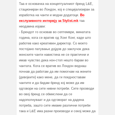
Таа е основачка на концептуалниот бренд L&E,
стациониран во Лондон, кој е специјализиран за
изработка на чанти и модни додатоци.
Во
екслузивното интервју за Stylist.mk
таа
неодaмна изјави:
- Брендот го основав во септември, минатата
година, кога се вратив од Хонг Конг, каде што
работев како креативен директор. Со моето
постојано патување дојдов до заклучок дека
женските чанти навистина не се практични и
имав чувство дека нон-стоп нешто барам во
чантата. Кога се вратив во Лондон веднаш
почнав да работам да им помогнам на жените
(девојките) како мене, да ги поедноставам
чантите и да бидам бренд кој може да им
одговори на сите нивни потреби. Сите прозводи
во овој бренд се обмислени да се
надополнуваат и да одговорат на дадена
потреба, зашто сите имаме различни потреби
така и L&E има разни производи и секој може да