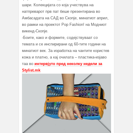
шари. Колекцијата со која учествува на
натпреварот прв пат беше презентирана во
Амбасадата на САД во Скопје, минатиот април,
во рамки на проектот Pop Fashion! на Модниот
викенд-Скопје.
-Боите, како и формите, содејствуваат со
темата и се инспирирани од 60-тите години на
минатиот век. За изработка на чантите користев
кожа и платно, а кај очилата – пластика-изјаво
таа во
интервјуто пред неколку недели за
Stylist.mk