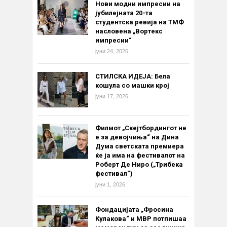
Нови модни импресии на
јубилејната 20-та
студентска ревија на ТМФ
насловена „Вортекс
импресии“
јуни 24, 2026
СТИЛСКА ИДЕЈА: Бела
кошула со машки крој
јуни 17, 2026
Филмот „Скејтбордингот не
е за девојчиња“ на Дина
Дума светската премиера
ќе ја има на фестивалот на
Роберт Де Ниро („Трибека
фестивал“)
јуни 1, 2026
Фондацијата „Фросина
Кулакова“ и МВР потпишаа