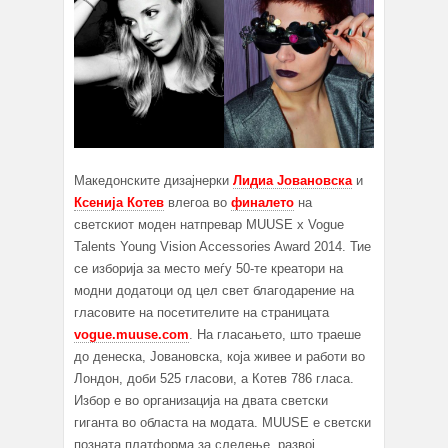
Македонските дизајнерки
Лидиа Јовановска
и
Ксенија Котев
влегоа во
финалето
на
светскиот моден натпревар MUUSE x Vogue
Talents Young Vision Accessories Award 2014. Тие
се изборија за место меѓу 50-те креатори на
модни додатоци од цел свет благодарение на
гласовите на посетителите на страницата
vogue.muuse.com
. На гласањето, што траеше
до денеска, Јовановска, која живее и работи во
Лондон, доби 525 гласови, а Котев 786 гласа.
Избор е во организација на двата светски
гиганта во областа на модата. MUUSE е светски
позната платформа за следење, развој,