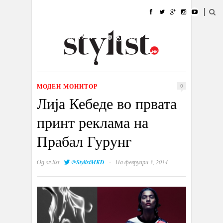
ДОМА
МОДА
СТИЛ
УБАВИНА
ЖИВОТ
КУЛТУРА
@РАБОТА
ГАЛЕРИЈА
ИЗЛОГ
КОНТАКТ
МОДЕН МОНИТОР
0
Лија Кебеде во првата
принт реклама на
Прабал Гурунг
·
Од
stylist
@StylistMKD
На февруари 3, 2014