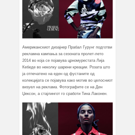
Американскиот дизајнер Прабал Гурунг подготви
рекламна кампања за сезоната пролет-лето
2014 во која се појавува црномурестата Лија
Кебеде во неколку шарени креации. Розата што
ја отпечатено на еден од фустаните од
колекцијата се појавува како мотив во целосниот
визуел на реклама. Фотографите се на Ден
Џексон, а стајлингот го сработи Тина Лаконен.