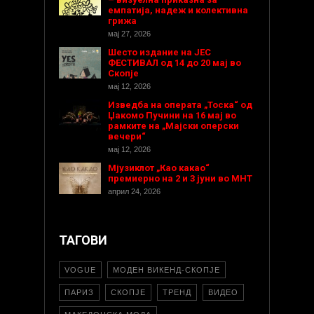
емпатија, надеж и колективна
грижа
мај 27, 2026
Шесто издание на ЈЕС
ФЕСТИВАЛ од 14 до 20 мај во
Скопје
мај 12, 2026
Изведба на операта „Тоска“ од
Џакомо Пучини на 16 мај во
рамките на „Мајски оперски
вечери“
мај 12, 2026
Мјузиклот „Као какао“
премиерно на 2 и 3 јуни во МНТ
април 24, 2026
ТАГОВИ
VOGUE
МОДЕН ВИКЕНД-СКОПЈЕ
ПАРИЗ
СКОПЈЕ
ТРЕНД
ВИДЕО