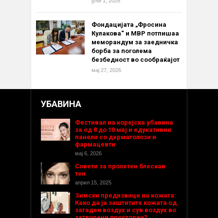
јуни 1, 2026
Фондацијата „Фросина
Кулакова“ и МВР потпишаа
меморандум за заедничка
борба за поголема
безбедност во сообраќајот
мај 27, 2026
УБАВИНА
Фестивал на корејска убавина
за од 8 до 10 мај и едукативни
панели со дерматолози и
фармацевти
мај 6, 2026
Совети за пролетен блескав
тен
април 15, 2025
Зимски предизвици на кожата:
Како да ја заштитите кожата од
загаден воздух и сув воздух во
затворени простории?