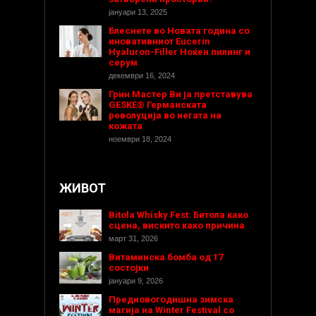
јануари 13, 2025
Блеснете во Новата година со
иновативниот Eucerin
Hyaluron-Filler Ноќен пилинг и
серум
декември 16, 2024
Грин Мастер Ви ја претставува
GESKE® Германската
револуција во негата на
кожата
ноември 18, 2024
ЖИВОТ
Bitola Whisky Fest: Битола како
сцена, вискито како причина
март 31, 2026
Витаминска бомба од 17
состојки
јануари 9, 2026
Предновогодишнa зимска
магија на Winter Festival со