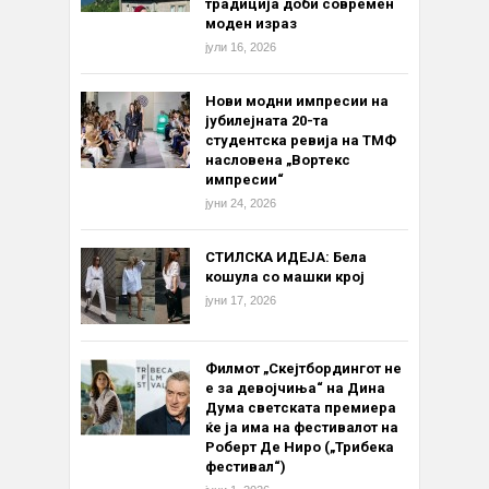
традиција доби современ
моден израз
јули 16, 2026
Нови модни импресии на
јубилејната 20-та
студентска ревија на ТМФ
насловена „Вортекс
импресии“
јуни 24, 2026
СТИЛСКА ИДЕЈА: Бела
кошула со машки крој
јуни 17, 2026
Филмот „Скејтбордингот не
е за девојчиња“ на Дина
Дума светската премиера
ќе ја има на фестивалот на
Роберт Де Ниро („Трибека
фестивал“)