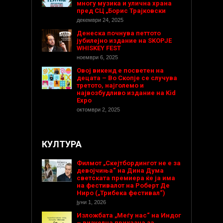
многу музика и улична храна
пред СЦ „Борис Трајковски
декември 24, 2025
Денеска почнува петтото
јубилејно издание на SKOPJE
WHISKEY FEST
ноември 6, 2025
Овој викенд е посветен на
децата – Во Скопје се случува
третото, најголемо и
највозбудливо издание на Kid
Expo
октомври 2, 2025
КУЛТУРА
Филмот „Скејтбордингот не е за
девојчиња“ на Дина Дума
светската премиера ќе ја има
на фестивалот на Роберт Де
Ниро („Трибека фестивал“)
јуни 1, 2026
Изложбата „Меѓу нас“ на Индог
– визуелна приказна за