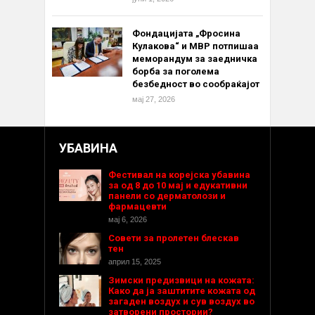
Фондацијата „Фросина
Кулакова“ и МВР потпишаа
меморандум за заедничка
борба за поголема
безбедност во сообраќајот
мај 27, 2026
УБАВИНА
Фестивал на корејска убавина
за од 8 до 10 мај и едукативни
панели со дерматолози и
фармацевти
мај 6, 2026
Совети за пролетен блескав
тен
април 15, 2025
Зимски предизвици на кожата:
Како да ја заштитите кожата од
загаден воздух и сув воздух во
затворени простории?