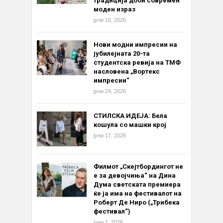
традиција доби современ
моден израз
јули 16, 2026
Нови модни импресии на
јубилејната 20-та
студентска ревија на ТМФ
насловена „Вортекс
импресии“
јуни 24, 2026
СТИЛСКА ИДЕЈА: Бела
кошула со машки крој
јуни 17, 2026
Филмот „Скејтбордингот не
е за девојчиња“ на Дина
Дума светската премиера
ќе ја има на фестивалот на
Роберт Де Ниро („Трибека
фестивал“)
јуни 1, 2026