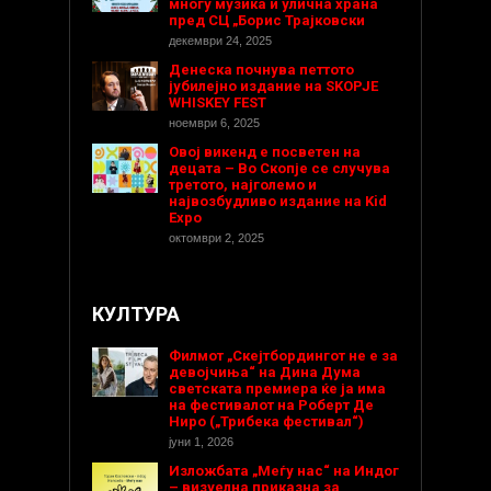
многу музика и улична храна
пред СЦ „Борис Трајковски
декември 24, 2025
Денеска почнува петтото
јубилејно издание на SKOPJE
WHISKEY FEST
ноември 6, 2025
Овој викенд е посветен на
децата – Во Скопје се случува
третото, најголемо и
највозбудливо издание на Kid
Expo
октомври 2, 2025
КУЛТУРА
Филмот „Скејтбордингот не е за
девојчиња“ на Дина Дума
светската премиера ќе ја има
на фестивалот на Роберт Де
Ниро („Трибека фестивал“)
јуни 1, 2026
Изложбата „Меѓу нас“ на Индог
– визуелна приказна за