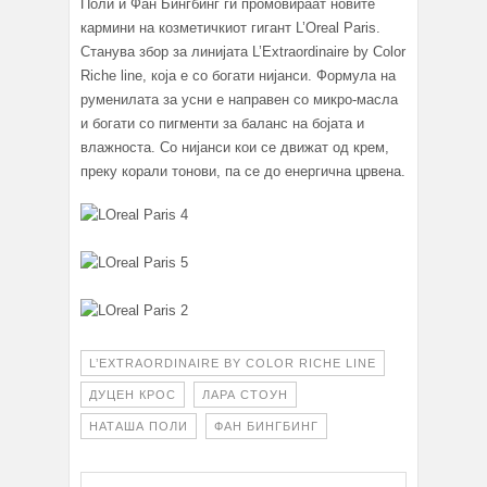
Поли и Фан Бингбинг ги промовираат новите
кармини на козметичкиот гигант L’Oreal Paris.
Станува збор за линијата L’Extraordinaire by Color
Riche line, која е со богати нијанси. Формула на
руменилата за усни е направен со микро-масла
и богати со пигменти за баланс на бојата и
влажноста. Со нијанси кои се движат од крем,
преку корали тонови, па се до енергична црвена.
L’EXTRAORDINAIRE BY COLOR RICHE LINE
ДУЦЕН КРОС
ЛАРА СТОУН
НАТАША ПОЛИ
ФАН БИНГБИНГ