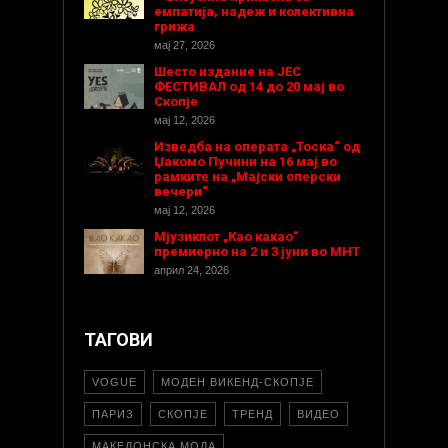
емпатија, надеж и колективна
грижа
мај 27, 2026
Шесто издание на ЈЕС
ФЕСТИВАЛ од 14 до 20 мај во
Скопје
мај 12, 2026
Изведба на операта „Тоска“ од
Џакомо Пучини на 16 мај во
рамките на „Мајски оперски
вечери“
мај 12, 2026
Мјузиклот „Као какао“
премиерно на 2 и 3 јуни во МНТ
април 24, 2026
ТАГОВИ
VOGUE
МОДЕН ВИКЕНД-СКОПЈЕ
ПАРИЗ
СКОПЈЕ
ТРЕНД
ВИДЕО
МАКЕДОНСКА МОДА