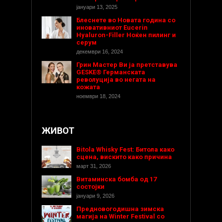
јануари 13, 2025
Блеснете во Новата година со
иновативниот Eucerin
Hyaluron-Filler Ноќен пилинг и
серум
декември 16, 2024
Грин Мастер Ви ја претставува
GESKE® Германската
револуција во негата на
кожата
ноември 18, 2024
ЖИВОТ
Bitola Whisky Fest: Битола како
сцена, вискито како причина
март 31, 2026
Витаминска бомба од 17
состојки
јануари 9, 2026
Предновогодишнa зимска
магија на Winter Festival со