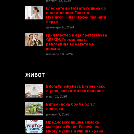
јануари 13, 2025
Блеснете во Новата година со
иновативниот Eucerin
Hyaluron-Filler Ноќен пилинг и
серум
декември 16, 2024
Грин Мастер Ви ја претставува
GESKE® Германската
револуција во негата на
кожата
ноември 18, 2024
ЖИВОТ
Bitola Whisky Fest: Битола како
сцена, вискито како причина
март 31, 2026
Витаминска бомба од 17
состојки
јануари 9, 2026
Предновогодишнa зимска
магија на Winter Festival со
многу музика и улична храна