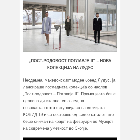
„ПОСТ-РОДОВОСТ ПОГЛАВЈЕ II“ – НОВА
КОЛЕКЦИЈА НА ЛУДУС
Неодамна, македонскиот моден бренд Лудус, ја
лансираше последната колекција со наслов
„Пост-родовост – Поглавје II“. Промоцијата беше
целосно дигитална, со оглед на
новонастанатата ситуација со пандемијата
КОВИД-19 и се состоеше од видео каталог што
беше сниман на крајот на февруари во Музејот
на современа уметност во Скопје.