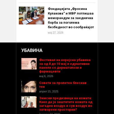
Фондацијата „Фросина
Кулакова“ и МВР потпишаа
меморандум за заедничка
борба за поголема
безбедност во сообраќајот
мај 27, 2026
УБАВИНА
Фестивал на корејска убавина
за од 8 до 10 мај и едукативни
панели со дерматолози и
фармацевти
мај 6, 2026
Совети за пролетен блескав
тен
април 15, 2025
Зимски предизвици на кожата:
Како да ја заштитите кожата од
загаден воздух и сув воздух во
затворени простории?