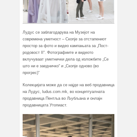
Лудус се заблагодарува на Музејот на
современа уметност – Скопје за отстапениот
простор за фото и видео кампањата за „Пост-
родовост II“. Фотографиите и видеото
вклучуваат уметнички дела од изложбите „Се
што ни е заедничко“ и „Скопје одново (во
прогрес)“
Колекцијата може да се најде на веб продавница
на Лудус, ludus.com.mk, во концептуалната
продавница Пентља во Љубљана и онлајн
продавницата Утопиаст.