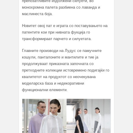
препозатливите издолжени силуети, во
монохромна палета разбиена со лаванда и
маслинеста боја.
Новитет овој пат е играта со поставувањето на
патентите кои при нивната фукција го
трансформираат парчето и силуетата.
Главните производи на Лудус се памучните
кошули, панталоните и мантилите и тие ја
продолжуваат приказната започната со
претходните колекции истовремено подигајќи го
квалитетот на продуктот со неочекувана
моделарска база и недекоративни
функционални елементи.