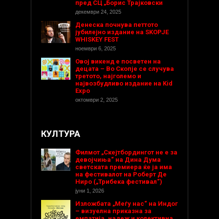
пред СЦ „Борис Трајковски
декември 24, 2025
Денеска почнува петтото
јубилејно издание на SKOPJE
WHISKEY FEST
ноември 6, 2025
Овој викенд е посветен на
децата – Во Скопје се случува
третото, најголемо и
највозбудливо издание на Kid
Expo
октомври 2, 2025
КУЛТУРА
Филмот „Скејтбордингот не е за
девојчиња“ на Дина Дума
светската премиера ќе ја има
на фестивалот на Роберт Де
Ниро („Трибека фестивал“)
јуни 1, 2026
Изложбата „Меѓу нас“ на Индог
– визуелна приказна за
емпатија, надеж и колективна