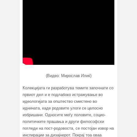
(Видео: Мирослав Илиќ)
Колекцијата ги разработува темите започнати со
првиот дел и е подлабоко истражување во
идеологијата за општество сместено во
иднината, каде родовите улоги се целосно
избришани. Односите меѓу половите, социо-
политичките прашања и други философски
погледи на пост-родовоста, се постојан извор на
инспирации за дизајнерот. Покрај тоа оваа