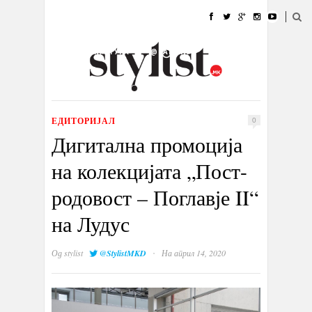
ДОМА
МОДА
СТИЛ
УБАВИНА
ЖИВОТ
КУЛТУРА
@РАБОТА
ГАЛЕРИЈА
ИЗЛОГ
КОНТАКТ
ЕДИТОРИЈАЛ
0
Дигитална промоција
на колекцијата „Пост-
родовост – Поглавје II“
на Лудус
·
Од
stylist
@StylistMKD
На април 14, 2020