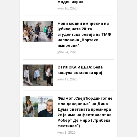
моден израз
јули 16, 2026
Нови модни импресии на
јубилејната 20-та
студентска ревија на ТМФ
насловена „Вортекс
импресии“
јуни 24, 2026
СТИЛСКА ИДЕЈА: Бела
кошула со машки крој
јуни 17, 2026
Филмот „Скејтбордингот не
е за девојчиња“ на Дина
Дума светската премиера
ќе ја има на фестивалот на
Роберт Де Ниро („Трибека
фестивал“)
јуни 1, 2026