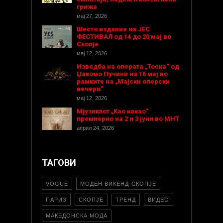
грижа
мај 27, 2026
Шесто издание на ЈЕС
ФЕСТИВАЛ од 14 до 20 мај во
Скопје
мај 12, 2026
Изведба на операта „Тоска“ од
Џакомо Пучини на 16 мај во
рамките на „Мајски оперски
вечери“
мај 12, 2026
Мјузиклот „Као какао“
премиерно на 2 и 3 јуни во МНТ
април 24, 2026
ТАГОВИ
VOGUE
МОДЕН ВИКЕНД-СКОПЈЕ
ПАРИЗ
СКОПЈЕ
ТРЕНД
ВИДЕО
МАКЕДОНСКА МОДА