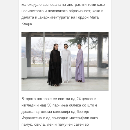
колекција е заснована на апстракнти теми како
насилството и психичката абразивност, како и
делата и „анархитектурата“ на Гордон Мата
Кларк.
Второто поглавје се состои од 24 целосни
изгледи и над 50 парчиња облека со што е
досега најголема колекција од брендот.
Изработена е од природни материјали како
памук, свила, лен и памучен сатен во