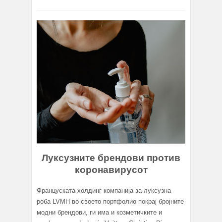
Луксузните брендови против
коронавирусот
Француската холдинг компанија за луксузна
роба LVMH во своето портфолио покрај бројните
модни брендови, ги има и козметичките и