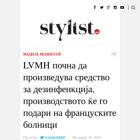
ДОМА
МОДА
СТИЛ
УБАВИНА
ЖИВОТ
КУЛТУРА
@РАБОТА
ГАЛЕРИЈА
ИЗЛОГ
КОНТАКТ
МОДЕН МОНИТОР
0
LVMH почна да
произведува средство
за дезинфенкција,
производството ќе го
подари на француските
болници
·
Од
stylist
@StylistMKD
На март 16, 2020