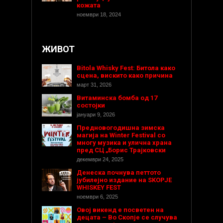
кожата
ноември 18, 2024
ЖИВОТ
Bitola Whisky Fest: Битола како
сцена, вискито како причина
март 31, 2026
Витаминска бомба од 17
состојки
јануари 9, 2026
Предновогодишнa зимска
магија на Winter Festival со
многу музика и улична храна
пред СЦ „Борис Трајковски
декември 24, 2025
Денеска почнува петтото
јубилејно издание на SKOPJE
WHISKEY FEST
ноември 6, 2025
Овој викенд е посветен на
децата – Во Скопје се случува