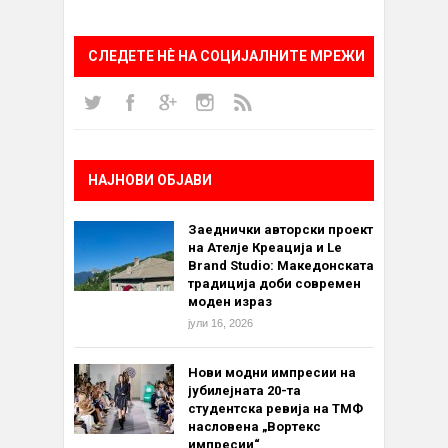
СЛЕДЕТЕ НÈ НА СОЦИЈАЛНИТЕ МРЕЖИ
НАЈНОВИ ОБЈАВИ
Заеднички авторски проект
на Ателје Креација и Le
Brand Studio: Македонската
традиција доби современ
моден израз
јули 16, 2026
Нови модни импресии на
јубилејната 20-та
студентска ревија на ТМФ
насловена „Вортекс
импресии“