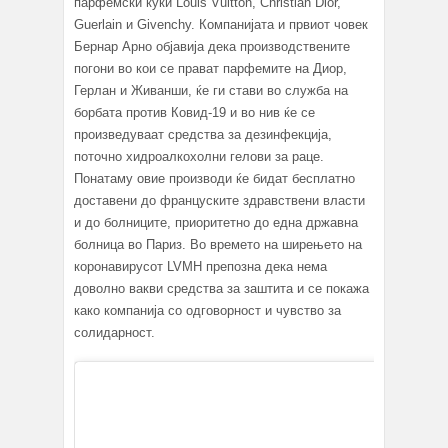
парфемски куќи Louis Vuitton, Christian Dior,
Guerlain и Givenchy. Компанијата и првиот човек
Бернар Арно објавија дека производствените
погони во кои се прават парфемите на Диор,
Герлан и Живанши, ќе ги стави во служба на
борбата против Ковид-19 и во нив ќе се
произведуваат средства за дезинфекција,
поточно хидроалкохолни гелови за раце.
Понатаму овие производи ќе бидат бесплатно
доставени до француските здравствени власти
и до болниците, приоритетно до една државна
болница во Париз. Во времето на ширењето на
коронавирусот LVMH препозна дека нема
доволно вакви средства за заштита и се покажа
како компанија со одговорност и чувство за
солидарност.