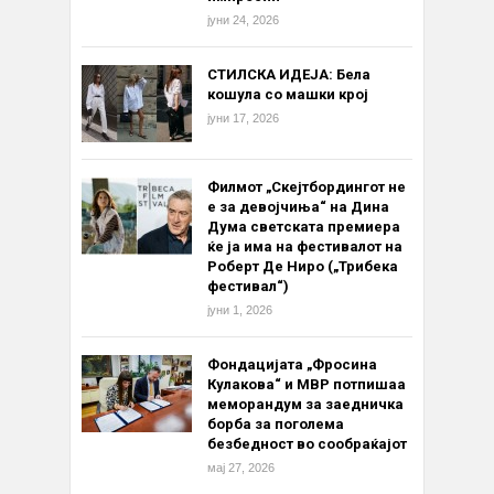
јуни 24, 2026
СТИЛСКА ИДЕЈА: Бела
кошула со машки крој
јуни 17, 2026
Филмот „Скејтбордингот не
е за девојчиња“ на Дина
Дума светската премиера
ќе ја има на фестивалот на
Роберт Де Ниро („Трибека
фестивал“)
јуни 1, 2026
Фондацијата „Фросина
Кулакова“ и МВР потпишаа
меморандум за заедничка
борба за поголема
безбедност во сообраќајот
мај 27, 2026