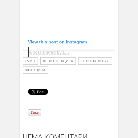
View this post on Instagram
A post shared by L’Atelier Five (@latelierfive)
on
Mar 16
LVMH
ДЕЗИНФЕКЦИЈА
КОРОНАВИРУС
ФРАНЦИЈА
НЕМА КОМЕНТАРИ