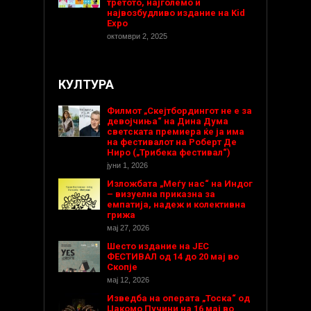
третото, најголемо и
највозбудливо издание на Kid
Expo
октомври 2, 2025
КУЛТУРА
Филмот „Скејтбордингот не е за
девојчиња“ на Дина Дума
светската премиера ќе ја има
на фестивалот на Роберт Де
Ниро („Трибека фестивал“)
јуни 1, 2026
Изложбата „Меѓу нас“ на Индог
– визуелна приказна за
емпатија, надеж и колективна
грижа
мај 27, 2026
Шесто издание на ЈЕС
ФЕСТИВАЛ од 14 до 20 мај во
Скопје
мај 12, 2026
Изведба на операта „Тоска“ од
Џакомо Пучини на 16 мај во