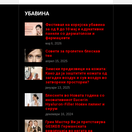
УБАВИНА
Фестивал на корејска убавина
за од 8 до 10 мај и едукативни
панели со дерматолози и
фармацевти
мај 6, 2026
Совети за пролетен блескав
тен
април 15, 2025
Зимски предизвици на кожата:
Како да ја заштитите кожата од
загаден воздух и сув воздух во
затворени простории?
јануари 13, 2025
Блеснете во Новата година со
иновативниот Eucerin
Hyaluron-Filler Ноќен пилинг и
серум
декември 16, 2024
Грин Мастер Ви ја претставува
GESKE® Германската
револуција во негата на