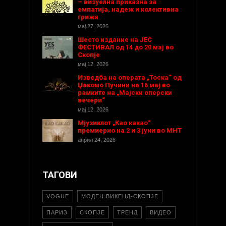
– визуелна приказна за
емпатија, надеж и колективна
грижа
мај 27, 2026
Шесто издание на ЈЕС
ФЕСТИВАЛ од 14 до 20 мај во
Скопје
мај 12, 2026
Изведба на операта „Тоска“ од
Џакомо Пучини на 16 мај во
рамките на „Мајски оперски
вечери“
мај 12, 2026
Мјузиклот „Као какао“
премиерно на 2 и 3 јуни во МНТ
април 24, 2026
ТАГОВИ
VOGUE
МОДЕН ВИКЕНД-СКОПЈЕ
ПАРИЗ
СКОПЈЕ
ТРЕНД
ВИДЕО