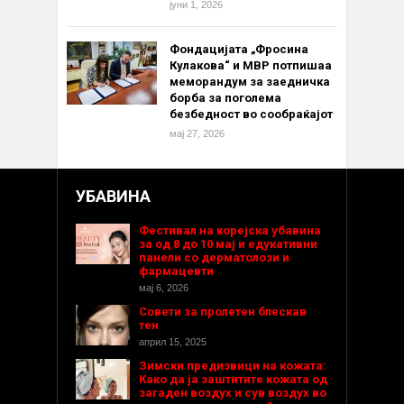
јуни 1, 2026
Фондацијата „Фросина
Кулакова“ и МВР потпишаа
меморандум за заедничка
борба за поголема
безбедност во сообраќајот
мај 27, 2026
УБАВИНА
Фестивал на корејска убавина
за од 8 до 10 мај и едукативни
панели со дерматолози и
фармацевти
мај 6, 2026
Совети за пролетен блескав
тен
април 15, 2025
Зимски предизвици на кожата:
Како да ја заштитите кожата од
загаден воздух и сув воздух во