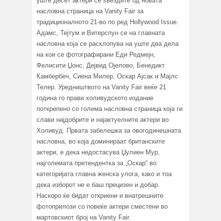
уште десет актери се ѕвездите од новата
насловна страница на Vanity Fair за
традиционалното 21-во по ред Hollywood Issue.
Адамс, Тејтум и Витерспун се на главната
насловна која се расклопува на уште два дела
на кои се фотографирани Еди Редмејн,
Фелисити Џонс, Дејвид Ојелово, Бенедикт
Камбербеч, Сиена Милер, Оскар Ајсак и Мајлс
Телер. Уредништвото на Vanity Fair веќе 21
година го прави холивудското издание
поткрепено со голема насловна страница која ги
слави најдобрите и најактуелните актери во
Холивуд. Првата забелешка за овогодинешната
насловна, во која доминираат британските
актери, е дека недостасува Џулиен Мур,
најголемата претендентка за „Оскар“ во
категоријата главна женска улога, како и тоа
дека изборот не е баш прецизен и добар.
Наскоро ќе бидат откриени и внатрешните
фотоприлози со повеќе актери сместени во
мартовскиот број на Vanity Fair.