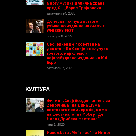
многу музика и улична храна
пред СЦ „Борис Трајковски
декември 24, 2025
Денеска почнува петтото
јубилејно издание на SKOPJE
WHISKEY FEST
ноември 6, 2025
Овој викенд е посветен на
децата – Во Скопје се случува
третото, најголемо и
највозбудливо издание на Kid
Expo
октомври 2, 2025
КУЛТУРА
Филмот „Скејтбордингот не е за
девојчиња“ на Дина Дума
светската премиера ќе ја има
на фестивалот на Роберт Де
Ниро („Трибека фестивал“)
јуни 1, 2026
Изложбата „Меѓу нас“ на Индог