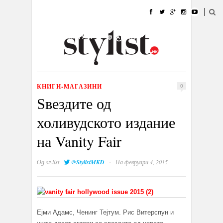
ДОМА
МОДА
СТИЛ
УБАВИНА
ЖИВОТ
КУЛТУРА
@РАБОТА
ГАЛЕРИЈА
ИЗЛОГ
КОНТАКТ
КНИГИ-МАГАЗИНИ
0
Ѕвездите од
холивудското издание
на Vanity Fair
·
Од
stylist
@StylistMKD
На февруари 4, 2015
Ејми Адамс, Ченинг Тејтум. Рис Витерспун и