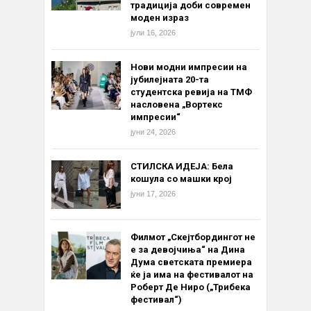
традиција доби современ
моден израз
јули 16, 2026
Нови модни импресии на
јубилејната 20-та
студентска ревија на ТМФ
насловена „Вортекс
импресии“
јуни 24, 2026
СТИЛСКА ИДЕЈА: Бела
кошула со машки крој
јуни 17, 2026
Филмот „Скејтбордингот не
е за девојчиња“ на Дина
Дума светската премиера
ќе ја има на фестивалот на
Роберт Де Ниро („Трибека
фестивал“)