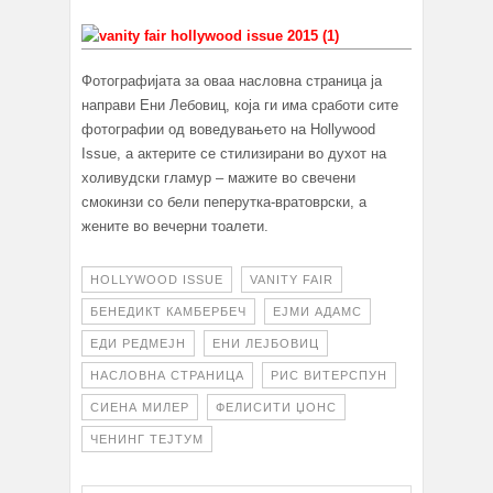
Фотографијата за оваа насловна страница ја
направи Ени Лебовиц, која ги има сработи сите
фотографии од воведувањето на Hollywood
Issue, а актерите се стилизирани во духот на
холивудски гламур – мажите во свечени
смокинзи со бели пеперутка-вратоврски, а
жените во вечерни тоалети.
HOLLYWOOD ISSUE
VANITY FAIR
БЕНЕДИКТ КАМБЕРБЕЧ
ЕЈМИ АДАМС
ЕДИ РЕДМЕЈН
ЕНИ ЛЕЈБОВИЦ
НАСЛОВНА СТРАНИЦА
РИС ВИТЕРСПУН
СИЕНА МИЛЕР
ФЕЛИСИТИ ЏОНС
ЧЕНИНГ ТЕЈТУМ