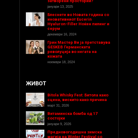
затворени простории?
јануари 13, 2025
Блеснете во Новата година со
иновативниот Eucerin
Hyaluron-Filler Ноќен пилинг и
серум
декември 16, 2024
Грин Мастер Ви ја претставува
GESKE® Германската
револуција во негата на
кожата
ноември 18, 2024
ЖИВОТ
Bitola Whisky Fest: Битола како
сцена, вискито како причина
март 31, 2026
Витаминска бомба од 17
состојки
јануари 9, 2026
Предновогодишнa зимска
магија на Winter Festival со