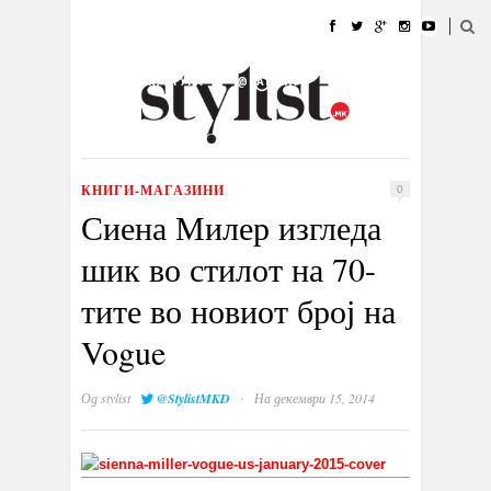
ДОМА
МОДА
СТИЛ
УБАВИНА
ЖИВОТ
КУЛТУРА
@РАБОТА
ГАЛЕРИЈА
ИЗЛОГ
КОНТАКТ
КНИГИ-МАГАЗИНИ
0
Сиена Милер изгледа
шик во стилот на 70-
тите во новиот број на
Vogue
·
Од
stylist
@StylistMKD
На декември 15, 2014