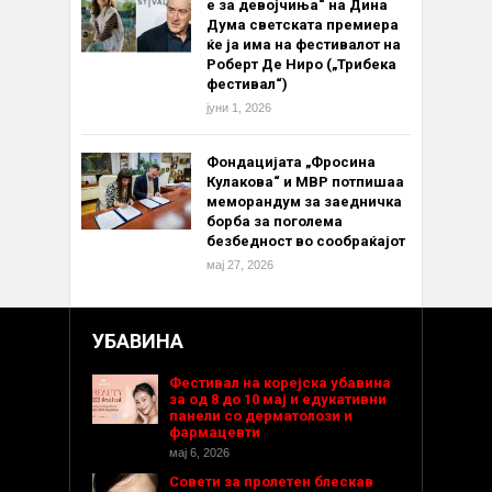
е за девојчиња“ на Дина
Дума светската премиера
ќе ја има на фестивалот на
Роберт Де Ниро („Трибека
фестивал“)
јуни 1, 2026
Фондацијата „Фросина
Кулакова“ и МВР потпишаа
меморандум за заедничка
борба за поголема
безбедност во сообраќајот
мај 27, 2026
УБАВИНА
Фестивал на корејска убавина
за од 8 до 10 мај и едукативни
панели со дерматолози и
фармацевти
мај 6, 2026
Совети за пролетен блескав