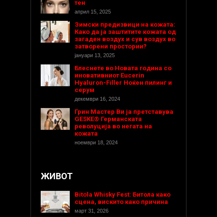
тен
април 15, 2025
Зимски предизвици на кожата:
Како да ја заштитите кожата од
загаден воздух и сув воздух во
затворени простории?
јануари 13, 2025
Блеснете во Новата година со
иновативниот Eucerin
Hyaluron-Filler Ноќен пилинг и
серум
декември 16, 2024
Грин Мастер Ви ја претставува
GESKE® Германската
револуција во негата на
кожата
ноември 18, 2024
ЖИВОТ
Bitola Whisky Fest: Битола како
сцена, вискито како причина
март 31, 2026