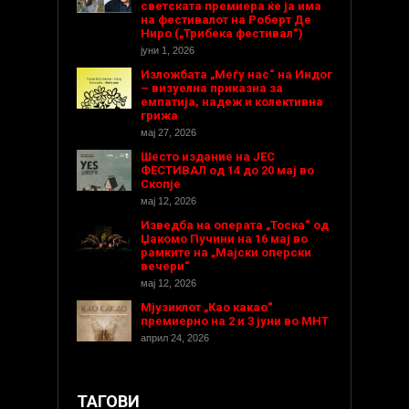
светската премиера ќе ја има
на фестивалот на Роберт Де
Ниро („Трибека фестивал“)
јуни 1, 2026
Изложбата „Меѓу нас“ на Индог
– визуелна приказна за
емпатија, надеж и колективна
грижа
мај 27, 2026
Шесто издание на ЈЕС
ФЕСТИВАЛ од 14 до 20 мај во
Скопје
мај 12, 2026
Изведба на операта „Тоска“ од
Џакомо Пучини на 16 мај во
рамките на „Мајски оперски
вечери“
мај 12, 2026
Мјузиклот „Као какао“
премиерно на 2 и 3 јуни во МНТ
април 24, 2026
ТАГОВИ