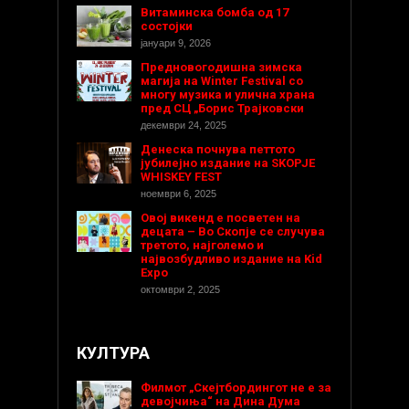
Витаминска бомба од 17
состојки
јануари 9, 2026
Предновогодишнa зимска
магија на Winter Festival со
многу музика и улична храна
пред СЦ „Борис Трајковски
декември 24, 2025
Денеска почнува петтото
јубилејно издание на SKOPJE
WHISKEY FEST
ноември 6, 2025
Овој викенд е посветен на
децата – Во Скопје се случува
третото, најголемо и
највозбудливо издание на Kid
Expo
октомври 2, 2025
КУЛТУРА
Филмот „Скејтбордингот не е за
девојчиња“ на Дина Дума