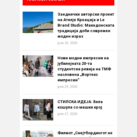
Заеднички авторски проект
на Ателје Креација и Le
Brand Studio: Македонската
традиција доби современ
моден израз
јули 16, 2026
Нови модни импресии на
јубилејната 20-та
студентска ревија на ТМФ
насловена „Вортекс
импресии“
јуни 24, 2026
СТИЛСКА ИДЕЈА: Бела
кошула со машки крој
јуни 17, 2026
Филмот „Скејтбордингот не