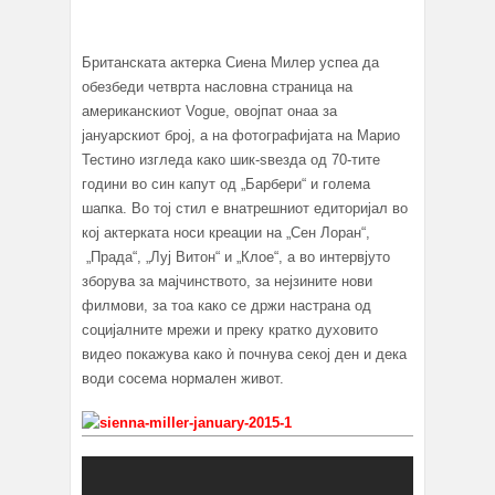
Британската актерка Сиена Милер успеа да
обезбеди четврта насловна страница на
американскиот Vogue, овојпат онаа за
јануарскиот број, а на фотографијата на Марио
Тестино изгледа како шик-ѕвезда од 70-тите
години во син капут од „Барбери“ и голема
шапка. Во тој стил е внатрешниот едиторијал во
кој актерката носи креации на „Сен Лоран“,
„Прада“, „Луј Витон“ и „Клое“, а во интервјуто
зборува за мајчинството, за нејзините нови
филмови, за тоа како се држи настрана од
социјалните мрежи и преку кратко духовито
видео покажува како ѝ почнува секој ден и дека
води сосема нормален живот.