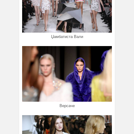
Џамбатиста Вали
Версаче