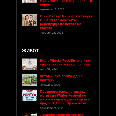
Hyaluron-Filler Ноќен пилинг и
серум
декември 16, 2024
Грин Мастер Ви ја претставува
GESKE® Германската
револуција во негата на
кожата
ноември 18, 2024
ЖИВОТ
Bitola Whisky Fest: Битола како
сцена, вискито како причина
март 31, 2026
Витаминска бомба од 17
состојки
јануари 9, 2026
Предновогодишнa зимска
магија на Winter Festival со
многу музика и улична храна
пред СЦ „Борис Трајковски
декември 24, 2025
Денеска почнува петтото