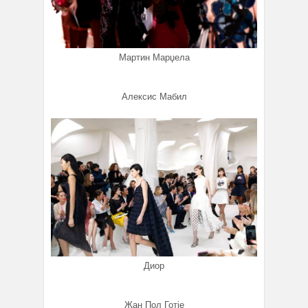
Мартин Марџела
Алексис Мабил
Диор
Жан Пол Готје