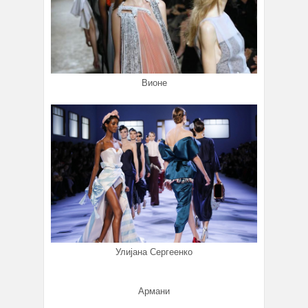
Вионе
Улијана Сергеенко
Армани