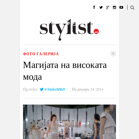
ДОМА
МОДА
СТИЛ
УБАВИНА
ЖИВОТ
КУЛТУРА
@РАБОТА
ГАЛЕРИЈА
ИЗЛОГ
КОНТАКТ
ФОТО ГАЛЕРИЈА
0
Магијата на високата
мода
·
Од
stylist
@StylistMKD
На јануари 24, 2014