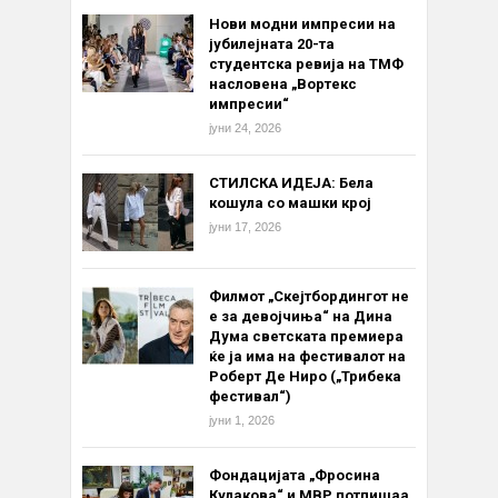
Нови модни импресии на
јубилејната 20-та
студентска ревија на ТМФ
насловена „Вортекс
импресии“
јуни 24, 2026
СТИЛСКА ИДЕЈА: Бела
кошула со машки крој
јуни 17, 2026
Филмот „Скејтбордингот не
е за девојчиња“ на Дина
Дума светската премиера
ќе ја има на фестивалот на
Роберт Де Ниро („Трибека
фестивал“)
јуни 1, 2026
Фондацијата „Фросина
Кулакова“ и МВР потпишаа