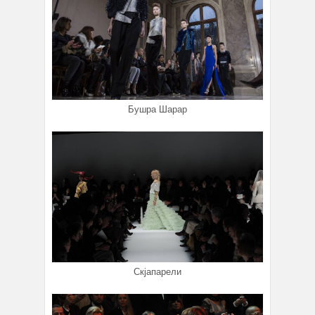
Бушра Шарар
Скјапарели