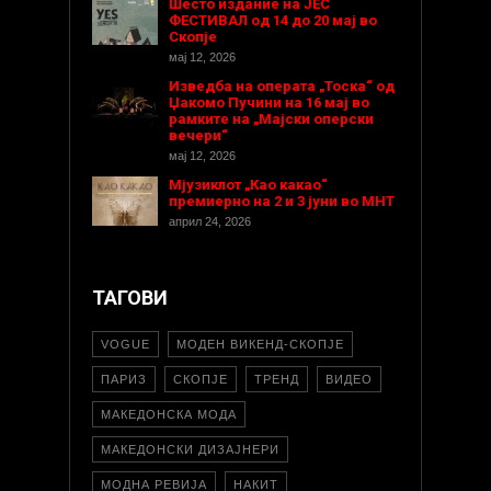
Шесто издание на ЈЕС
ФЕСТИВАЛ од 14 до 20 мај во
Скопје
мај 12, 2026
Изведба на операта „Тоска“ од
Џакомо Пучини на 16 мај во
рамките на „Мајски оперски
вечери“
мај 12, 2026
Мјузиклот „Као какао“
премиерно на 2 и 3 јуни во МНТ
април 24, 2026
ТАГОВИ
VOGUE
МОДЕН ВИКЕНД-СКОПЈЕ
ПАРИЗ
СКОПЈЕ
ТРЕНД
ВИДЕО
МАКЕДОНСКА МОДА
МАКЕДОНСКИ ДИЗАЈНЕРИ
МОДНА РЕВИЈА
НАКИТ