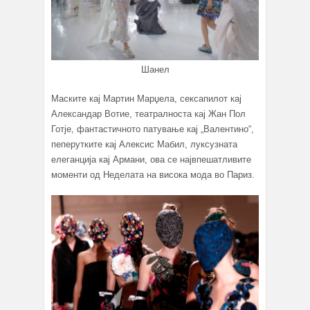
Шанел
Маските кај Мартин Марџела, сексапилот кај
Александар Вотие, театралноста кај Жан Пол
Готје, фантастичното патување кај „Валентино“,
пеперутките кај Алексис Мабил, луксузната
елеганција кај Армани, ова се највпешатливите
моменти од Неделата на висока мода во Париз.