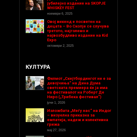
јубилејно издание на SKOPJE
WHISKEY FEST
ноември 6, 2025
Овој викенд е посветен на
децата – Во Скопје се случува
третото, најголемо и
највозбудливо издание на Kid
Expo
октомври 2, 2025
КУЛТУРА
Филмот „Скејтбордингот не е за
девојчиња“ на Дина Дума
светската премиера ќе ја има
на фестивалот на Роберт Де
Ниро („Трибека фестивал“)
јуни 1, 2026
Изложбата „Меѓу нас“ на Индог
– визуелна приказна за
емпатија, надеж и колективна
грижа
мај 27, 2026