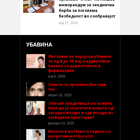
меморандум за заедничка
борба за поголема
безбедност во сообраќајот
мај 27, 2026
УБАВИНА
Фестивал на корејска убавина
за од 8 до 10 мај и едукативни
панели со дерматолози и
фармацевти
мај 6, 2026
Совети за пролетен блескав
тен
април 15, 2025
Зимски предизвици на кожата:
Како да ја заштитите кожата од
загаден воздух и сув воздух во
затворени простории?
јануари 13, 2025
Блеснете во Новата година со
иновативниот Eucerin