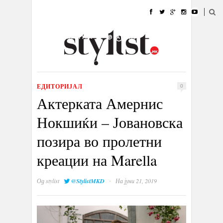
ДОМА
МОДА
СТИЛ
УБАВИНА
ЖИВОТ
КУЛТУРА
@РАБОТА
ГАЛЕРИЈА
ИЗЛОГ
КОНТАКТ
ЕДИТОРИЈАЛ
0
Актерката Амернис
Нокшиќи – Јовановска
позира во пролетни
креации на Marella
·
Од
stylist
@StylistMKD
На јуни 21, 2019