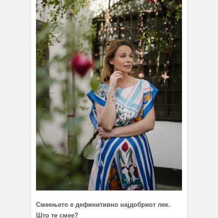
Смеењето е дефинитивно најдобриот лек.
Што те смее?