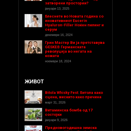
затворени простории?
јануари 13, 2025
Блеснете во Новата година со
иновативниот Eucerin
Hyaluron-Filler Ноќен пилинг и
серум
декември 16, 2024
Грин Мастер Ви ја претставува
GESKE® Германската
револуција во негата на
кожата
ноември 18, 2024
ЖИВОТ
Bitola Whisky Fest: Битола како
сцена, вискито како причина
март 31, 2026
Витаминска бомба од 17
состојки
јануари 9, 2026
Предновогодишнa зимска