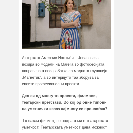
Актерката Амернис Нокшиќи – Јовановска
позира во модели на Marella во фотосесијата
направена в оосоработка со модната групација
„Магнетик“, а во интервјуто таа зборува за
своите професионални проекти.
Дел си од многу тв проекти, филмови,
театарски претстави. Во кој од овие типови
на уметнички израз најмногу се пронаоѓаш?
-Го сакам филмот, но подрага ми е театарската
уметност. Театарската уметност дава можност