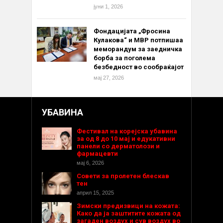
јуни 1, 2026
Фондацијата „Фросина
Кулакова“ и МВР потпишаа
меморандум за заедничка
борба за поголема
безбедност во сообраќајот
мај 27, 2026
УБАВИНА
Фестивал на корејска убавина
за од 8 до 10 мај и едукативни
панели со дерматолози и
фармацевти
мај 6, 2026
Совети за пролетен блескав
тен
април 15, 2025
Зимски предизвици на кожата:
Како да ја заштитите кожата од
загаден воздух и сув воздух во