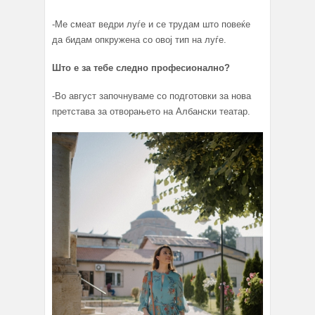
-Ме смеат ведри луѓе и се трудам што повеќе
да бидам опкружена со овој тип на луѓе.
Што е за тебе следно професионално?
-Во август започнуваме со подготовки за нова
претстава за отворањето на Албански театар.