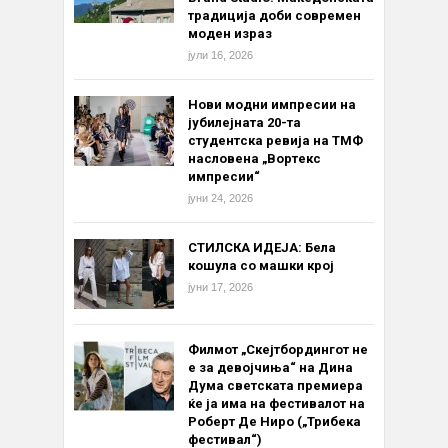
традиција доби современ
моден израз
јули 16, 2026
Нови модни импресии на
јубилејната 20-та
студентска ревија на ТМФ
насловена „Вортекс
импресии“
јуни 24, 2026
СТИЛСКА ИДЕЈА: Бела
кошула со машки крој
јуни 17, 2026
Филмот „Скејтбордингот не
е за девојчиња“ на Дина
Дума светската премиера
ќе ја има на фестивалот на
Роберт Де Ниро („Трибека
фестивал“)