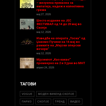
– визуелна приказна за
емпатија, надеж и колективна
грижа
мај 27, 2026
Шесто издание на ЈЕС
ФЕСТИВАЛ од 14 до 20 мај во
Скопје
мај 12, 2026
Изведба на операта „Тоска“ од
Џакомо Пучини на 16 мај во
рамките на „Мајски оперски
вечери“
мај 12, 2026
Мјузиклот „Као какао“
премиерно на 2 и 3 јуни во МНТ
април 24, 2026
ТАГОВИ
VOGUE
МОДЕН ВИКЕНД-СКОПЈЕ
ПАРИЗ
СКОПЈЕ
ТРЕНД
ВИДЕО