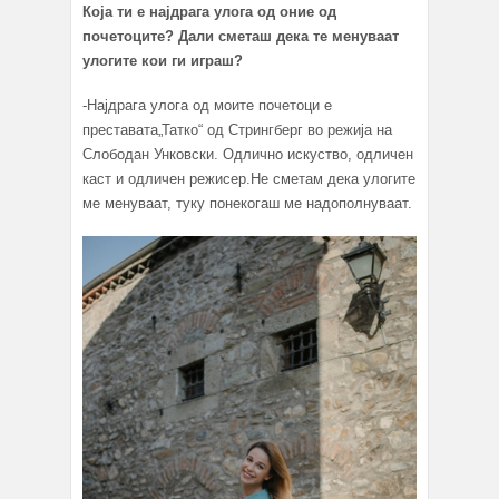
Која ти е најдрага улога од оние од
почетоците? Дали сметаш дека те менуваат
улогите кои ги играш?
-Најдрага улога од моите почетоци е
преставата„Татко“ од Стрингберг во режија на
Слободан Унковски. Одлично искуство, одличен
каст и одличен режисер.Не сметам дека улогите
ме менуваат, туку понекогаш ме надополнуваат.