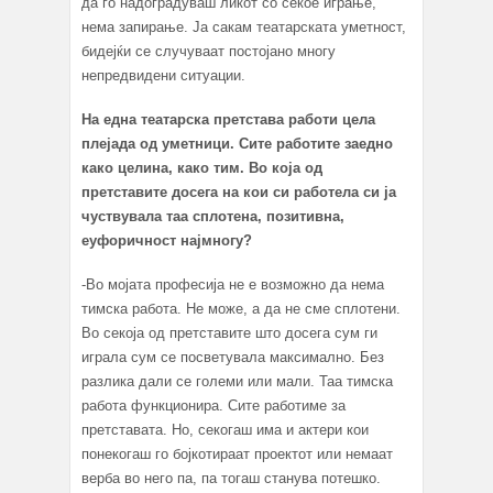
да го надоградуваш ликот со секое играње,
нема запирање. Ја сакам театарската уметност,
бидејќи се случуваат постојано многу
непредвидени ситуации.
На една театарска претстава работи цела
плејада од уметници. Сите работите заедно
како целина, како тим. Во која од
претставите досега на кои си работела си ја
чуствувала таа сплотена, позитивна,
еуфоричност најмногу?
-Во мојата професија не е возможно да нема
тимска работа. Не може, а да не сме сплотени.
Во секоја од претставите што досега сум ги
играла сум се посветувала максимално. Без
разлика дали се големи или мали. Таа тимска
работа функционира. Сите работиме за
претставата. Но, секогаш има и актери кои
понекогаш го бојкотираат проектот или немаат
верба во него па, па тогаш станува потешко.