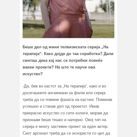
Беше дел од мини телвизиската серија „На
терапија“. Како дојде до таа соработка? Дали
сметаш дека кај нас се потребни повеќе
вакви проекти? На што те научи ова
искуство?
-Да, бев во кастот за „На терапија“, како и во
досегашните ангажмани за филм или серија
треба да се помине фазата на кастинг. Поминав
успешно и станав дел од проектот. Имав
прекрасно искуство со сите колеги, морам да
признаам беше тешко и напорно. Овој тип на
серија е многу захтевен проект за еден актер.
Сиот арсенал треба да се искористи со цел да