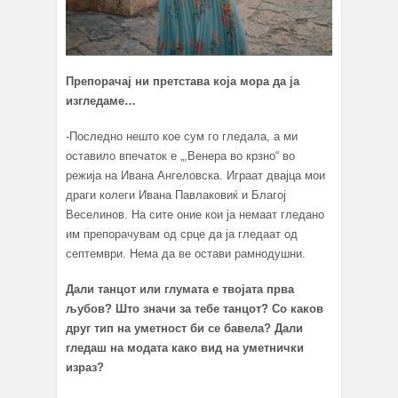
Препорачај ни претстава која мора да ја
изгледаме…
-Последно нешто кое сум го гледала, а ми
оставило впечаток е „,Венера во крзно“ во
режија на Ивана Ангеловска. Играат двајца мои
драги колеги Ивана Павлаковиќ и Благој
Веселинов. На сите оние кои ја немаат гледано
им препорачувам од срце да ја гледаат од
септември. Нема да ве остави рамнодушни.
Дали танцот или глумата е твојата прва
љубов? Што значи за тебе танцот? Со каков
друг тип на уметност би се бавела? Дали
гледаш на модата како вид на уметнички
израз?