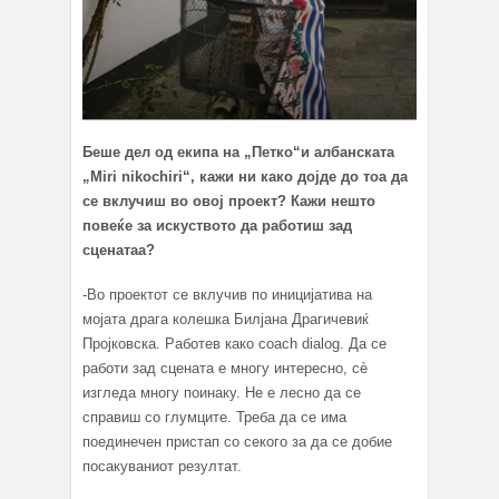
Беше дел од екипа на „Петко“
и албанската
„
Miri nikochiri
“
, кажи ни како дојде до тоа да
се вклучиш во овој проект? Кажи нешто
повеќе за искуството да работиш зад
сценатаа?
-Во проектот се вклучив по иницијатива на
мојата драга колешка Билјана Драгичевиќ
Пројковска. Работев како coach dialog. Да се
работи зад сцената е многу интересно, сè
изгледа многу поинаку. Не е лесно да се
справиш со глумците. Треба да се има
поединечен пристап со секого за да се добие
посакуваниот резултат.