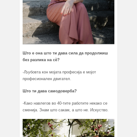
Што е она што ти дава сила да продолжиш
без разлика на сè?
-Љубовта кон мојата професија е мојот
професионален двигател.
Што ти дава самодоверба?
-Како навлегов во 40-тите работите некако се
сменија. Знам што сакам, а што не. Искуство.