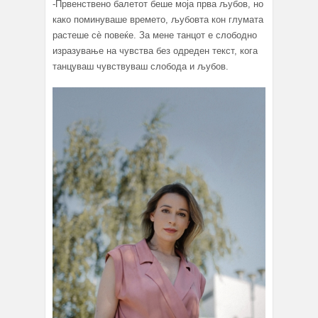
-Првенствено балетот беше моја прва љубов, но
како поминуваше времето, љубовта кон глумата
растеше сè повеќе. За мене танцот е слободно
изразување на чувства без одреден текст, кога
танцуваш чувствуваш слобода и љубов.