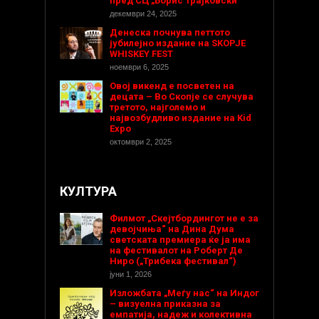
пред СЦ „Борис Трајковски
декември 24, 2025
Денеска почнува петтото
јубилејно издание на SKOPJE
WHISKEY FEST
ноември 6, 2025
Овој викенд е посветен на
децата – Во Скопје се случува
третото, најголемо и
највозбудливо издание на Kid
Expo
октомври 2, 2025
КУЛТУРА
Филмот „Скејтбордингот не е за
девојчиња“ на Дина Дума
светската премиера ќе ја има
на фестивалот на Роберт Де
Ниро („Трибека фестивал“)
јуни 1, 2026
Изложбата „Меѓу нас“ на Индог
– визуелна приказна за
емпатија, надеж и колективна