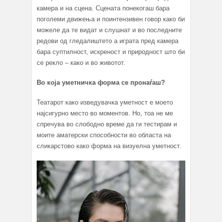
камера и на сцена. Сцената понекогаш бара
поголеми движења и поинтензивен говор како би
можеле да те видат и слушнат и во последните
редови од гледалиштето а играта пред камера
бара суптилност, искреност и природност што би
се рекло – како и во животот.
Во која уметничка форма се пронаѓаш?
Театарот како изведувачка уметност е моето
најсигурно место во моментов. Но, тоа не ме
спречува во слободно време да ги тестирам и
моите аматерски способности во областа на
сликарстово како форма на визуелна уметност.