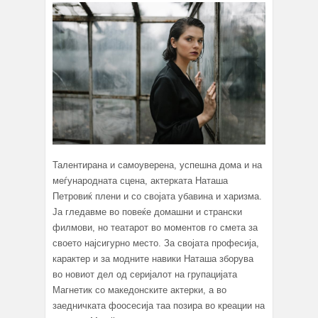
Талентирана и самоуверена, успешна дома и на
меѓународната сцена, актерката Наташа
Петровиќ плени и со својата убавина и харизма.
Ја гледавме во повеќе домашни и странски
филмови, но театарот во моментов го смета за
своето најсигурно место. За својата професија,
карактер и за модните навики Наташа зборува
во новиот дел од серијалот на групацијата
Магнетик со македонските актерки, а во
заедничката фоосесија таа позира во креации на