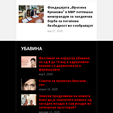
Фондацијата „Фросина
Кулакова“ и МВР потпишаа
меморандум за заедничка
борба за поголема
безбедност во сообраќајот
мај 27, 2026
УБАВИНА
Фестивал на корејска убавина
за од 8 до 10 мај и едукативни
панели со дерматолози и
фармацевти
мај 6, 2026
Совети за пролетен блескав
тен
април 15, 2025
Зимски предизвици на кожата:
Како да ја заштитите кожата од
загаден воздух и сув воздух во
затворени простории?
јануари 13, 2025