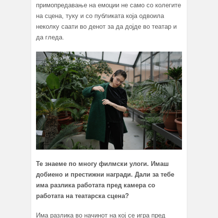
примопредавање на емоции не само со колегите
на сцена, туку и со публиката која одвоила
неколку саати во денот за да дојде во театар и
да гледа.
Те знаеме по многу филмски улоги. Имаш
добиено и престижни награди. Дали за тебе
има разлика работата пред камера со
работата на театарска сцена?
Има разлика во начинот на кој се игра пред