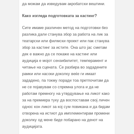
да можам да изведувам акробатски вештини.
Како изгледа подготовката за кастинг?
Сите имаме различен метод на подготовки без
разлика дали станува збор за работа на лик за
театарски или филмски проект или пак станува
збор за кастинг за истите. Она што јас сметам
дек е важно да се покаже на кастинг или
аудиција е мојот сензибилитет, темперамент и
читање на сцената. Се разбира во зададените
рамки или насоки доколку веќе ги имаат
зададено, па токму поради тоа претпочитам да
не се појавувам со спремна улога и да не
работам премногу на утврдување на ликот како
за на премиера туку да воспоставам свој личен
однос кон ликот за кој сум повикана и да бидам
отворена на истиот да имплементирам промени
доколку од мене биде побарано на денот на
аудицијата.