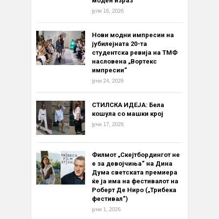
моден израз
јули 16, 2026
Нови модни импресии на
јубилејната 20-та
студентска ревија на ТМФ
насловена „Вортекс
импресии“
јуни 24, 2026
СТИЛСКА ИДЕЈА: Бела
кошула со машки крој
јуни 17, 2026
Филмот „Скејтбордингот не
е за девојчиња“ на Дина
Дума светската премиера
ќе ја има на фестивалот на
Роберт Де Ниро („Трибека
фестивал“)
јуни 1, 2026