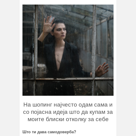
На шопинг најчесто одам сама и
со појасна идеја што да купам за
моите блиски отколку за себе
Што ти дава самодоверба?