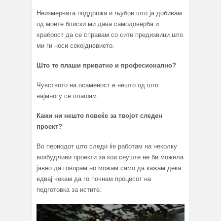
Неизмерната поддршка и љубов што ја добивам
од моите блиски ми дава самодоверба и
храброст да се справам со сите предизвици што
ми ги носи секојдневието.
Што те плаши приватно и професионално?
Чувството на осаменост е нешто од што
најмногу се плашам.
Кажи ни нешто повеќе за твојот следен
проект?
Во периодот што следи ќе работам на неколку
возбудливи проекти за кои сеуште не би можела
јавно да говорам но можам само да кажам дека
едвај чекам да го почнам процесот на
подготовка за истите.