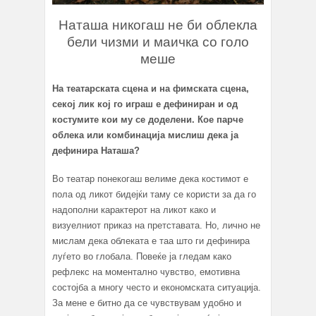
Наташа никогаш не би облекла
бели чизми и маичка со голо
меше
На театарската сцена и на фимската сцена,
секој лик кој го играш е дефиниран и од
костумите кои му се доделени. Кое парче
облека или комбинација мислиш дека ја
дефинира Наташа?
Во театар понекогаш велиме дека костимот е
пола од ликот бидејќи таму се користи за да го
надополни карактерот на ликот како и
визуелниот приказ на претставата. Но, лично не
мислам дека облеката е таа што ги дефинира
луѓето во глобала. Повеќе ја гледам како
рефлекс на моментално чувство, емотивна
состојба а многу често и економската ситуација.
За мене е битно да се чувствувам удобно и