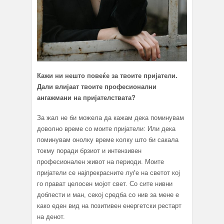
Кажи ни нешто повеќе за твоите пријатели.
Дали влијаат твоите професионални
ангажмани на пријателствата?
За жал не би можела да кажам дека поминувам
доволно време со моите пријатели: Или дека
поминувам онолку време колку што би сакала
токму поради брзиот и интензивен
професионален живот на периоди. Моите
пријатели се најпрекрасните луѓе на светот кој
го прават целосен мојот свет. Со сите нивни
доблести и ман, секој средба со нив за мене е
како еден вид на позитивен енергетски рестарт
на денот.