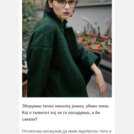
Зборуваш течно неколку јазика, убаво пееш.
Кој е талентот кој не го поседуваш, а би
сакала?
Отсекогаш посакував да имав акробатско тело и