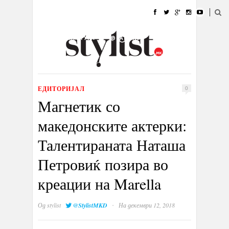
ДОМА
МОДА
СТИЛ
УБАВИНА
ЖИВОТ
КУЛТУРА
@РАБОТА
ГАЛЕРИЈА
ИЗЛОГ
КОНТАКТ
ЕДИТОРИЈАЛ
0
Магнетик со
македонските актерки:
Талентираната Наташа
Петровиќ позира во
креации на Marella
·
Од
stylist
@StylistMKD
На декември 12, 2018