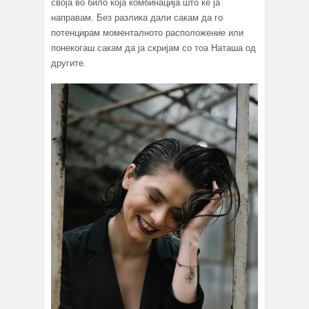
своја во било која комбинација што ќе ја
направам. Без разлика дали сакам да го
потенцирам моменталното расположение или
понекогаш сакам да ја скријам со тоа Наташа од
другите.