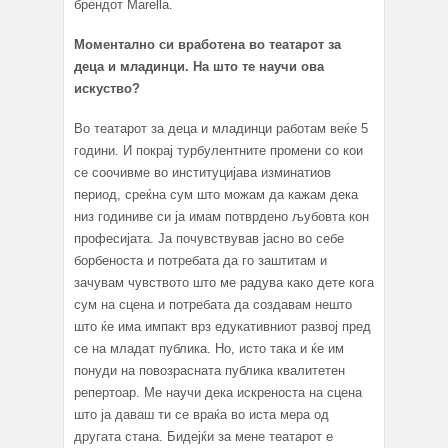
брендот Marella.
Моментално си вработена во театарот за
деца и младинци. На што те научи ова
искуство?
Во театарот за деца и младинци работам веќе 5
години. И покрај турбулентните промени со кои
се соочивме во институцијава изминатиов
период, среќна сум што можам да кажам дека
низ годиниве си ја имам потврдено љубовта кон
професијата. Ја почувствував јасно во себе
борбеноста и потребата да го заштитам и
зачувам чувството што ме радува како дете кога
сум на сцена и потребата да создавам нешто
што ќе има импакт врз едукативниот развој пред
се на младат публика. Но, исто така и ќе им
понуди на повозрасната публика квалитетен
репертоар. Ме научи дека искреноста на сцена
што ја даваш ти се враќа во иста мера од
другата стана. Бидејќи за мене театарот е