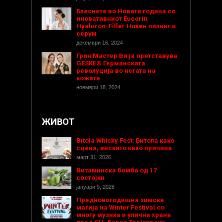
Блеснете во Новата година со
иновативниот Eucerin
Hyaluron-Filler Ноќен пилинг и
серум
декември 16, 2024
Грин Мастер Ви ја претставува
GESKE® Германската
револуција во негата на
кожата
ноември 18, 2024
ЖИВОТ
Bitola Whisky Fest: Битола како
сцена, вискито како причина
март 31, 2026
Витаминска бомба од 17
состојки
јануари 9, 2026
Предновогодишнa зимска
магија на Winter Festival со
многу музика и улична храна