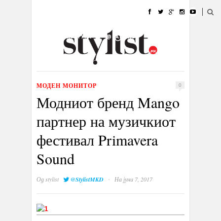
ДОМА
МОДА
СТИЛ
УБАВИНА
ЖИВОТ
КУЛТУРА
@РАБОТА
ГАЛЕРИЈА
ИЗЛОГ
КОНТАКТ
МОДЕН МОНИТОР
0
Модниот бренд Mango
партнер на музичкиот
фестивал Primavera
Sound
·
Од
stylist
@StylistMKD
На јуни 7, 2017