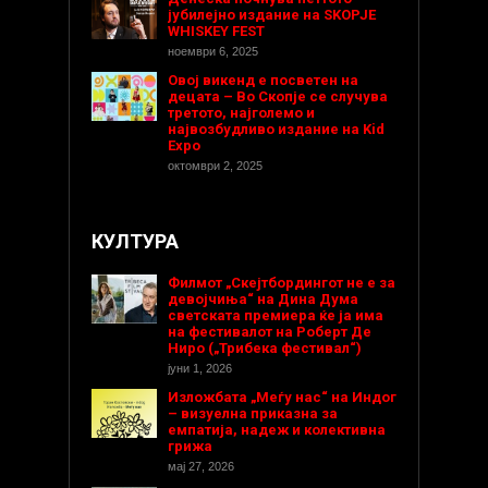
јубилејно издание на SKOPJE
WHISKEY FEST
ноември 6, 2025
Овој викенд е посветен на
децата – Во Скопје се случува
третото, најголемо и
највозбудливо издание на Kid
Expo
октомври 2, 2025
КУЛТУРА
Филмот „Скејтбордингот не е за
девојчиња“ на Дина Дума
светската премиера ќе ја има
на фестивалот на Роберт Де
Ниро („Трибека фестивал“)
јуни 1, 2026
Изложбата „Меѓу нас“ на Индог
– визуелна приказна за
емпатија, надеж и колективна
грижа
мај 27, 2026