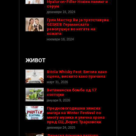
Hyaluron-Filler Ноќен пилинг и
серум
декември 16, 2024
Грин Мастер Ви ја претставува
GESKE® Германската
револуција во негата на
кожата
ноември 18, 2024
ЖИВОТ
Bitola Whisky Fest: Битола како
сцена, вискито како причина
март 31, 2026
Витаминска бомба од 17
состојки
јануари 9, 2026
Предновогодишнa зимска
магија на Winter Festival со
многу музика и улична храна
пред СЦ „Борис Трајковски
декември 24, 2025
Денеска почнува петтото