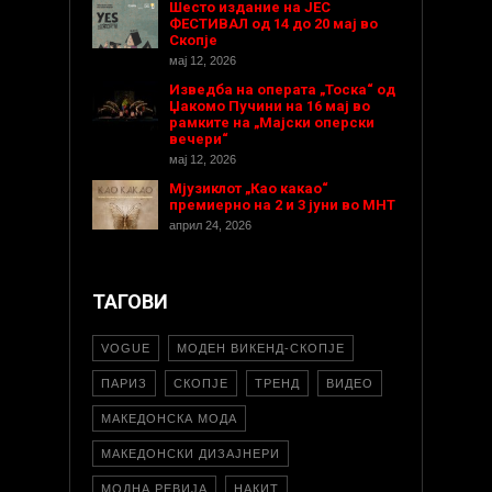
Шесто издание на ЈЕС
ФЕСТИВАЛ од 14 до 20 мај во
Скопје
мај 12, 2026
Изведба на операта „Тоска“ од
Џакомо Пучини на 16 мај во
рамките на „Мајски оперски
вечери“
мај 12, 2026
Мјузиклот „Као какао“
премиерно на 2 и 3 јуни во МНТ
април 24, 2026
ТАГОВИ
VOGUE
МОДЕН ВИКЕНД-СКОПЈЕ
ПАРИЗ
СКОПЈЕ
ТРЕНД
ВИДЕО
МАКЕДОНСКА МОДА
МАКЕДОНСКИ ДИЗАЈНЕРИ
МОДНА РЕВИЈА
НАКИТ