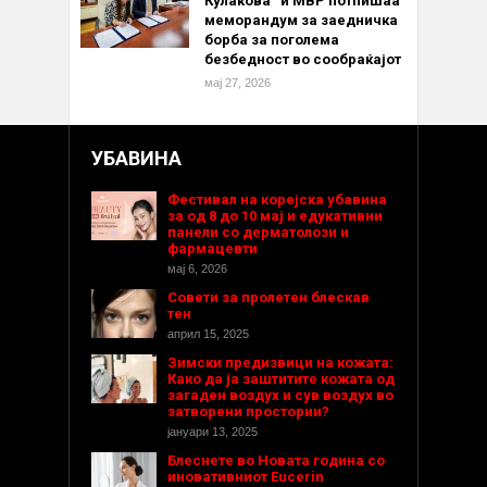
Кулакова“ и МВР потпишаа
меморандум за заедничка
борба за поголема
безбедност во сообраќајот
мај 27, 2026
УБАВИНА
Фестивал на корејска убавина
за од 8 до 10 мај и едукативни
панели со дерматолози и
фармацевти
мај 6, 2026
Совети за пролетен блескав
тен
април 15, 2025
Зимски предизвици на кожата:
Како да ја заштитите кожата од
загаден воздух и сув воздух во
затворени простории?
јануари 13, 2025
Блеснете во Новата година со
иновативниот Eucerin