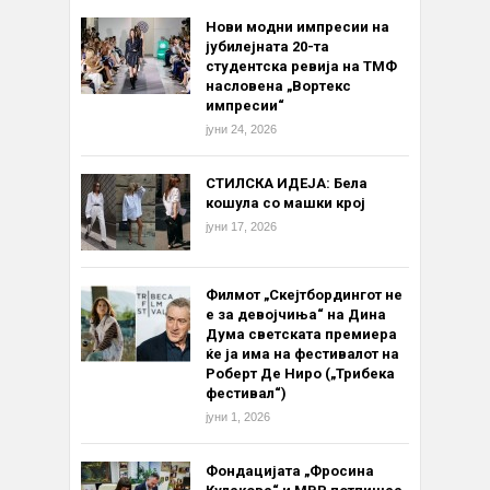
Нови модни импресии на
јубилејната 20-та
студентска ревија на ТМФ
насловена „Вортекс
импресии“
јуни 24, 2026
СТИЛСКА ИДЕЈА: Бела
кошула со машки крој
јуни 17, 2026
Филмот „Скејтбордингот не
е за девојчиња“ на Дина
Дума светската премиера
ќе ја има на фестивалот на
Роберт Де Ниро („Трибека
фестивал“)
јуни 1, 2026
Фондацијата „Фросина