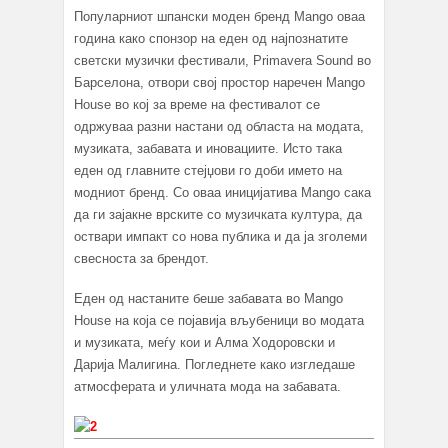
Популарниот шпански моден бренд Mango оваа
година како спонзор на еден од најпознатите
светски музички фестивали, Primavera Sound во
Барселона, отвори свој простор наречен Mango
House во кој за време на фестивалот се
одржуваа разни настани од областа на модата,
музиката, забавата и иновациите. Исто така
еден од главните стејџови го доби името на
модниот бренд. Со оваа иницијатива Mango сака
да ги зајакне врските со музичката култура, да
оствари импакт со нова публика и да ја зголеми
свесноста за брендот.
Еден од настаните беше забавата во Mango
Hоuse на која се појавија вљубеници во модата
и музиката, меѓу кои и Алма Ходоровски и
Дарија Малигина. Погледнете како изгледаше
атмосферата и уличната мода на забавата.