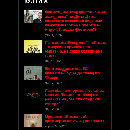
КУЛТУРА
Филмот „Скејтбордингот не е за
девојчиња“ на Дина Дума
светската премиера ќе ја има
на фестивалот на Роберт Де
Ниро („Трибека фестивал“)
јуни 1, 2026
Изложбата „Меѓу нас“ на Индог
– визуелна приказна за
емпатија, надеж и колективна
грижа
мај 27, 2026
Шесто издание на ЈЕС
ФЕСТИВАЛ од 14 до 20 мај во
Скопје
мај 12, 2026
Изведба на операта „Тоска“ од
Џакомо Пучини на 16 мај во
рамките на „Мајски оперски
вечери“
мај 12, 2026
Мјузиклот „Као какао“
премиерно на 2 и 3 јуни во МНТ
април 24, 2026