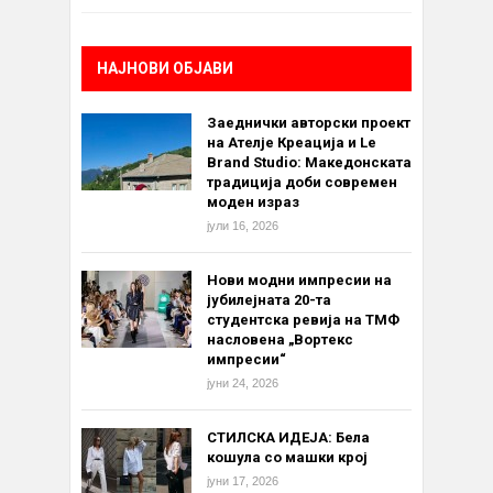
НАЈНОВИ ОБЈАВИ
Заеднички авторски проект
на Ателје Креација и Le
Brand Studio: Македонската
традиција доби современ
моден израз
јули 16, 2026
Нови модни импресии на
јубилејната 20-та
студентска ревија на ТМФ
насловена „Вортекс
импресии“
јуни 24, 2026
СТИЛСКА ИДЕЈА: Бела
кошула со машки крој
јуни 17, 2026