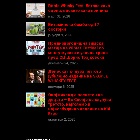
Bitola Whisky Fest: Битола како
сцена, вискито како причина
март 31, 2026
Витаминска бомба од 17
состојки
јануари 9, 2026
Предновогодишнa зимска
магија на Winter Festival со
многу музика и улична храна
пред СЦ „Борис Трајковски
декември 24, 2025
Денеска почнува петтото
јубилејно издание на SKOPJE
WHISKEY FEST
ноември 6, 2025
Овој викенд е посветен на
децата – Во Скопје се случува
третото, најголемо и
највозбудливо издание на Kid
Expo
октомври 2, 2025