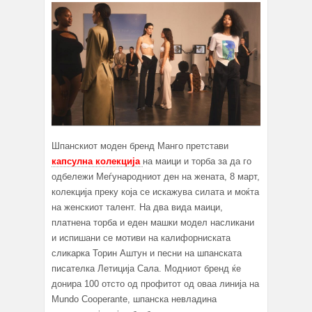
Шпанскиот моден бренд Манго претстави
капсулна колекција
на маици и торбa за да го
одбележи Меѓународниот ден на жената, 8 март,
колекција преку која се искажува силата и моќта
на женскиот талент. На два вида маици,
платнена торба и еден машки модел насликани
и испишани се мотиви на калифорниската
сликарка Торин Аштун и песни на шпанската
писателка Летиција Сала. Модниот бренд ќе
донира 100 отсто од профитот од оваа линија на
Mundo Cooperante, шпанска невладина