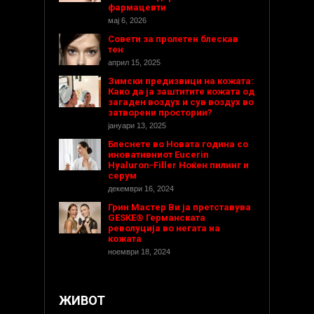
фармацевти
мај 6, 2026
Совети за пролетен блескав
тен
април 15, 2025
Зимски предизвици на кожата:
Како да ја заштитите кожата од
загаден воздух и сув воздух во
затворени простории?
јануари 13, 2025
Блеснете во Новата година со
иновативниот Eucerin
Hyaluron-Filler Ноќен пилинг и
серум
декември 16, 2024
Грин Мастер Ви ја претставува
GESKE® Германската
револуција во негата на
кожата
ноември 18, 2024
ЖИВОТ