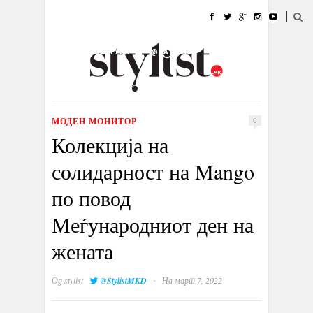
ДОМА
МОДА
СТИЛ
УБАВИНА
ЖИВОТ
КУЛТУРА
@РАБОТА
ГАЛЕРИЈА
ИЗЛОГ
КОНТАКТ
МОДЕН МОНИТОР
0
Колекција на
солидарност на Mango
по повод
Меѓународниот ден на
жената
·
Од
stylist
@StylistMKD
На март 7, 2022