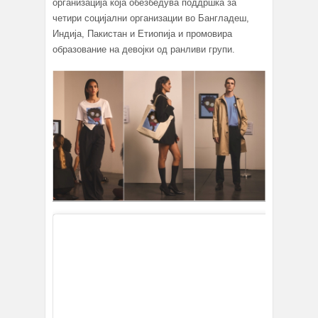
организација која обезбедува поддршка за
четири социјални организации во Бангладеш,
Индија, Пакистан и Етиопија и промовира
образование на девојки од ранливи групи.