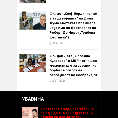
Филмот „Скејтбордингот не
е за девојчиња“ на Дина
Дума светската премиера
ќе ја има на фестивалот на
Роберт Де Ниро („Трибека
фестивал“)
јуни 1, 2026
Фондацијата „Фросина
Кулакова“ и МВР потпишаа
меморандум за заедничка
борба за поголема
безбедност во сообраќајот
мај 27, 2026
УБАВИНА
Фестивал на корејска убавина
за од 8 до 10 мај и едукативни
панели со дерматолози и