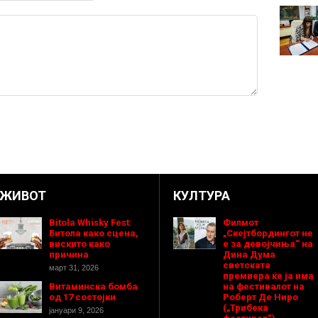
ЖИВОТ
КУЛТУРА
Bitola Whisky Fest:
Филмот
Битола како сцена,
„Скејтбордингот не
вискито како
е за девојчиња“ на
причина
Дина Дума
светската
март 31, 2026
премиера ќе ја има
Витаминска бомба
на фестивалот на
од 17 состојки
Роберт Де Ниро
(„Трибека
јануари 9, 2026