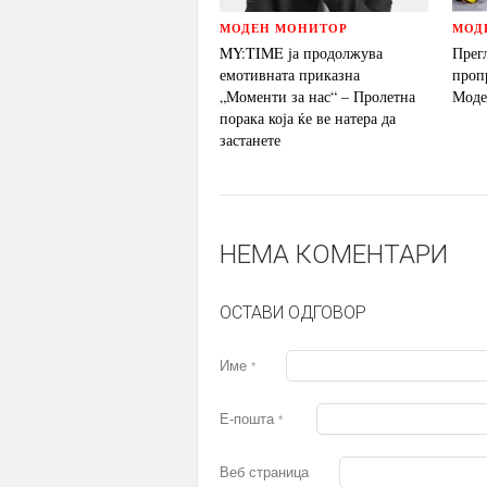
МОДЕН МОНИТОР
МОД
MY:TIME ја продолжува
Прег
емотивната приказна
проп
„Моменти за нас“ – Пролетна
Моде
порака која ќе ве натера да
застанете
НЕМА КОМЕНТАРИ
ОСТАВИ ОДГОВОР
Име
*
Е-пошта
*
Веб страница