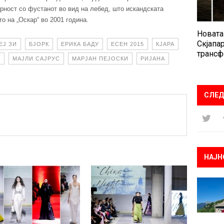
арност со фустанот во вид на лебед, што искандската
о на „Оскар“ во 2001 година.
Новата
Скјапар
ЕЈ ЗИ
БЈОРК
ЕРИКА БАДУ
ЕСЕН 2015
КЈАРА
трансф
Н
МАЈЛИ САЈРУС
МАРЈАН ПЕЈОСКИ
РИЈАНА
СЛЕД
НАЈН