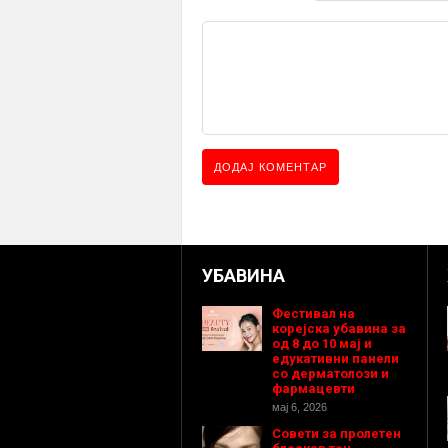
УБАВИНА
Фестивал на
корејска убавина за
од 8 до 10 мај и
едукативни панели
со дерматолози и
фармацевти
мај 6, 2026
Совети за пролетен