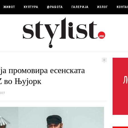
ЖИВОТ
КУЛТУРА
@РАБОТА
ГАЛЕРИЈА
ИЗЛОГ
КОНТА
0
ја промовира есенската
Z во Њујорк
015