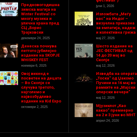
фестивал“)
Предновогодишнa
јуни 1, 2026
зимска магија на
Winter Festival со
Изложбата „Меѓу
многу музика и
нас“ на Индог –
улична храна пред
визуелна приказна
СЦ „Борис
за емпатија, надеж
Трајковски
и колективна грижа
декември 24, 2025
мај 27, 2026
Денеска почнува
Шесто издание на
петтото јубилејно
ЈЕС ФЕСТИВАЛ од
издание на SKOPJE
14 до 20 мај во
WHISKEY FEST
Скопје
ноември 6, 2025
мај 12, 2026
Овој викенд е
Изведба на операта
посветен на децата
„Тоска“ од Џакомо
– Во Скопје се
Пучини на 16 мај во
случува третото,
рамките на „Мајски
најголемо и
оперски вечери“
највозбудливо
мај 12, 2026
издание на Kid Expo
Мјузиклот „Као
октомври 2, 2025
какао“ премиерно
на 2 и 3 јуни во МНТ
април 24, 2026