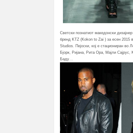
Светски познатиот македонски дизајнер 
бренд KTZ (Kokon to Zai ) за есен 2015
Studios. Пејоски, кој е стациониран во
Бјорк, Ријана, Рита Ора, Мајли Сајрус, 
Баду…