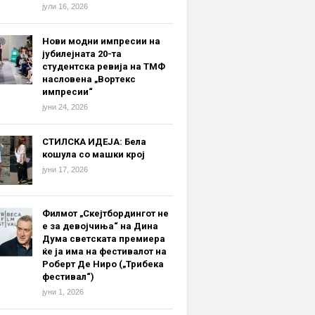
јули 16, 2026
Нови модни импресии на
јубилејната 20-та
студентска ревија на ТМФ
насловена „Вортекс
импресии“
јуни 24, 2026
СТИЛСКА ИДЕЈА: Бела
кошула со машки крој
јуни 17, 2026
Филмот „Скејтбордингот не
е за девојчиња“ на Дина
Дума светската премиера
ќе ја има на фестивалот на
Роберт Де Ниро („Трибека
фестивал“)
јуни 1, 2026