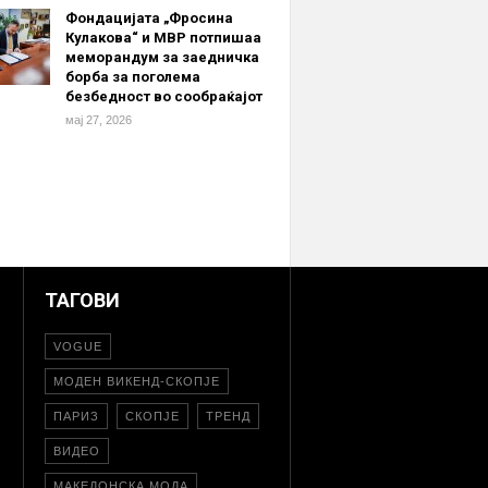
Фондацијата „Фросина
Кулакова“ и МВР потпишаа
меморандум за заедничка
борба за поголема
безбедност во сообраќајот
мај 27, 2026
ТАГОВИ
VOGUE
МОДЕН ВИКЕНД-СКОПЈЕ
ПАРИЗ
СКОПЈЕ
ТРЕНД
ВИДЕО
МАКЕДОНСКА МОДА