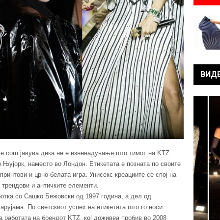
ВИД
yle.com јавува дека не е изненадување што тимот на KTZ
о Њујорк, наместо во Лондон. Етикетата е позната по своите
ринтови и црно-белата игра. Унисекс креациите се спој на
и трендови и античките елементи.
ботка со Сашко Бежовски од 1997 година, а дел од
арујама. По светскиот успех на етикетата што го носи
на работата на брендот KTZ, кој доживеа пробив во 2008