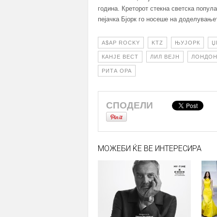
година. Креторот стекна светска попул
пејачка Бјорк го носеше на доделувањет
A$AP ROCKY
KTZ
ЊУЈОРК
Џ
КАНЈЕ ВЕСТ
ЛИЛ ВЕЈН
ЛОНДО
РИТА ОРА
СПОДЕЛИ
МОЖЕБИ ЌЕ ВЕ ИНТЕРЕСИРА