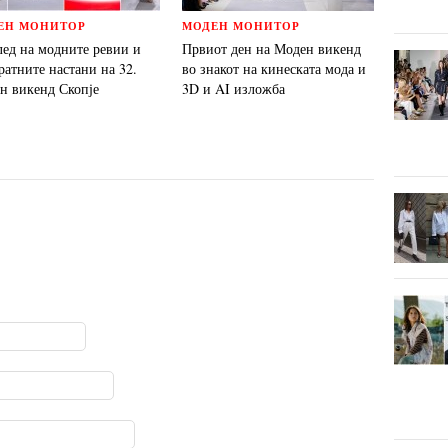
ЕН МОНИТОР
МОДЕН МОНИТОР
лед на модните ревии и
Првиот ден на Моден викенд
ратните настани на 32.
во знакот на кинеската мода и
н викенд Скопје
3D и AI изложба