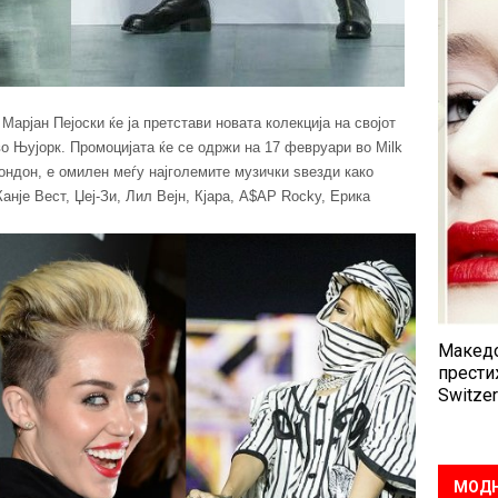
Марјан Пејоски ќе ја претстави новата колекција на својот
 во Њујорк. Промоцијата ќе се одржи на 17 февруари во Milk
 Лондон, е омилен меѓу најголемите музички ѕвезди како
Канје Вест, Џеј-Зи, Лил Вејн, Кјара, A$AP Rocky, Ерика
Македо
прести
Switzer
МОДН