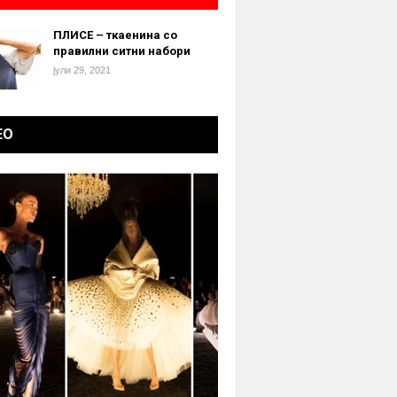
ПЛИСЕ – ткаенина со
правилни ситни набори
јули 29, 2021
ЕО