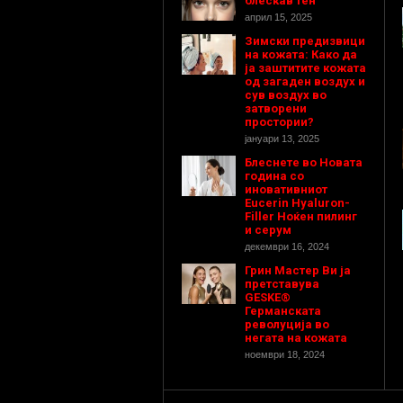
блескав тен
април 15, 2025
Зимски предизвици
на кожата: Како да
ја заштитите кожата
од загаден воздух и
сув воздух во
затворени
простории?
јануари 13, 2025
Блеснете во Новата
година со
иновативниот
Eucerin Hyaluron-
Filler Ноќен пилинг
и серум
декември 16, 2024
Грин Мастер Ви ја
претставува
GESKE®
Германската
револуција во
негата на кожата
ноември 18, 2024