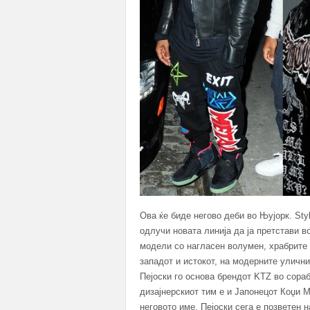
Ова ќе биде негово деби во Њујорк. St
одлучи новата линија да ја претстави в
модели со нагласен волумен, храбрите п
западот и истокот, на модерните уличн
Пејоски го основа брендот KTZ во сора
дизајнерскиот тим е и Јапонецот Коџи М
неговото име, Пејоски сега е позветен 