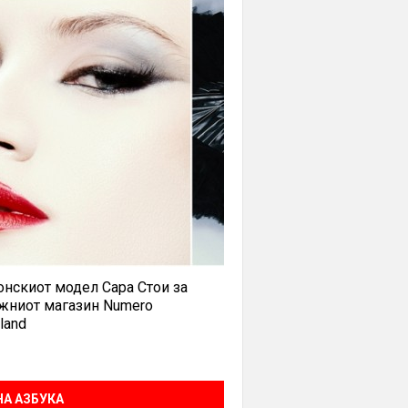
нскиот модел Сара Стои за
жниот магазин Numero
land
А АЗБУКА