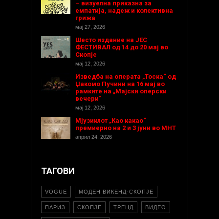
– визуелна приказна за
емпатија, надеж и колективна
грижа
мај 27, 2026
Шесто издание на ЈЕС
ФЕСТИВАЛ од 14 до 20 мај во
Скопје
мај 12, 2026
Изведба на операта „Тоска“ од
Џакомо Пучини на 16 мај во
рамките на „Мајски оперски
вечери“
мај 12, 2026
Мјузиклот „Као какао“
премиерно на 2 и 3 јуни во МНТ
април 24, 2026
ТАГОВИ
VOGUE
МОДЕН ВИКЕНД-СКОПЈЕ
ПАРИЗ
СКОПЈЕ
ТРЕНД
ВИДЕО