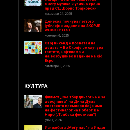
многу музика и улична храна
пред СЦ „Борис Трајковски
декември 24, 2025
Денеска почнува петтото
јубилејно издание на SKOPJE
WHISKEY FEST
ноември 6, 2025
Овој викенд е посветен на
децата – Во Скопје се случува
третото, најголемо и
највозбудливо издание на Kid
Expo
октомври 2, 2025
КУЛТУРА
Филмот „Скејтбордингот не е за
девојчиња“ на Дина Дума
светската премиера ќе ја има
на фестивалот на Роберт Де
Ниро („Трибека фестивал“)
јуни 1, 2026
Изложбата „Меѓу нас“ на Индог