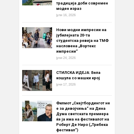
традиција доби современ
моден израз
јули 16, 2026
Нови модни импресии на
јубилејната 20-та
студентска ревија на ТМФ
насловена „Вортекс
импресии“
јуни 24, 2026
СТИЛСКА ИДЕЈА: Бела
кошула со машки крој
јуни 17, 2026
Филмот „Скејтбордингот не
е за девојчиња“ на Дина
Дума светската премиера
ќе ја има на фестивалот на
Роберт Де Ниро („Трибека
фестивал“)