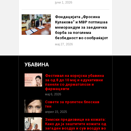
јуни 1, 2026
Фондацијата „Фросина
Кулакова“ и МВР потпишаа
меморандум за заедничка
борба за поголема
безбедност во сообраќајот
мај 27, 2026
УБАВИНА
Фестивал на корејска убавина
за од 8 до 10 мај и едукативни
панели со дерматолози и
фармацевти
мај 6, 2026
Совети за пролетен блескав
тен
април 15, 2025
Зимски предизвици на кожата:
Како да ја заштитите кожата од
загаден воздух и сув воздух во