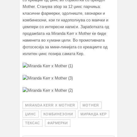
Mother. Станува збор за 12 џинс парчиња:
класични фармерки, здолниште, ѕвонарки и
комбинезони, кои ги надополнува со маички и
џемпери со интересни написи. Заработката од
продажбата на Miranda Kerr x Mother ќе биде
наменета во хумани цели. Во промотивната
фотосесија за мини-линијата со креациите од
излитен џинс позира самата Кер.
MIRANDA KERR X MOTHER
MOTHER
ЏИНС
КОМБИНЕЗОНИ
МИРАНДА КЕР
ТЕКСАС
ФАРМЕРКИ