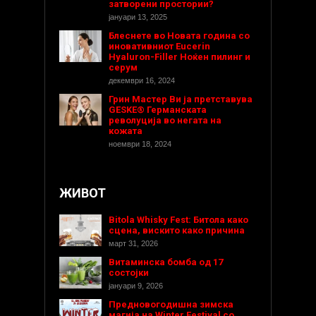
затворени простории?
јануари 13, 2025
Блеснете во Новата година со
иновативниот Eucerin
Hyaluron-Filler Ноќен пилинг и
серум
декември 16, 2024
Грин Мастер Ви ја претставува
GESKE® Германската
револуција во негата на
кожата
ноември 18, 2024
ЖИВОТ
Bitola Whisky Fest: Битола како
сцена, вискито како причина
март 31, 2026
Витаминска бомба од 17
состојки
јануари 9, 2026
Предновогодишнa зимска
магија на Winter Festival со