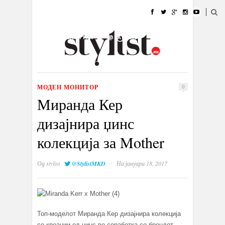
ДОМА
МОДА
СТИЛ
УБАВИНА
ЖИВОТ
КУЛТУРА
@РАБОТА
ГАЛЕРИЈА
ИЗЛОГ
КОНТАКТ
МОДЕН МОНИТОР
0
Миранда Кер
дизајнира џинс
колекција за Mother
·
Од
stylist
@StylistMKD
На јануари 18, 2017
Топ-моделот Миранда Кер дизајнира колекција
со креации од џинс во соработка со брендот