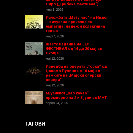
Ниро („Трибека фестивал“)
јуни 1, 2026
Изложбата „Меѓу нас“ на Индог
– визуелна приказна за
емпатија, надеж и колективна
грижа
мај 27, 2026
Шесто издание на ЈЕС
ФЕСТИВАЛ од 14 до 20 мај во
Скопје
мај 12, 2026
Изведба на операта „Тоска“ од
Џакомо Пучини на 16 мај во
рамките на „Мајски оперски
вечери“
мај 12, 2026
Мјузиклот „Као какао“
премиерно на 2 и 3 јуни во МНТ
април 24, 2026
ТАГОВИ