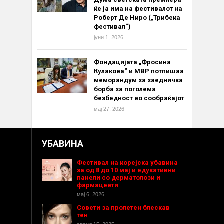
ќе ја има на фестивалот на
Роберт Де Ниро („Трибека
фестивал“)
јуни 1, 2026
Фондацијата „Фросина
Кулакова“ и МВР потпишаа
меморандум за заедничка
борба за поголема
безбедност во сообраќајот
мај 27, 2026
УБАВИНА
Фестивал на корејска убавина
за од 8 до 10 мај и едукативни
панели со дерматолози и
фармацевти
мај 6, 2026
Совети за пролетен блескав
тен