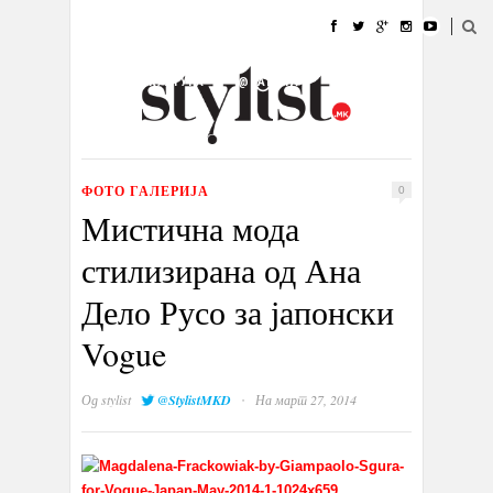
ДОМА
МОДА
СТИЛ
УБАВИНА
ЖИВОТ
КУЛТУРА
@РАБОТА
ГАЛЕРИЈА
ИЗЛОГ
КОНТАКТ
ФОТО ГАЛЕРИЈА
0
Мистична мода
стилизирана од Ана
Дело Русо за јапонски
Vogue
·
Од
stylist
@StylistMKD
На март 27, 2014