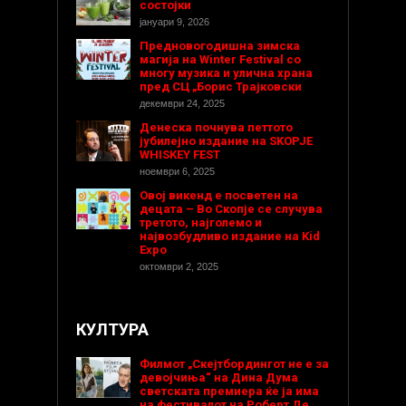
состојки
јануари 9, 2026
Предновогодишнa зимска
магија на Winter Festival со
многу музика и улична храна
пред СЦ „Борис Трајковски
декември 24, 2025
Денеска почнува петтото
јубилејно издание на SKOPJE
WHISKEY FEST
ноември 6, 2025
Овој викенд е посветен на
децата – Во Скопје се случува
третото, најголемо и
највозбудливо издание на Kid
Expo
октомври 2, 2025
КУЛТУРА
Филмот „Скејтбордингот не е за
девојчиња“ на Дина Дума
светската премиера ќе ја има
на фестивалот на Роберт Де