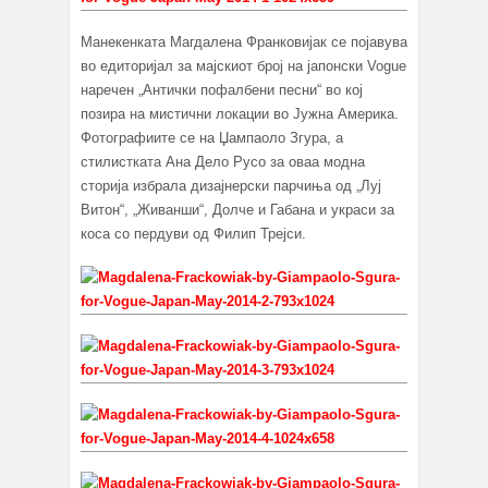
Манекенката Магдалена Франковијак се појавува
во едиторијал за мајскиот број на јапонски Vogue
наречен „Антички пофалбени песни“ во кој
позира на мистични локации во Јужна Америка.
Фотографиите се на Џампаоло Згура, а
стилистката Ана Дело Русо за оваа модна
сторија избрала дизајнерски парчиња од „Луј
Витон“, „Живанши“, Долче и Габана и украси за
коса со пердуви од Филип Трејси.