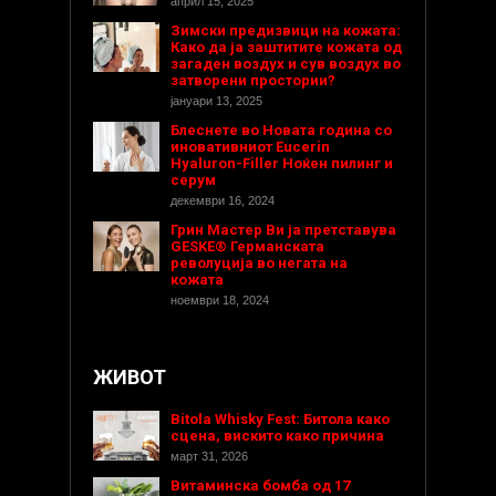
април 15, 2025
Зимски предизвици на кожата:
Како да ја заштитите кожата од
загаден воздух и сув воздух во
затворени простории?
јануари 13, 2025
Блеснете во Новата година со
иновативниот Eucerin
Hyaluron-Filler Ноќен пилинг и
серум
декември 16, 2024
Грин Мастер Ви ја претставува
GESKE® Германската
револуција во негата на
кожата
ноември 18, 2024
ЖИВОТ
Bitola Whisky Fest: Битола како
сцена, вискито како причина
март 31, 2026
Витаминска бомба од 17