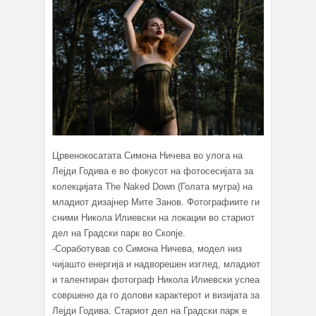
Црвенокосатата Симона Ничева во улога на
Лејди Годива е во фокусот на фотосесијата за
колекцијата The Naked Down (Голата мугра) на
младиот дизајнер Мите Занов. Фотографиите ги
сними Никола Илиевски на локации во стариот
дел на Градски парк во Скопје.
-Соработував со Симона Ничева, модел низ
чијашто енергија и надворешен изглед, младиот
и талентиран фотограф Никола Илиевски успеа
совршено да го долови карактерот и визијата за
Лејди Годива. Стариот дел на Градски парк е