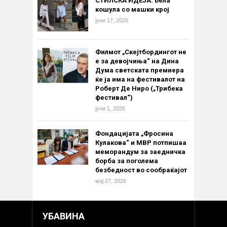
СТИЛСКА ИДЕЈА: Бела
кошула со машки крој
јуни 17, 2026
Филмот „Скејтбордингот не
е за девојчиња“ на Дина
Дума светската премиера
ќе ја има на фестивалот на
Роберт Де Ниро („Трибека
фестивал“)
јуни 1, 2026
Фондацијата „Фросина
Кулакова“ и МВР потпишаа
меморандум за заедничка
борба за поголема
безбедност во сообраќајот
мај 27, 2026
УБАВИНА