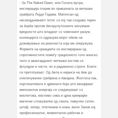
- За The Naked Dawn, или Голата мугра,
инспирација открив во приказната за витешки
храбрата Лејди Годива. Маѓепсан од
несекојдневниот потег со кој таа создава терен
за борба против бескрупулозните нехумани
вредности што владеат со човечкиот разум,
колекцијата го одразува мојот облик на
доживување на реалноста која ме опкружува.
Формите на креациите се инспирирани од
спротивностите помеѓу грациозното голо женско
тело и авангардниот витешки костим се
флуидни и чисти, но и радикално строги. Боите
се претопуваат. Од бела и нијанси на беж до
очеличувачки сребрена и бакарна. Жолтата пак,
портокаловата и црвената боја што евоцираат
импозантна енергија се соединуваат со
виолетова, магливо сива и црна креирајќи
магични сложувалки од свила, памучен сатен,
штоф, кепер, плетенини и кожа -вели Занов кој
професионално, моментално работаи и