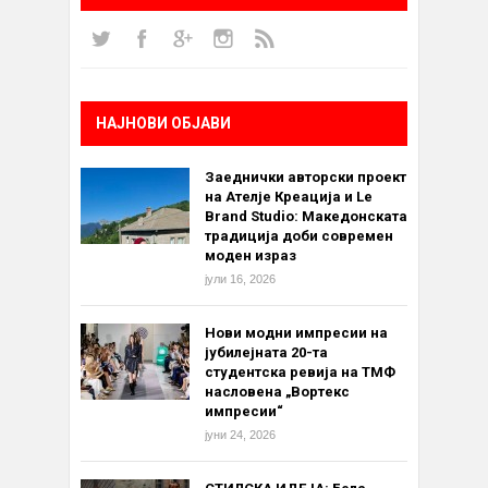
НАЈНОВИ ОБЈАВИ
Заеднички авторски проект
на Ателје Креација и Le
Brand Studio: Македонската
традиција доби современ
моден израз
јули 16, 2026
Нови модни импресии на
јубилејната 20-та
студентска ревија на ТМФ
насловена „Вортекс
импресии“
јуни 24, 2026