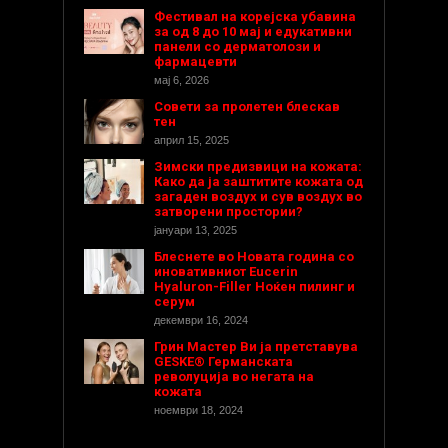
Фестивал на корејска убавина
за од 8 до 10 мај и едукативни
панели со дерматолози и
фармацевти
мај 6, 2026
Совети за пролетен блескав
тен
април 15, 2025
Зимски предизвици на кожата:
Како да ја заштитите кожата од
загаден воздух и сув воздух во
затворени простории?
јануари 13, 2025
Блеснете во Новата година со
иновативниот Eucerin
Hyaluron-Filler Ноќен пилинг и
серум
декември 16, 2024
Грин Мастер Ви ја претставува
GESKE® Германската
револуција во негата на
кожата
ноември 18, 2024