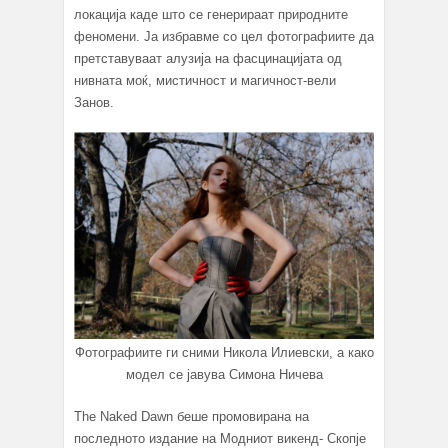
локација каде што се генерираат природните
феномени. Ја избравме со цел фотографиите да
претставуваат алузија на фасцинацијата од
нивната моќ, мистичност и магичност-вели
Занов.
Фотографиите ги сними Никола Илиевски, а како
модел се јавува Симона Ничева
The Naked Dawn беше промовирана на
последното издание на Модниот викенд- Скопје