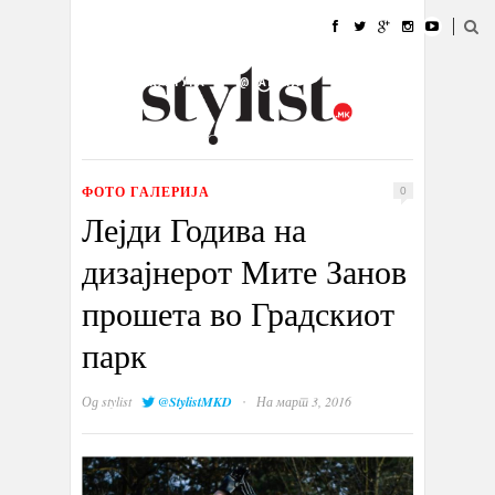
ДОМА
МОДА
СТИЛ
УБАВИНА
ЖИВОТ
КУЛТУРА
@РАБОТА
ГАЛЕРИЈА
ИЗЛОГ
КОНТАКТ
ФОТО ГАЛЕРИЈА
0
Лејди Годива на
дизајнерот Мите Занов
прошета во Градскиот
парк
·
Од
stylist
@StylistMKD
На март 3, 2016