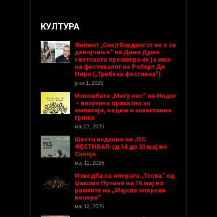
КУЛТУРА
Филмот „Скејтбордингот не е за
девојчиња“ на Дина Дума
светската премиера ќе ја има
на фестивалот на Роберт Де
Ниро („Трибека фестивал“)
јуни 1, 2026
Изложбата „Меѓу нас“ на Индог
– визуелна приказна за
емпатија, надеж и колективна
грижа
мај 27, 2026
Шесто издание на ЈЕС
ФЕСТИВАЛ од 14 до 20 мај во
Скопје
мај 12, 2026
Изведба на операта „Тоска“ од
Џакомо Пучини на 16 мај во
рамките на „Мајски оперски
вечери“
мај 12, 2026