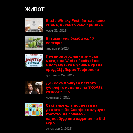
ЖИВОТ
Bitola Whisky Fest: Битола како
сцена, вискито како причина
март 31, 2026
Витаминска бомба од 17
состојки
јануари 9, 2026
Предновогодишнa зимска
магија на Winter Festival со
многу музика и улична храна
пред СЦ „Борис Трајковски
декември 24, 2025
Денеска почнува петтото
јубилејно издание на SKOPJE
WHISKEY FEST
ноември 6, 2025
Овој викенд е посветен на
децата – Во Скопје се случува
третото, најголемо и
највозбудливо издание на Kid
Expo
октомври 2, 2025