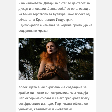
и на изложбата „Дизајн за сите” во центарот за
дизајн и иновации „Јавна соба” во организација
на Министерството за Култура, како проект од
областа на Креативните Индустрии.
Едиторијалот е наменет за нејзина промоција на
социјалните мрежи.
Колекцијата е инспирирана и е создадена за
храбри личности со нескротлива имагинација
што екпериментираат и се експресираат преку
секојдневните изгледи. Парчињата облека се
уникатни, квалитетни и иновативни.