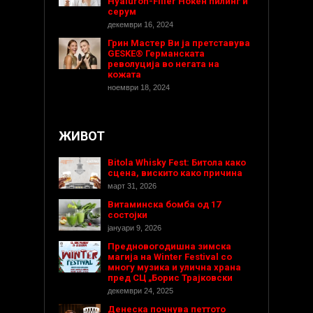
Hyaluron-Filler Ноќен пилинг и
серум
декември 16, 2024
Грин Мастер Ви ја претставува
GESKE® Германската
револуција во негата на
кожата
ноември 18, 2024
ЖИВОТ
Bitola Whisky Fest: Битола како
сцена, вискито како причина
март 31, 2026
Витаминска бомба од 17
состојки
јануари 9, 2026
Предновогодишнa зимска
магија на Winter Festival со
многу музика и улична храна
пред СЦ „Борис Трајковски
декември 24, 2025
Денеска почнува петтото