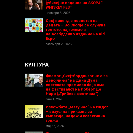
јубилејно издание на SKOPJE
WHISKEY FEST
ноември 6, 2025
Овој викенд е посветен на
децата – Во Скопје се случува
третото, најголемо и
највозбудливо издание на Kid
Expo
октомври 2, 2025
КУЛТУРА
Филмот „Скејтбордингот не е за
девојчиња“ на Дина Дума
светската премиера ќе ја има
на фестивалот на Роберт Де
Ниро („Трибека фестивал“)
јуни 1, 2026
Изложбата „Меѓу нас“ на Индог
– визуелна приказна за
емпатија, надеж и колективна
грижа
мај 27, 2026