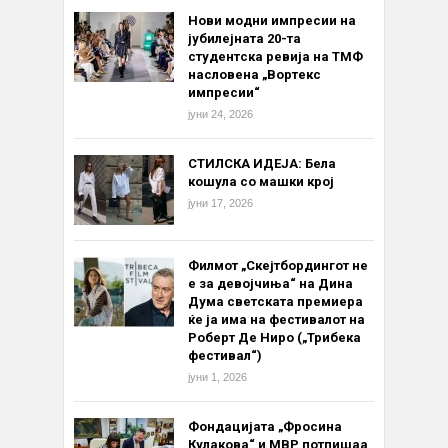
Нови модни импресии на
јубилејната 20-та
студентска ревија на ТМФ
насловена „Вортекс
импресии“
јуни 24, 2026
СТИЛСКА ИДЕЈА: Бела
кошула со машки крој
јуни 17, 2026
Филмот „Скејтбордингот не
е за девојчиња“ на Дина
Дума светската премиера
ќе ја има на фестивалот на
Роберт Де Ниро („Трибека
фестивал“)
јуни 1, 2026
Фондацијата „Фросина
Кулакова“ и МВР потпишаа