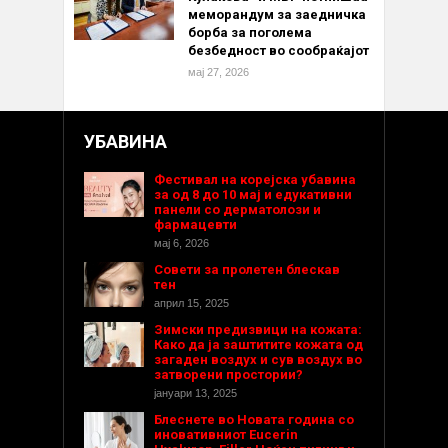
меморандум за заедничка
борба за поголема
безбедност во сообраќајот
мај 27, 2026
УБАВИНА
Фестивал на корејска убавина
за од 8 до 10 мај и едукативни
панели со дерматолози и
фармацевти
мај 6, 2026
Совети за пролетен блескав
тен
април 15, 2025
Зимски предизвици на кожата:
Како да ја заштитите кожата од
загаден воздух и сув воздух во
затворени простории?
јануари 13, 2025
Блеснете во Новата година со
иновативниот Eucerin