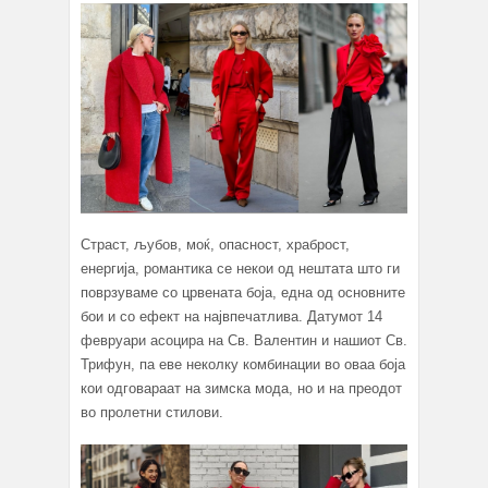
Страст, љубов, моќ, опасност, храброст,
енергија, романтика се некои од нештата што ги
поврзуваме со црвената боја, една од основните
бои и со ефект на највпечатлива. Датумот 14
февруари асоцира на Св. Валентин и нашиот Св.
Трифун, па еве неколку комбинации во оваа боја
кои одговараат на зимска мода, но и на преодот
во пролетни стилови.