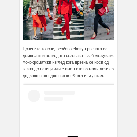
Црвените тонови, особено cherry-црвената се
доминантни во модата сезонава – забележуваме
монохроматски изглед кога црвена се носи од
глава до петици или е вметната во мали дози со
додавање на едно парче облека или детаљ.