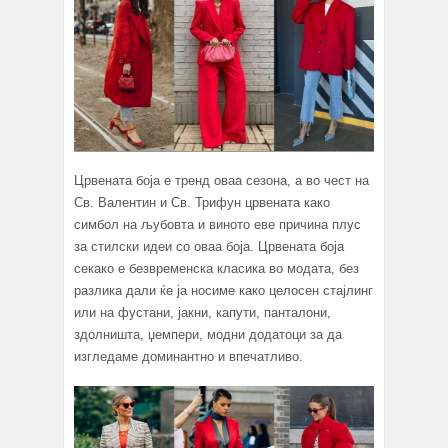
Црвената боја е тренд оваа сезона, а во чест на
Св. Валентин и Св. Трифун црвената како
симбол на љубовта и виното еве причина плус
за стилски идеи со оваа боја. Црвената боја
секако е безвременска класика во модата, без
разлика дали ќе ја носиме како целосен стајлинг
или на фустани, јакни, капути, панталони,
здолништа, џемпери, модни додатоци за да
изгледаме доминантно и впечатливо.