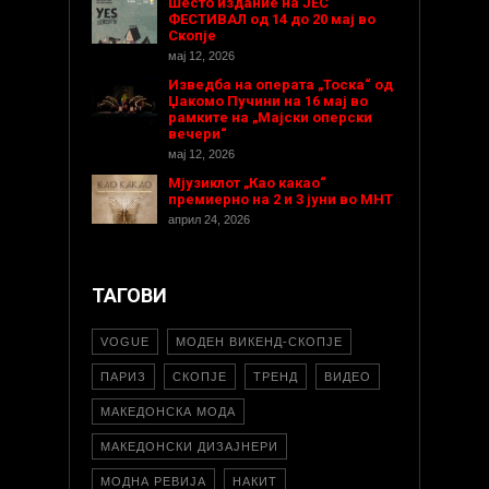
Шесто издание на ЈЕС
ФЕСТИВАЛ од 14 до 20 мај во
Скопје
мај 12, 2026
Изведба на операта „Тоска“ од
Џакомо Пучини на 16 мај во
рамките на „Мајски оперски
вечери“
мај 12, 2026
Мјузиклот „Као какао“
премиерно на 2 и 3 јуни во МНТ
април 24, 2026
ТАГОВИ
VOGUE
МОДЕН ВИКЕНД-СКОПЈЕ
ПАРИЗ
СКОПЈЕ
ТРЕНД
ВИДЕО
МАКЕДОНСКА МОДА
МАКЕДОНСКИ ДИЗАЈНЕРИ
МОДНА РЕВИЈА
НАКИТ