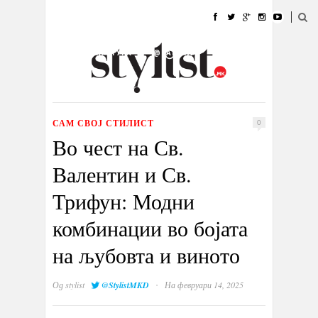
ДОМА
МОДА
СТИЛ
УБАВИНА
ЖИВОТ
КУЛТУРА
@РАБОТА
ГАЛЕРИЈА
ИЗЛОГ
КОНТАКТ
САМ СВОЈ СТИЛИСТ
0
Во чест на Св.
Валентин и Св.
Трифун: Модни
комбинации во бојата
на љубовта и виното
·
Од
stylist
@StylistMKD
На февруари 14, 2025