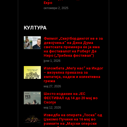
Expo
октомври 2, 2025
КУЛТУРА
Филмот „Скејтбордингот не е за
девојчиња“ на Дина Дума
светската премиера ќе ја има
на фестивалот на Роберт Де
Ниро („Трибека фестивал“)
јуни 1, 2026
Изложбата „Меѓу нас“ на Индог
– визуелна приказна за
емпатија, надеж и колективна
грижа
мај 27, 2026
Шесто издание на ЈЕС
ФЕСТИВАЛ од 14 до 20 мај во
Скопје
мај 12, 2026
Изведба на операта „Тоска“ од
Џакомо Пучини на 16 мај во
рамките на „Мајски оперски