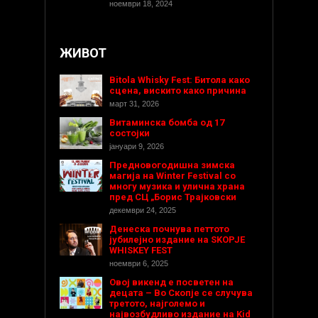
ноември 18, 2024
ЖИВОТ
Bitola Whisky Fest: Битола како
сцена, вискито како причина
март 31, 2026
Витаминска бомба од 17
состојки
јануари 9, 2026
Предновогодишнa зимска
магија на Winter Festival со
многу музика и улична храна
пред СЦ „Борис Трајковски
декември 24, 2025
Денеска почнува петтото
јубилејно издание на SKOPJE
WHISKEY FEST
ноември 6, 2025
Овој викенд е посветен на
децата – Во Скопје се случува
третото, најголемо и
највозбудливо издание на Kid