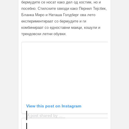
бермудите се носат како дел од костим, но и
посебно. Стилските ѕвезди како Пернил Тејсбек,
Бланка Миро и Наташа Голдберг ова лето
експериментираат со бермудите и ги
комбинираат со едноставни маици, кошули и
трендовски летни обувки.
View this post on Instagram
A post shared by Blanca Miró Scrimieri (@blancamiro)
o