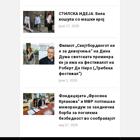
СТИЛСКА ИДЕЈА: Бела
кошула со машки крој
јуни 17, 2026
Филмот „Скејтбордингот не
е за девојчиња“ на Дина
Дума светската премиера
ќе ја има на фестивалот на
Роберт Де Ниро („Трибека
фестивал“)
јуни 1, 2026
Фондацијата „Фросина
Кулакова“ и МВР потпишаа
меморандум за заедничка
борба за поголема
безбедност во сообраќајот
мај 27, 2026