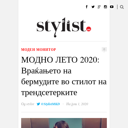
ДОМА
МОДА
СТИЛ
УБАВИНА
ЖИВОТ
КУЛТУРА
@РАБОТА
ГАЛЕРИЈА
ИЗЛОГ
КОНТАКТ
МОДЕН МОНИТОР
0
МОДНО ЛЕТО 2020:
Враќањето на
бермудите во стилот на
трендсетерките
·
Од
stylist
@StylistMKD
На јули 1, 2020