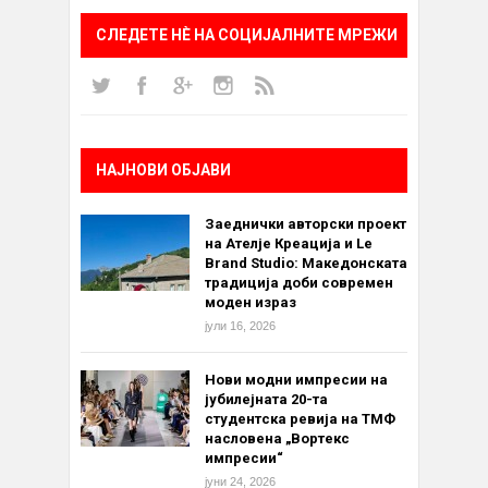
СЛЕДЕТЕ НÈ НА СОЦИЈАЛНИТЕ МРЕЖИ
НАЈНОВИ ОБЈАВИ
Заеднички авторски проект
на Ателје Креација и Le
Brand Studio: Македонската
традиција доби современ
моден израз
јули 16, 2026
Нови модни импресии на
јубилејната 20-та
студентска ревија на ТМФ
насловена „Вортекс
импресии“
јуни 24, 2026