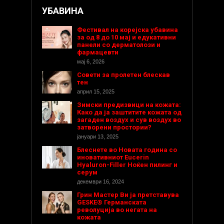
УБАВИНА
Фестивал на корејска убавина
за од 8 до 10 мај и едукативни
панели со дерматолози и
фармацевти
мај 6, 2026
Совети за пролетен блескав
тен
април 15, 2025
Зимски предизвици на кожата:
Како да ја заштитите кожата од
загаден воздух и сув воздух во
затворени простории?
јануари 13, 2025
Блеснете во Новата година со
иновативниот Eucerin
Hyaluron-Filler Ноќен пилинг и
серум
декември 16, 2024
Грин Мастер Ви ја претставува
GESKE® Германската
револуција во негата на
кожата