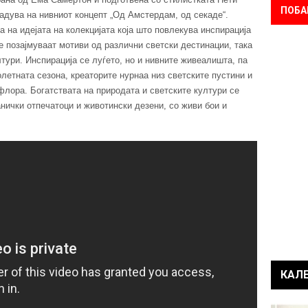
ПОБА
адува на нивниот концепт „Од Амстердам, од секаде“.
 на идејата на колекцијата која што повлекува инспирација
те позајмуваат мотиви од различни светски дестинации, така
тури. Инспирација се луѓето, но и нивните живеалишта, па
летната сезона, креаторите нурнаа низ светските пустини и
лора. Богатствата на природата и светските култури се
анички отпечатоци и животински дезени, со живи бои и
КАЛ