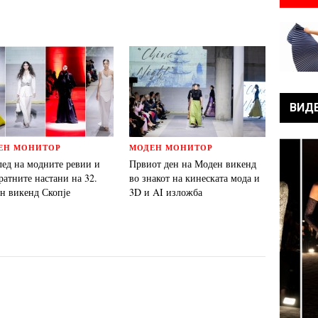
ВИД
ЕН МОНИТОР
МОДЕН МОНИТОР
лед на модните ревии и
Првиот ден на Моден викенд
ратните настани на 32.
во знакот на кинеската мода и
н викенд Скопје
3D и AI изложба