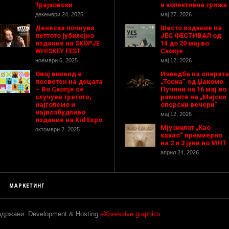
Трајковски
и колективна грижа
декември 24, 2025
мај 27, 2026
Денеска почнува
Шесто издание на
петтото јубилејно
ЈЕС ФЕСТИВАЛ од
издание на SKOPJE
14 до 20 мај во
WHISKEY FEST
Скопје
ноември 6, 2025
мај 12, 2026
Овој викенд е
Изведба на операта
посветен на децата
„Тоска“ од Џакомо
– Во Скопје се
Пучини на 16 мај во
случува третото,
рамките на „Мајски
најголемо и
оперски вечери“
највозбудливо
мај 12, 2026
издание на Kid Expo
Мјузиклот „Као
октомври 2, 2025
какао“ премиерно
на 2 и 3 јуни во МНТ
април 24, 2026
МАРКЕТИНГ
задржани. Development & Hosting
eXpressive graphics