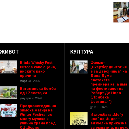
ЖИВОТ
КУЛТУРА
Bitola Whisky Fest:
Филмот
Битола како сцена,
„Скејтбордингот не
вискито како
е за девојчиња“ на
причина
Дина Дума
светската
март 31, 2026
премиера ќе ја има
Витаминска бомба
на фестивалот на
од 17 состојки
Роберт Де Ниро
(„Трибека
јануари 9, 2026
фестивал“)
Предновогодишнa
јуни 1, 2026
зимска магија на
Winter Festival со
Изложбата „Меѓу
многу музика и
нас“ на Индог –
улична храна пред
визуелна приказна
СЦ „Борис
за емпатија, надеж