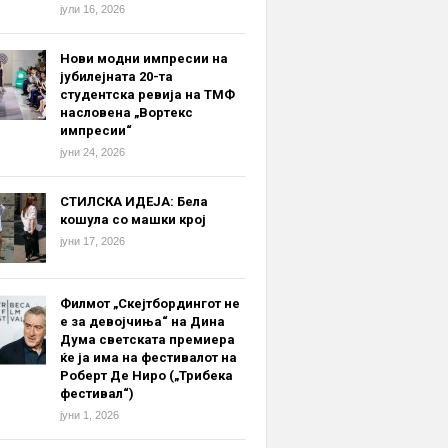
јули 16, 2026
Нови модни импресии на
јубилејната 20-та
студентска ревија на ТМФ
насловена „Вортекс
импресии“
јуни 24, 2026
СТИЛСКА ИДЕЈА: Бела
кошула со машки крој
јуни 17, 2026
Филмот „Скејтбордингот не
е за девојчиња“ на Дина
Дума светската премиера
ќе ја има на фестивалот на
Роберт Де Ниро („Трибека
фестивал“)
јуни 1, 2026