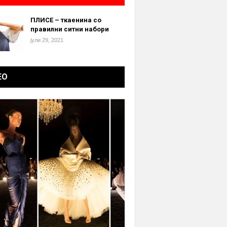
ПЛИСЕ – ткаенина со
правилни ситни набори
јули 29, 2021
ЕО