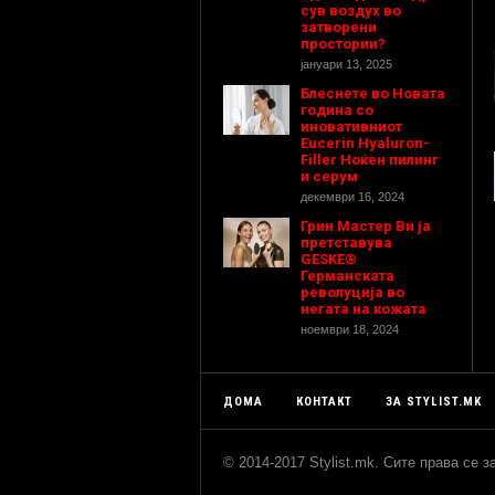
сув воздух во
затворени
простории?
јануари 13, 2025
Блеснете во Новата
година со
иновативниот
Eucerin Hyaluron-
Filler Ноќен пилинг
и серум
декември 16, 2024
Грин Мастер Ви ја
претставува
GESKE®
Германската
револуција во
негата на кожата
ноември 18, 2024
ДОМА
КОНТАКТ
ЗА STYLIST.MK
© 2014-2017 Stylist.mk. Сите права се 