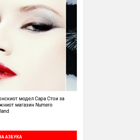
нскиот модел Сара Стои за
жниот магазин Numero
land
А АЗБУКА