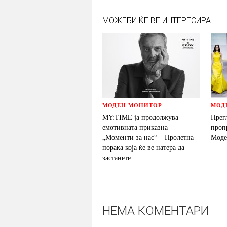
МОЖЕБИ ЌЕ ВЕ ИНТЕРЕСИРА
МОДЕН МОНИТОР
МОД
MY:TIME ја продолжува
Прег
емотивната приказна
проп
„Моменти за нас“ – Пролетна
Моде
порака која ќе ве натера да
застанете
НЕМА КОМЕНТАРИ