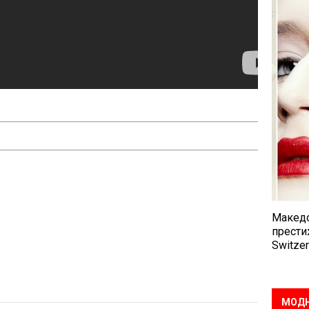
Македо
прести
Switzer
МОДН