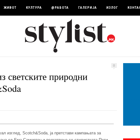
ЖИВОТ
КУЛТУРА
@РАБОТА
ГАЛЕРИЈА
ИЗЛОГ
КОНТА
0
з светските природни
&Soda
уал изглед, Scotch&Soda, ја претстави кампањата за
ана од Ема Самертон и подготвена со стилистката Пети