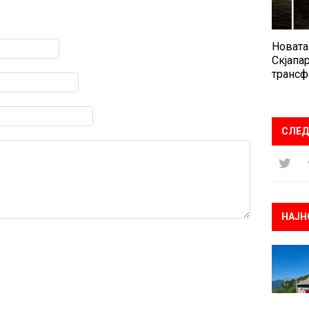
Новата
Скјапар
трансф
СЛЕД
НАЈН