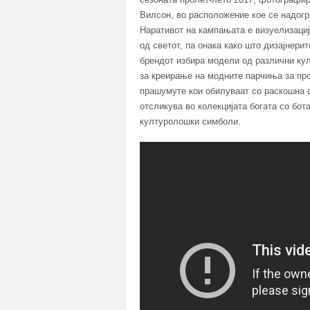
Вилсон, во расположение кое се надогр
Наративот на кампањата е визуелизација
од светот, па онака како што дизајнери
брендот избира модели од различни кул
за креирање на модните парчиња за про
прашумуте кои обилуваат со раскошна ф
отсликува во колекцијата богата со бот
културолошки симболи.