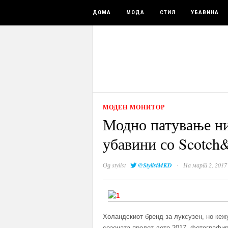
ДОМА
МОДА
СТИЛ
УБАВИНА
МОДЕН МОНИТОР
Модно патување ни
убавини со Scotch
·
Од
stylist
@StylistMKD
На март 2, 2017
Холандскиот бренд за луксузен, но кеж
сезоната пролет-лето 2017, фотографир