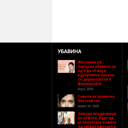
УБАВИНА
Фестивал на
корејска убавина за
од 8 до 10 мај и
едукативни панели
со дерматолози и
фармацевти
мај 6, 2026
Совети за пролетен
блескав тен
април 15, 2025
Зимски предизвици
на кожата: Како да
ја заштитите кожата
од загаден воздух и