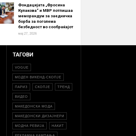
Фондацијата „Фросина
Кулакова“ и МВР потпишаа
меморандум за заедничка
борба за поголема
безбедност во сообраќајот
мај 27, 2026
ТАГОВИ
VOGUE
МОДЕН ВИКЕНД-СКОПЈЕ
ПАРИЗ
СКОПЈЕ
ТРЕНД
ВИДЕО
МАКЕДОНСКА МОДА
МАКЕДОНСКИ ДИЗАЈНЕРИ
МОДНА РЕВИЈА
НАКИТ
РЕКЛАМНА КАМПАЊА