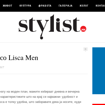
ЖИВОТ
КУЛТУРА
@РАБОТА
ГАЛЕРИЈА
ИЗЛОГ
КОНТА
0
со Lisca Men
017
ногу на моден план, мажите избираат дневна и вечерна
 карактеристиките што на крај се најважни- удобност и
sca е толку удобна, што заборавате дека ја носите, нуди