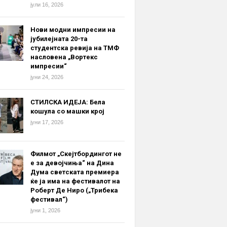
јули 16, 2026
Нови модни импресии на
јубилејната 20-та
студентска ревија на ТМФ
насловена „Вортекс
импресии“
јуни 24, 2026
СТИЛСКА ИДЕЈА: Бела
кошула со машки крој
јуни 17, 2026
Филмот „Скејтбордингот не
е за девојчиња“ на Дина
Дума светската премиера
ќе ја има на фестивалот на
Роберт Де Ниро („Трибека
фестивал“)
јуни 1, 2026