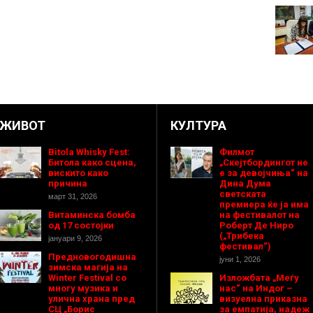
ЖИВОТ
КУЛТУРА
Bitola Whisky Fest:
Филмот
Битола како сцена,
„Скејтбордингот не
вискито како
е за девојчиња“ на
причина
Дина Дума
светската
март 31, 2026
премиера ќе ја има
Витаминска бомба
на фестивалот на
од 17 состојки
Роберт Де Ниро
(„Трибека
јануари 9, 2026
фестивал“)
Предновогодишнa
јуни 1, 2026
зимска магија на
Winter Festival со
Изложбата „Меѓу
многу музика и
нас“ на Индог –
улична храна пред
визуелна приказна
СЦ „Борис
за емпатија, надеж