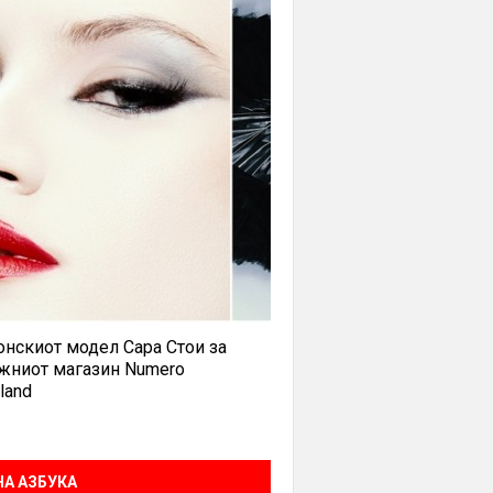
нскиот модел Сара Стои за
жниот магазин Numero
land
А АЗБУКА