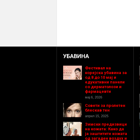
УБАВИНА
Фестивал на
корејска убавина за
од 8 до 10 мај и
едукативни панели
со дерматолози и
фармацевти
мај 6, 2026
Совети за пролетен
блескав тен
април 15, 2025
Зимски предизвици
на кожата: Како да
ја заштитите кожата
од загаден воздух и