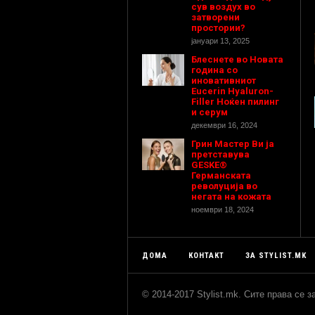
сув воздух во
затворени
простории?
јануари 13, 2025
Блеснете во Новата
година со
иновативниот
Eucerin Hyaluron-
Filler Ноќен пилинг
и серум
декември 16, 2024
Грин Мастер Ви ја
претставува
GESKE®
Германската
револуција во
негата на кожата
ноември 18, 2024
ДОМА
КОНТАКТ
ЗА STYLIST.MK
© 2014-2017 Stylist.mk. Сите права се 