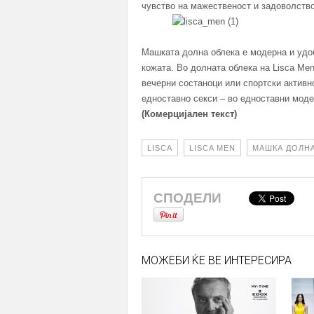
чувство на мажественост и задоволство
Машката долна облека е модерна и удоб
кожата. Во долната облека на Lisca Men
вечерни состаноци или спортски активно
едноставно секси – во едноставни модер
(Комерцијален текст)
LISCA
LISCA MEN
МАШКА ДОЛНА
СПОДЕЛИ
МОЖЕБИ ЌЕ ВЕ ИНТЕРЕСИРА