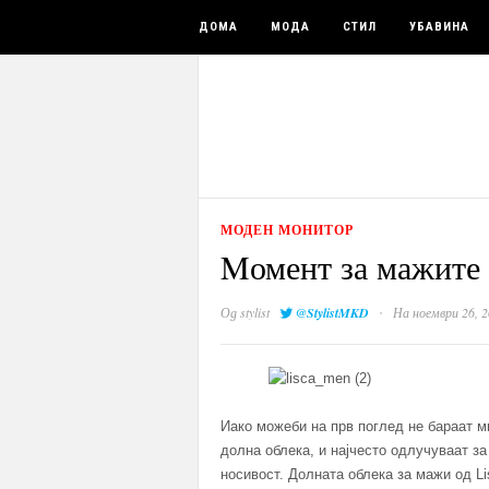
ДОМА
МОДА
СТИЛ
УБАВИНА
МОДЕН МОНИТОР
Mомент за мажите 
·
Од
stylist
@StylistMKD
На ноември 26, 2
Иако можеби на прв поглед не бараат м
долна облека, и најчесто одлучуваат за
носивост. Долната облека за мажи од Li