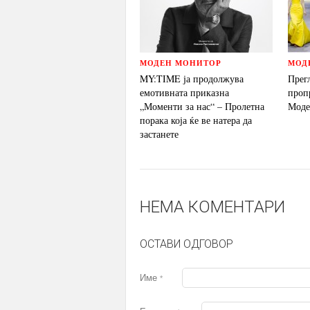
МОДЕН МОНИТОР
МОД
MY:TIME ја продолжува
Прег
емотивната приказна
проп
„Моменти за нас“ – Пролетна
Моде
порака која ќе ве натера да
застанете
НЕМА КОМЕНТАРИ
ОСТАВИ ОДГОВОР
Име
*