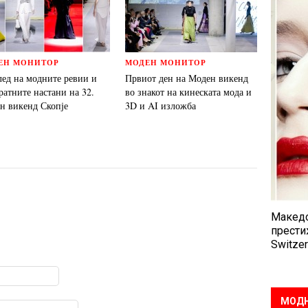
ЕН МОНИТОР
МОДЕН МОНИТОР
лед на модните ревии и
Првиот ден на Моден викенд
ратните настани на 32.
во знакот на кинеската мода и
н викенд Скопје
3D и AI изложба
Македо
прести
Switzer
МОДН