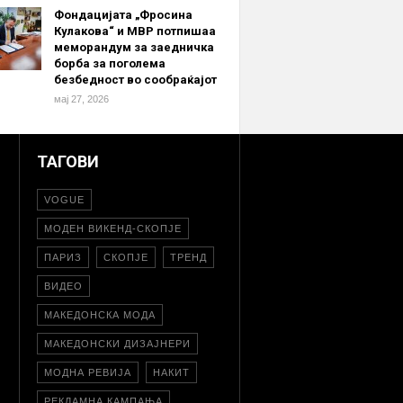
Фондацијата „Фросина
Кулакова“ и МВР потпишаа
меморандум за заедничка
борба за поголема
безбедност во сообраќајот
мај 27, 2026
ТАГОВИ
VOGUE
МОДЕН ВИКЕНД-СКОПЈЕ
ПАРИЗ
СКОПЈЕ
ТРЕНД
ВИДЕО
МАКЕДОНСКА МОДА
МАКЕДОНСКИ ДИЗАЈНЕРИ
МОДНА РЕВИЈА
НАКИТ
РЕКЛАМНА КАМПАЊА