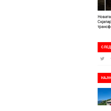
Новата
Скјапар
трансф
СЛЕД
НАЈН