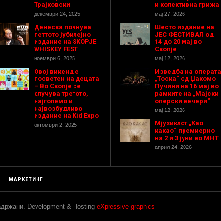
Трајковски
и колективна грижа
декември 24, 2025
мај 27, 2026
Денеска почнува
Шесто издание на
петтото јубилејно
ЈЕС ФЕСТИВАЛ од
издание на SKOPJE
14 до 20 мај во
WHISKEY FEST
Скопје
ноември 6, 2025
мај 12, 2026
Овој викенд е
Изведба на операта
посветен на децата
„Тоска“ од Џакомо
– Во Скопје се
Пучини на 16 мај во
случува третото,
рамките на „Мајски
најголемо и
оперски вечери“
највозбудливо
мај 12, 2026
издание на Kid Expo
Мјузиклот „Као
октомври 2, 2025
какао“ премиерно
на 2 и 3 јуни во МНТ
април 24, 2026
МАРКЕТИНГ
задржани. Development & Hosting
eXpressive graphics