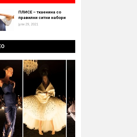
ПЛИСЕ – ткаенина со
правилни ситни набори
јули 29, 2021
ЕО