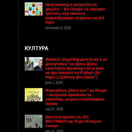
Овој викенд е посветен на
децата – Во Скопје се случува
третото, најголемо и
највозбудливо издание на Kid
Expo
октомври 2, 2025
КУЛТУРА
Филмот „Скејтбордингот не е за
девојчиња“ на Дина Дума
светската премиера ќе ја има
на фестивалот на Роберт Де
Ниро („Трибека фестивал“)
јуни 1, 2026
Изложбата „Меѓу нас“ на Индог
– визуелна приказна за
емпатија, надеж и колективна
грижа
мај 27, 2026
Шесто издание на ЈЕС
ФЕСТИВАЛ од 14 до 20 мај во
Скопје
мај 12, 2026