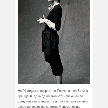
На 90-годишна возраст во Париз почина Бетина
Грацијани, една од најважните манекенки во
средината на минатиот век, која остана активна
скоро до крајот на животот. Феноменот на