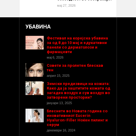
мај 27, 2026
УБАВИНА
Фестивал на корејска убавина
за од 8 до 10 мај и едукативни
панели со дерматолози и
фармацевти
мај 6, 2026
Совети за пролетен блескав
тен
април 15, 2025
Зимски предизвици на кожата:
Како да ја заштитите кожата од
загаден воздух и сув воздух во
затворени простории?
јануари 13, 2025
Блеснете во Новата година со
иновативниот Eucerin
Hyaluron-Filler Ноќен пилинг и
серум
декември 16, 2024