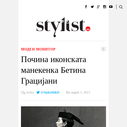
ДОМА
МОДА
СТИЛ
УБАВИНА
ЖИВОТ
КУЛТУРА
@РАБОТА
ГАЛЕРИЈА
ИЗЛОГ
КОНТАКТ
МОДЕН МОНИТОР
1
Почина иконската
манекенка Бетина
Грацијани
·
Од
stylist
@StylistMKD
На март 3, 2015