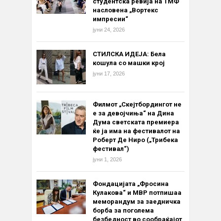
студентска ревија на ТМФ
насловена „Вортекс
импресии“
јуни 24, 2026
СТИЛСКА ИДЕЈА: Бела
кошула со машки крој
јуни 17, 2026
Филмот „Скејтбордингот не
е за девојчиња“ на Дина
Дума светската премиера
ќе ја има на фестивалот на
Роберт Де Ниро („Трибека
фестивал“)
јуни 1, 2026
Фондацијата „Фросина
Кулакова“ и МВР потпишаа
меморандум за заедничка
борба за поголема
безбедност во сообраќајот