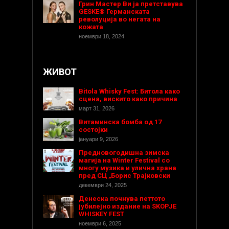
Грин Мастер Ви ја претставува
GESKE® Германската
револуција во негата на
кожата
ноември 18, 2024
ЖИВОТ
Bitola Whisky Fest: Битола како
сцена, вискито како причина
март 31, 2026
Витаминска бомба од 17
состојки
јануари 9, 2026
Предновогодишнa зимска
магија на Winter Festival со
многу музика и улична храна
пред СЦ „Борис Трајковски
декември 24, 2025
Денеска почнува петтото
јубилејно издание на SKOPJE
WHISKEY FEST
ноември 6, 2025