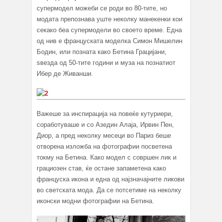
супермодел можеби се роди во 80-тите, но
модата препознава уште неколку манекенки кои
секако беа супермодели во своето време. Една
од нив е француската моделка Симон Мишелин
Бодин, или позната како Бетина Грацијани,
ѕвезда од 50-тите години и муза на познатиот
Ибер де Живанши.
Важеше за инспирација на повеќе кутуриери,
соработуваше и со Азедин Алаја, Ирвин Пен,
Диор, а пред неколку месеци во Париз беше
отворена изложба на фотографии посветена
токму на Бетина. Како модел с совршен лик и
грациозен став, ќе остане запаметена како
француска икона и една од најзначајните ликови
во светската мода. Да се потсетиме на неколку
иконски модни фотографии на Бетина.