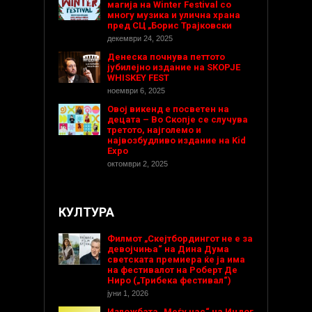
магија на Winter Festival со
многу музика и улична храна
пред СЦ „Борис Трајковски
декември 24, 2025
Денеска почнува петтото
јубилејно издание на SKOPJE
WHISKEY FEST
ноември 6, 2025
Овој викенд е посветен на
децата – Во Скопје се случува
третото, најголемо и
највозбудливо издание на Kid
Expo
октомври 2, 2025
КУЛТУРА
Филмот „Скејтбордингот не е за
девојчиња“ на Дина Дума
светската премиера ќе ја има
на фестивалот на Роберт Де
Ниро („Трибека фестивал“)
јуни 1, 2026
Изложбата „Меѓу нас“ на Индог