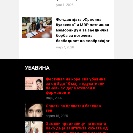
јуни 1, 2026
Фондацијата „Фросина
Кулакова“ и МВР потпишаа
меморандум за заедничка
борба за поголема
безбедност во сообраќајот
мај 27, 2026
УБАВИНА
Фестивал на корејска убавина
за од 8 до 10 мај и едукативни
панели со дерматолози и
фармацевти
мај 6, 2026
Совети за пролетен блескав
тен
април 15, 2025
Зимски предизвици на кожата:
Како да ја заштитите кожата од
загаден воздух и сув воздух во