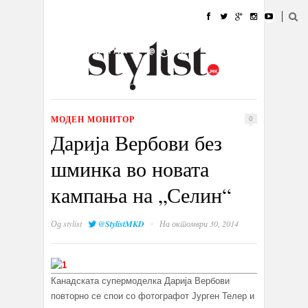
ДОМА
МОДА
СТИЛ
УБАВИНА
ЖИВОТ
КУЛТУРА
@РАБОТА
ГАЛЕРИЈА
ИЗЛОГ
КОНТАКТ
МОДЕН МОНИТОР
0
Дарија Вербови без
шминка во новата
кампања на „Селин“
·
Од
stylist
@StylistMKD
На октомври 30, 2014
Канадската супермоделка Дарија Вербови
повторно се спои со фотографот Јурген Телер и