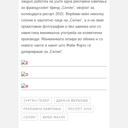
заедно работеа на уште една рекламна кампања
за францускиот бренд „Селин“, овојпат за
колекцијата ресорт 2015. Вербови веќе неколку
сезони е заштитно лице на „Селин“, а и на овие
промотивни фотографии е без шминка или со
навистина минимална употреба на козметички
производи. Манекенката позира во облека и со
новите чанти и накит што Фиби Фајло ги
дизајнираше за „Селин“.
ЈУРГЕН ТЕЛЕР
ДАРИЈА ВЕРБОВИ
РЕКЛАМНА КАМПАЊА
РЕСОРТ 2015
СЕЛИН
ФИБИ ФАЈЛО