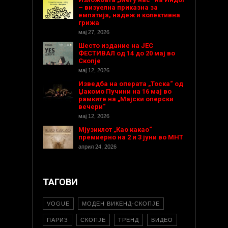
– визуелна приказна за
емпатија, надеж и колективна
грижа
мај 27, 2026
Шесто издание на ЈЕС
ФЕСТИВАЛ од 14 до 20 мај во
Скопје
мај 12, 2026
Изведба на операта „Тоска“ од
Џакомо Пучини на 16 мај во
рамките на „Мајски оперски
вечери“
мај 12, 2026
Мјузиклот „Као какао“
премиерно на 2 и 3 јуни во МНТ
април 24, 2026
ТАГОВИ
VOGUE
МОДЕН ВИКЕНД-СКОПЈЕ
ПАРИЗ
СКОПЈЕ
ТРЕНД
ВИДЕО