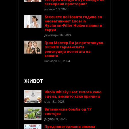
затворени простории?
јануари 13, 2025
Блеснете во Новата година со
иновативниот Eucerin
Hyaluron-Filler Ноќен пилинг и
серум
декември 16, 2024
Грин Мастер Ви ја претставува
GESKE® Германската
револуција во негата на
кожата
ноември 18, 2024
ЖИВОТ
Bitola Whisky Fest: Битола како
сцена, вискито како причина
март 31, 2026
Витаминска бомба од 17
состојки
јануари 9, 2026
Предновогодишнa зимска