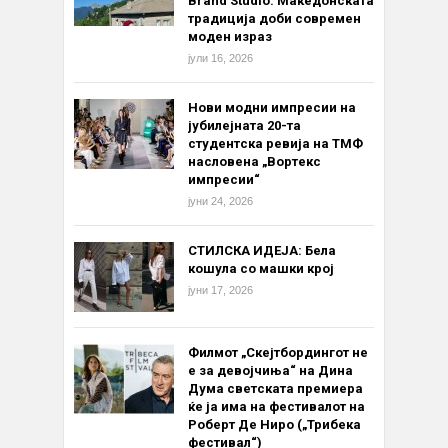
Brand Studio: Македонската
традиција доби современ
моден израз
јули 16, 2026
Нови модни импресии на
јубилејната 20-та
студентска ревија на ТМФ
насловена „Вортекс
импресии“
јуни 24, 2026
СТИЛСКА ИДЕЈА: Бела
кошула со машки крој
јуни 17, 2026
Филмот „Скејтбордингот не
е за девојчиња“ на Дина
Дума светската премиера
ќе ја има на фестивалот на
Роберт Де Ниро („Трибека
фестивал“)