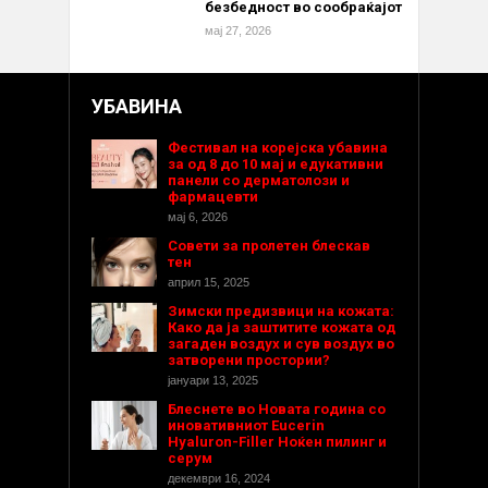
безбедност во сообраќајот
мај 27, 2026
УБАВИНА
Фестивал на корејска убавина
за од 8 до 10 мај и едукативни
панели со дерматолози и
фармацевти
мај 6, 2026
Совети за пролетен блескав
тен
април 15, 2025
Зимски предизвици на кожата:
Како да ја заштитите кожата од
загаден воздух и сув воздух во
затворени простории?
јануари 13, 2025
Блеснете во Новата година со
иновативниот Eucerin
Hyaluron-Filler Ноќен пилинг и
серум
декември 16, 2024