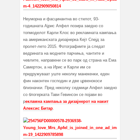
Неуморна и фасцинантна во стилот, 93-
годишната Ајрис Апфел позира заедно со
топмоделот Карли Клос во рекламната кампања
на американската дизајнерка Кејт Спејд за
пролет-лето 2015. Фотографиите ја следат
ведрината на модните парчиња, чантите и
чевлите, направени се во парк од страна на Ема
Самертон, а на Ирис и Карли им се
придружуваат уште неколку манекенки, еден
фин наконтен господин и две црвенокоси
близначки. Пред неколку седмици Апфел заедно
со блогерката Тави Гевинсон се појави во
р
екламна кампања за дизајнерот на накит
Алексис Битар
.