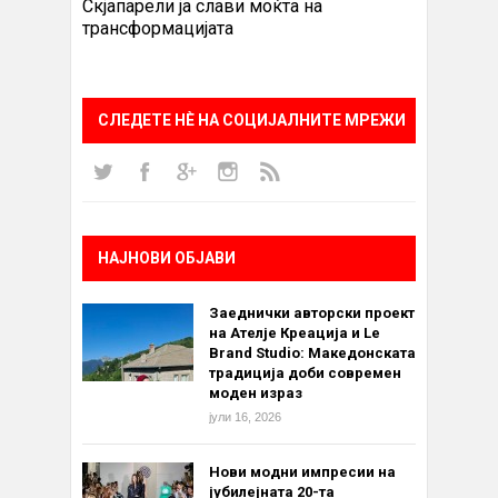
Скјапарели ја слави моќта на
трансформацијата
СЛЕДЕТЕ НÈ НА СОЦИЈАЛНИТЕ МРЕЖИ
НАЈНОВИ ОБЈАВИ
Заеднички авторски проект
на Ателје Креација и Le
Brand Studio: Македонската
традиција доби современ
моден израз
јули 16, 2026
Нови модни импресии на
јубилејната 20-та