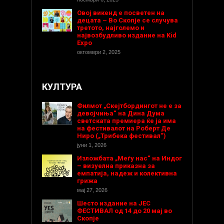
Овој викенд е посветен на
децата – Во Скопје се случува
третото, најголемо и
највозбудливо издание на Kid
Expo
октомври 2, 2025
КУЛТУРА
Филмот „Скејтбордингот не е за
девојчиња“ на Дина Дума
светската премиера ќе ја има
на фестивалот на Роберт Де
Ниро („Трибека фестивал“)
јуни 1, 2026
Изложбата „Меѓу нас“ на Индог
– визуелна приказна за
емпатија, надеж и колективна
грижа
мај 27, 2026
Шесто издание на ЈЕС
ФЕСТИВАЛ од 14 до 20 мај во
Скопје