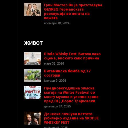
Грин Мастер Ви ја претставува
GESKE® Германската
револуција во негата на
кожата
ноември 18, 2024
ЖИВОТ
Bitola Whisky Fest: Битола како
сцена, вискито како причина
март 31, 2026
Витаминска бомба од 17
состојки
јануари 9, 2026
Предновогодишнa зимска
магија на Winter Festival со
многу музика и улична храна
пред СЦ „Борис Трајковски
декември 24, 2025
Денеска почнува петтото
јубилејно издание на SKOPJE
WHISKEY FEST
ноември 6, 2025