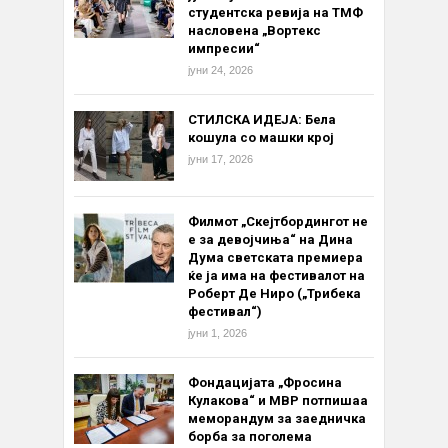
студентска ревија на ТМФ
насловена „Вортекс
импресии“
јуни 24, 2026
СТИЛСКА ИДЕЈА: Бела
кошула со машки крој
јуни 17, 2026
Филмот „Скејтбордингот не
е за девојчиња“ на Дина
Дума светската премиера
ќе ја има на фестивалот на
Роберт Де Ниро („Трибека
фестивал“)
јуни 1, 2026
Фондацијата „Фросина
Кулакова“ и МВР потпишаа
меморандум за заедничка
борба за поголема