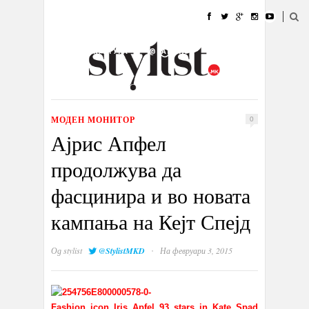
ДОМА
МОДА
СТИЛ
УБАВИНА
ЖИВОТ
КУЛТУРА
@РАБОТА
ГАЛЕРИЈА
ИЗЛОГ
КОНТАКТ
МОДЕН МОНИТОР
0
Ајрис Апфел
продолжува да
фасцинира и во новата
кампања на Кејт Спејд
·
Од
stylist
@StylistMKD
На февруари 3, 2015