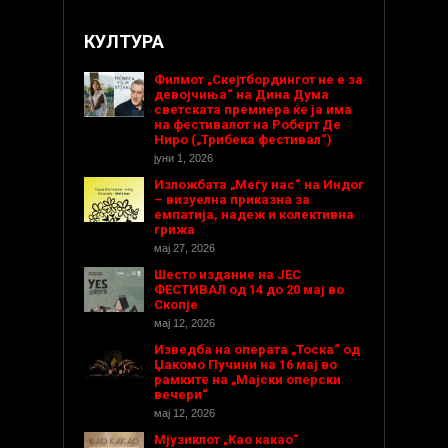
КУЛТУРА
Филмот „Скејтбордингот не е за
девојчиња“ на Дина Дума
светската премиера ќе ја има
на фестивалот на Роберт Де
Ниро („Трибека фестивал“)
јуни 1, 2026
Изложбата „Меѓу нас“ на Индог
– визуелна приказна за
емпатија, надеж и колективна
грижа
мај 27, 2026
Шесто издание на ЈЕС
ФЕСТИВАЛ од 14 до 20 мај во
Скопје
мај 12, 2026
Изведба на операта „Тоска“ од
Џакомо Пучини на 16 мај во
рамките на „Мајски оперски
вечери“
мај 12, 2026
Мјузиклот „Као какао“