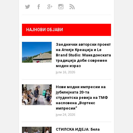
НАЈНОВИ ОБЈАВИ
Заеднички авторски проект
на Ателје Креација и Le
Brand Studio: Македонската
традиција доби современ
моден израз
јули 16, 2026
Нови модни импресии на
јубилејната 20-та
студентска ревија на ТМФ
насловена „Вортекс
импресии“
јуни 24, 2026
СТИЛСКА ИДЕЈА: Бела