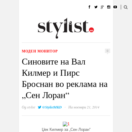
ДОМА
МОДА
СТИЛ
УБАВИНА
ЖИВОТ
КУЛТУРА
@РАБОТА
ГАЛЕРИЈА
ИЗЛОГ
КОНТАКТ
МОДЕН МОНИТОР
0
Синовите на Вал
Килмер и Пирс
Броснан во реклама на
„Сен Лоран“
·
Од
stylist
@StylistMKD
На ноември 21, 2014
Џек Килмер за „Сен Лоран“