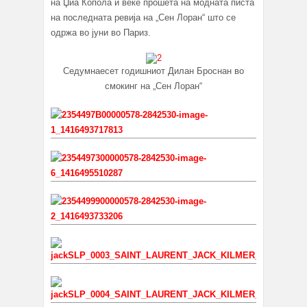
на Џиа Копола и веќе прошета на модната писта
на последната ревија на „Сен Лоран“ што се
одржа во јуни во Париз.
Седумнаесет годишниот Дилан Броснан во
смокинг на „Сен Лоран“