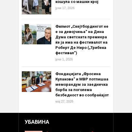
кошула со машки крој
јуни 17, 2026
Филмот „Скејтбордингот не
е за девојчиња“ на Дина
Дума светската премиера
ќе ја има на фестивалот на
Роберт Де Ниро („Трибека
фестивал“)
јуни 1, 2026
Фондацијата „Фросина
Кулакова“ и МВР потпишаа
меморандум за заедничка
борба за поголема
безбедност во сообраќајот
мај 27, 2026
УБАВИНА