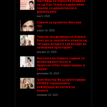
Фестивал на корејска убавина
за од 8 до 10 мај и едукативни
панели со дерматолози и
фармацевти
мај 6, 2026
Совети за пролетен блескав
тен
април 15, 2025
Зимски предизвици на кожата:
Како да ја заштитите кожата од
загаден воздух и сув воздух во
затворени простории?
јануари 13, 2025
Блеснете во Новата година со
иновативниот Eucerin
Hyaluron-Filler Ноќен пилинг и
серум
декември 16, 2024
Грин Мастер Ви ја претставува
GESKE® Германската
револуција во негата на
кожата
ноември 18, 2024