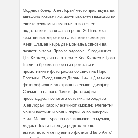
Модниот бренд „Сен Лоран“ често практикува да
ангажира познати личности наместо манекени во
своите рекламни кампањи, а во тек се
подготовките за онаа за пролет 2015 во која
креативниот директор на машките колекции
Хеди Слиман избра две момчиња синови на
познати актери. Прво го видовме 19-годишниот
Џек Килмер, син на актерите Вал Килмер и Џоан
Вајли, а брендот вчера ги претстави и
промотивните фотографии со синот на Пирс
Броснан, 17-годишниот Дилан. Џек и Дилан се
фотографирани од страна на самиот дизајнер
Слиман, а на црно-белите фотографии
преовладува познатата естетика на Хеди за
„Сен Лоран“ како класичниот смокинг, елегантни
машки костуми и модни парчиња во рокерски
стил. Малиот Броснан се занимава со музика,
додека Џек ги наследи родителите во
актерството и се појави во филмот „Пало Алто“