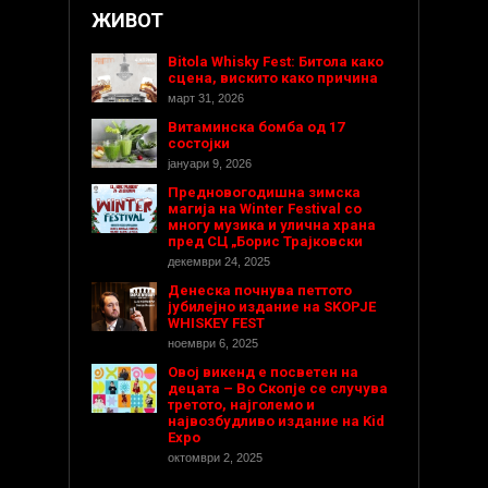
ЖИВОТ
Bitola Whisky Fest: Битола како
сцена, вискито како причина
март 31, 2026
Витаминска бомба од 17
состојки
јануари 9, 2026
Предновогодишнa зимска
магија на Winter Festival со
многу музика и улична храна
пред СЦ „Борис Трајковски
декември 24, 2025
Денеска почнува петтото
јубилејно издание на SKOPJE
WHISKEY FEST
ноември 6, 2025
Овој викенд е посветен на
децата – Во Скопје се случува
третото, најголемо и
највозбудливо издание на Kid
Expo
октомври 2, 2025