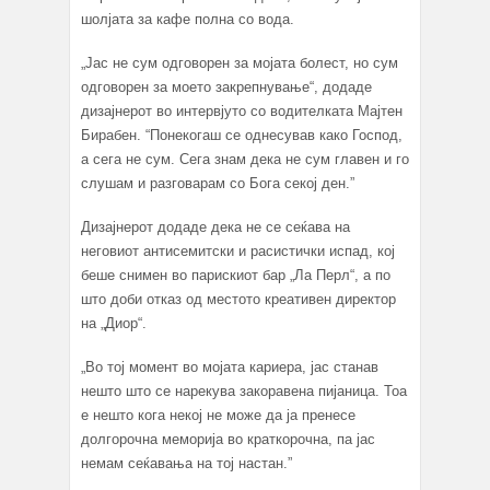
шолјата за кафе полна со вода.
„Јас не сум одговорен за мојата болест, но сум
одговорен за моето закрепнување“, додаде
дизајнерот во интервјуто со водителката Мајтен
Бирабен. “Понекогаш се однесував како Господ,
а сега не сум. Сега знам дека не сум главен и го
слушам и разговарам со Бога секој ден.”
Дизајнерот додаде дека не се сеќава на
неговиот антисемитски и расистички испад, кој
беше снимен во парискиот бар „Ла Перл“, а по
што доби отказ од местото креативен директор
на „Диор“.
„Во тој момент во мојата кариера, јас станав
нешто што се нарекува закоравена пијаница. Тоа
е нешто кога некој не може да ја пренесе
долгорочна меморија во краткорочна, па јас
немам сеќавања на тој настан.”