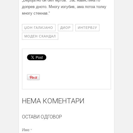
„Веројатно би бил мртов. Јас навистина го
допрев дното. Многу изгубив, ама потоа толку
многу стекнав.“
ЏОН ГАЛИЈАНО
ДИОР
ИНТЕРВЈУ
МОДЕН СКАНДАЛ
НЕМА КОМЕНТАРИ
ОСТАВИ ОДГОВОР
Име
*