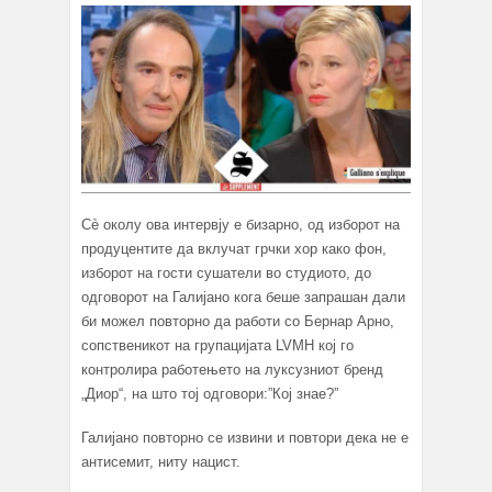
Сè околу ова интервју е бизарно, од изборот на
продуцентите да вклучат грчки хор како фон,
изборот на гости сушатели во студиото, до
одговорот на Галијано кога беше запрашан дали
би можел повторно да работи со Бернар Арно,
сопственикот на групацијата LVMH кој го
контролира работењето на луксузниот бренд
„Диор“, на што тој одговори:”Кој знае?”
Галијано повторно се извини и повтори дека не е
антисемит, ниту нацист.