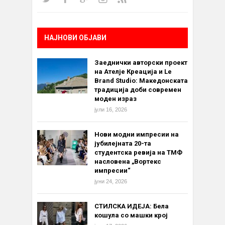
НАЈНОВИ ОБЈАВИ
Заеднички авторски проект
на Ателје Креација и Le
Brand Studio: Македонската
традиција доби современ
моден израз
јули 16, 2026
Нови модни импресии на
јубилејната 20-та
студентска ревија на ТМФ
насловена „Вортекс
импресии“
јуни 24, 2026
СТИЛСКА ИДЕЈА: Бела
кошула со машки крој