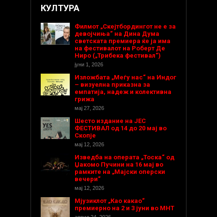
КУЛТУРА
Филмот „Скејтбордингот не е за
девојчиња“ на Дина Дума
светската премиера ќе ја има
на фестивалот на Роберт Де
Ниро („Трибека фестивал“)
јуни 1, 2026
Изложбата „Меѓу нас“ на Индог
– визуелна приказна за
емпатија, надеж и колективна
грижа
мај 27, 2026
Шесто издание на ЈЕС
ФЕСТИВАЛ од 14 до 20 мај во
Скопје
мај 12, 2026
Изведба на операта „Тоска“ од
Џакомо Пучини на 16 мај во
рамките на „Мајски оперски
вечери“
мај 12, 2026
Мјузиклот „Као какао“
премиерно на 2 и 3 јуни во МНТ
април 24, 2026