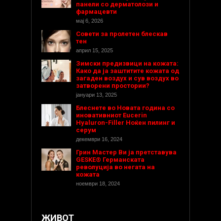
панели со дерматолози и
фармацевти
мај 6, 2026
Совети за пролетен блескав
тен
април 15, 2025
Зимски предизвици на кожата:
Како да ја заштитите кожата од
загаден воздух и сув воздух во
затворени простории?
јануари 13, 2025
Блеснете во Новата година со
иновативниот Eucerin
Hyaluron-Filler Ноќен пилинг и
серум
декември 16, 2024
Грин Мастер Ви ја претставува
GESKE® Германската
револуција во негата на
кожата
ноември 18, 2024
ЖИВОТ