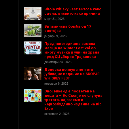
Bitola Whisky Fest: Битола како
сцена, вискито како причина
март 31, 2026
Витаминска бомба од 17
состојки
јануари 9, 2026
Предновогодишнa зимска
магија на Winter Festival со
многу музика и улична храна
пред СЦ „Борис Трајковски
декември 24, 2025
Денеска почнува петтото
јубилејно издание на SKOPJE
WHISKEY FEST
ноември 6, 2025
Овој викенд е посветен на
децата – Во Скопје се случува
третото, најголемо и
највозбудливо издание на Kid
Expo
октомври 2, 2025