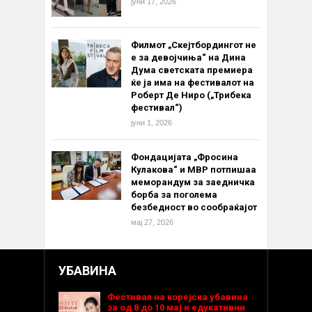
јуни 17, 2026
Филмот „Скејтбордингот не
е за девојчиња“ на Дина
Дума светската премиера
ќе ја има на фестивалот на
Роберт Де Ниро („Трибека
фестивал“)
јуни 1, 2026
Фондацијата „Фросина
Кулакова“ и МВР потпишаа
меморандум за заедничка
борба за поголема
безбедност во сообраќајот
мај 27, 2026
УБАВИНА
Фестивал на корејска убавина
за од 8 до 10 мај и едукативни