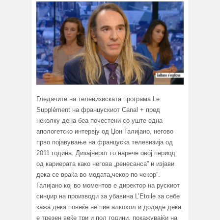
Гледачите на телевизиската програма Le
Supplément на францускиот Canal + пред
неколку дена беа почестени со уште една
апологетско интервју од Џон Галијано, негово
прво појавување на француска телевизија од
2011 година. Дизајнерот го нарече овој период
од кариерата како негова „ренесанса” и изјави
дека се враќа во модата„чекор по чекор”.
Галијано кој во моментов е директор на рускиот
синџир на производи за убавина L’Etoile за себе
кажа дека повеќе не пие алкохол и додаде дека
е трезен веќе три и пол години, покажувајќи на