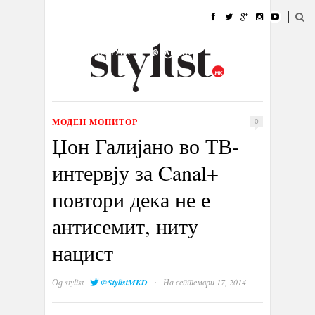
ДОМА
МОДА
СТИЛ
УБАВИНА
ЖИВОТ
КУЛТУРА
@РАБОТА
ГАЛЕРИЈА
ИЗЛОГ
КОНТАКТ
МОДЕН МОНИТОР
0
Џон Галијано во ТВ-
интервју за Canal+
повтори дека не е
антисемит, ниту
нацист
·
Од
stylist
@StylistMKD
На септември 17, 2014