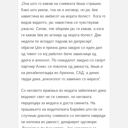
„Она што го кажав на снимката беше страшно.
Како што реков, тоа не е изговор, но јас бев
навистина во амбисот на мојата болест. Кога го
видов видеото, јас навистина се чувствував
ужасно. Сепак, тие зборови јас ги кажав, а кога
ги кажав бев во агонија од мојата болест. Две
недели по испадот паднав во депресија“,
објасни Џон и призна дека заедно со еден дел
од тимот со кој работел биле зависници од
дрога и алкохол. По скандалот заедно со својот
партнер Алекс се повлече од јавноста, беше и
на рехабилитација во Аризона, САД, а денес
тврди дека „алкохолот го заменил со верата“.
Со неговото враќање во модата забележал дека
модниот свет не се сменил, но неговата
перцепција за модата е доста сменета. На
прашањето на водителката Бирабен што ќе се
случеше доколку снимката со неговите навреди
не излезеа во јавност, дизајнерот одговори: