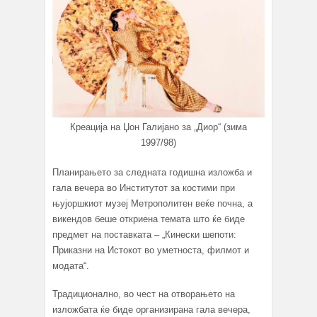
Креација на Џон Галијано за „Диор“ (зима
1997/98)
Планирањето за следната годишна изложба и
гала вечера во Институтот за костими при
њујоршкиот музеј Метрополитен веќе почна, а
викендов беше откриена темата што ќе биде
предмет на поставката – „Кинески шепоти:
Приказни на Истокот во уметноста, филмот и
модата“.
Традиционално, во чест на отворањето на
изложбата ќе биде организирана гала вечера,