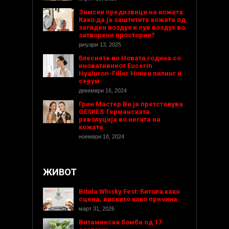
Зимски предизвици на кожата:
Како да ја заштитите кожата од
загаден воздух и сув воздух во
затворени простории?
јануари 13, 2025
Блеснете во Новата година со
иновативниот Eucerin
Hyaluron-Filler Ноќен пилинг и
серум
декември 16, 2024
Грин Мастер Ви ја претставува
GESKE® Германската
револуција во негата на
кожата
ноември 18, 2024
ЖИВОТ
Bitola Whisky Fest: Битола како
сцена, вискито како причина
март 31, 2026
Витаминска бомба од 17