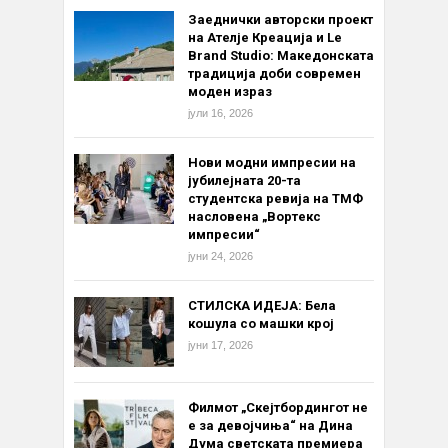
Заеднички авторски проект
на Ателје Креација и Le
Brand Studio: Македонската
традиција доби современ
моден израз
јули 16, 2026
Нови модни импресии на
јубилејната 20-та
студентска ревија на ТМФ
насловена „Вортекс
импресии“
јуни 24, 2026
СТИЛСКА ИДЕЈА: Бела
кошула со машки крој
јуни 17, 2026
Филмот „Скејтбордингот не
е за девојчиња“ на Дина
Дума светската премиера