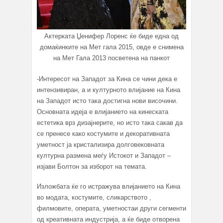
Актерката Џенифер Лоренс ќе биде една од
домаќинките на Мет гала 2015, овде е снимена
на Мет Гала 2013 посветена на панкот
-Интересот на Западот за Кина се чини дека е
интензивиран, а и културното влијание на Кина
на Западот исто така достигна нови височини.
Основната идеја е влијанието на кинеската
естетика врз дизајнерите, но исто така сакав да
се пренесе како костумите и декоративната
уметност ја кристализира долговековната
културна размена меѓу Истокот и Западот –
изјави Болтон за изборот на темата.
Изложбата ќе го истражува влијанието на Кина
во модата, костумите, сликарството ,
филмовите, операта, уметностаи други сегменти
од креативната индустрија, а ќе биде отворена