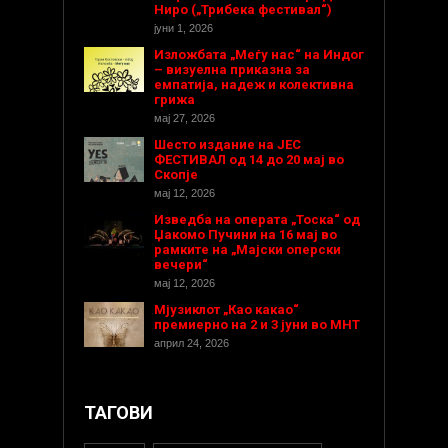
Ниро („Трибека фестивал“)
јуни 1, 2026
Изложбата „Меѓу нас“ на Индог
– визуелна приказна за
емпатија, надеж и колективна
грижа
мај 27, 2026
Шесто издание на ЈЕС
ФЕСТИВАЛ од 14 до 20 мај во
Скопје
мај 12, 2026
Изведба на операта „Тоска“ од
Џакомо Пучини на 16 мај во
рамките на „Мајски оперски
вечери“
мај 12, 2026
Мјузиклот „Као какао“
премиерно на 2 и 3 јуни во МНТ
април 24, 2026
ТАГОВИ