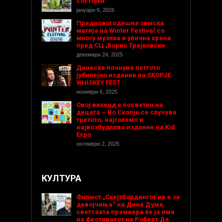
состојки
јануари 9, 2026
Предновогодишнa зимска
магија на Winter Festival со
многу музика и улична храна
пред СЦ „Борис Трајковски
декември 24, 2025
Денеска почнува петтото
јубилејно издание на SKOPJE
WHISKEY FEST
ноември 6, 2025
Овој викенд е посветен на
децата – Во Скопје се случува
третото, најголемо и
највозбудливо издание на Kid
Expo
октомври 2, 2025
КУЛТУРА
Филмот „Скејтбордингот не е за
девојчиња“ на Дина Дума
светската премиера ќе ја има
на фестивалот на Роберт Де