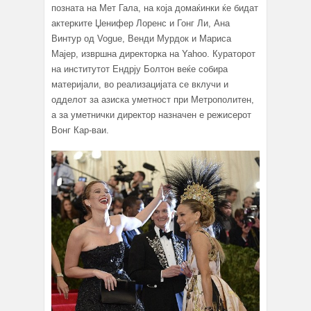
позната на Мет Гала, на која домаќинки ќе бидат
актерките Џенифер Лоренс и Гонг Ли, Ана
Винтур од Vogue, Венди Мурдок и Мариса
Мајер, извршна директорка на Yahoo. Кураторот
на институтот Ендрју Болтон веќе собира
материјали, во реализацијата се вклучи и
одделот за азиска уметност при Метрополитен,
а за уметнички директор назначен е режисерот
Вонг Кар-ваи.