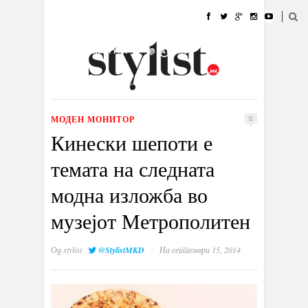
ДОМА
МОДА
СТИЛ
УБАВИНА
ЖИВОТ
КУЛТУРА
@РАБОТА
ГАЛЕРИЈА
ИЗЛОГ
КОНТАКТ
МОДЕН МОНИТОР
0
Кинески шепоти е
темата на следната
модна изложба во
музејот Метрополитен
·
Од
stylist
@StylistMKD
На септември 15, 2014