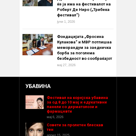
ќе ја има на фестивалот на
Роберт Де Ниро („Трибека
фестивал“)
јуни 1, 2026
Фондацијата „Фросина
Кулакова“ и МВР потпишаа
меморандум за заедничка
борба за поголема
безбедност во сообраќајот
мај 27, 2026
УБАВИНА
Фестивал на корејска убавина
за од 8 до 10 мај и едукативни
панели со дерматолози и
фармацевти
мај 6, 2026
Совети за пролетен блескав
тен
април 15, 2025