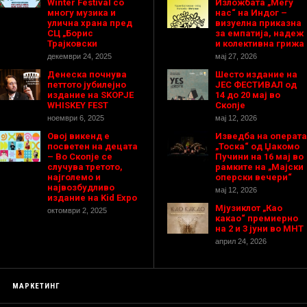
Winter Festival со
Изложбата „Меѓу
многу музика и
нас“ на Индог –
улична храна пред
визуелна приказна
СЦ „Борис
за емпатија, надеж
Трајковски
и колективна грижа
декември 24, 2025
мај 27, 2026
Денеска почнува
Шесто издание на
петтото јубилејно
ЈЕС ФЕСТИВАЛ од
издание на SKOPJE
14 до 20 мај во
WHISKEY FEST
Скопје
ноември 6, 2025
мај 12, 2026
Овој викенд е
Изведба на операта
посветен на децата
„Тоска“ од Џакомо
– Во Скопје се
Пучини на 16 мај во
случува третото,
рамките на „Мајски
најголемо и
оперски вечери“
највозбудливо
мај 12, 2026
издание на Kid Expo
Мјузиклот „Као
октомври 2, 2025
какао“ премиерно
на 2 и 3 јуни во МНТ
април 24, 2026
МАРКЕТИНГ