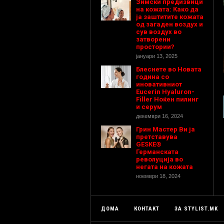
Зимски предизвици
на кожата: Како да
ја заштитите кожата
од загаден воздух и
сув воздух во
затворени
простории?
јануари 13, 2025
Блеснете во Новата
година со
иновативниот
Eucerin Hyaluron-
Filler Ноќен пилинг
и серум
декември 16, 2024
Грин Мастер Ви ја
претставува
GESKE®
Германската
револуција во
негата на кожата
ноември 18, 2024
ДОМА
КОНТАКТ
ЗА STYLIST.MK