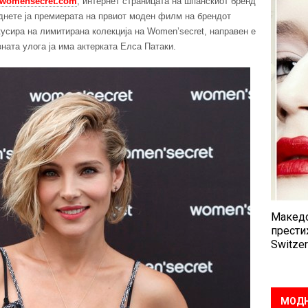
womensecret.com
, интернет страницата на шпанскиот бренд
днете ја премиерата на првиот моден филм на брендот
усира на лимитирана колекција на Women’secret, направен е
вната улога ја има актерката Елса Патаки.
Македо
прести
Switzer
МОДН