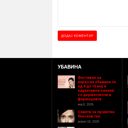
УБАВИНА
Фестивал на
корејска убавина за
од 8 до 10 мај и
едукативни панели
со дерматолози и
фармацевти
мај 6, 2026
Совети за пролетен
блескав тен
април 15, 2025