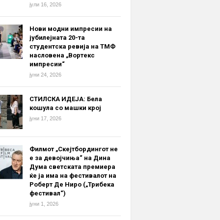
јули 16, 2026
Нови модни импресии на
јубилејната 20-та
студентска ревија на ТМФ
насловена „Вортекс
импресии“
јуни 24, 2026
СТИЛСКА ИДЕЈА: Бела
кошула со машки крој
јуни 17, 2026
Филмот „Скејтбордингот не
е за девојчиња“ на Дина
Дума светската премиера
ќе ја има на фестивалот на
Роберт Де Ниро („Трибека
фестивал“)
јуни 1, 2026