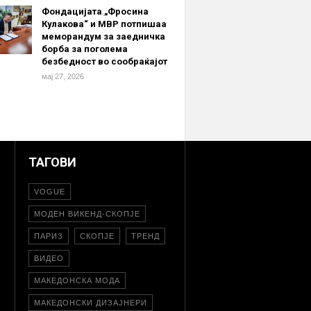
Фондацијата „Фросина
Кулакова“ и МВР потпишаа
меморандум за заедничка
борба за поголема
безбедност во сообраќајот
мај 27, 2026
ТАГОВИ
VOGUE
МОДЕН ВИКЕНД-СКОПЈЕ
ПАРИЗ
СКОПЈЕ
ТРЕНД
ВИДЕО
МАКЕДОНСКА МОДА
МАКЕДОНСКИ ДИЗАЈНЕРИ