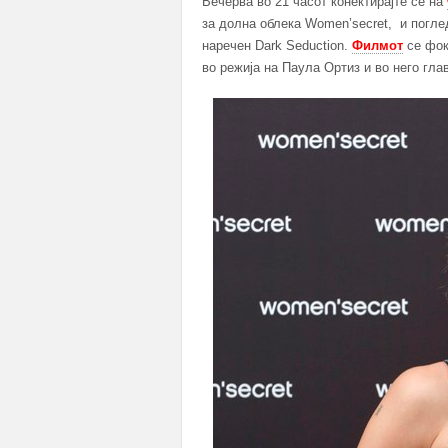
Вечерва во 21 часот конектирајте се на
за долна облека Women’secret, и погле
наречен Dark Seduction.
Филмот
се фок
во режија на Паула Ортиз и во него гла