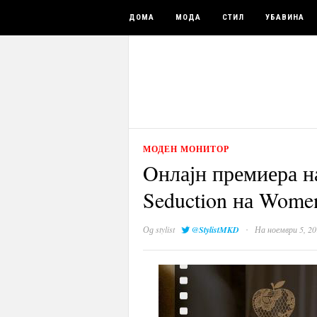
ДОМА
МОДА
СТИЛ
УБАВИНА
МОДЕН МОНИТОР
Oнлајн премиера н
Seduction на Women
·
Од
stylist
@StylistMKD
На ноември 5, 20