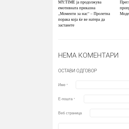
MY:TIME ја продолжува
Прег
емотивната приказна
проп
„Моменти за нас“ – Пролетна
Моде
порака која ќе ве натера да
застанете
НЕМА КОМЕНТАРИ
ОСТАВИ ОДГОВОР
Име
*
Е-пошта
*
Веб страница