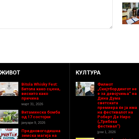
ЖИВОТ
КУЛТУРА
Bitola Whisky Fest:
Филмот
Битола како сцена,
„Скејтбордингот не
вискито како
е за девојчиња“ на
причина
Дина Дума
светската
март 31, 2026
премиера ќе ја има
Витаминска бомба
на фестивалот на
од 17 состојки
Роберт Де Ниро
(„Трибека
јануари 9, 2026
фестивал“)
Предновогодишнa
јуни 1, 2026
зимска магија на