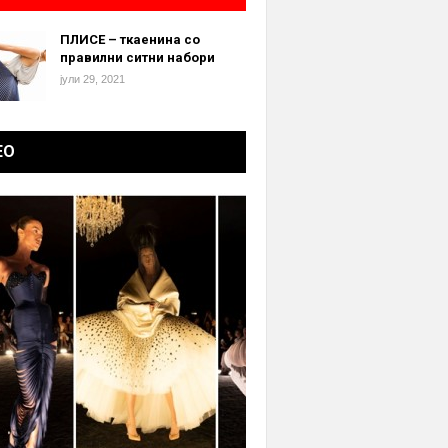
ПЛИСЕ – ткаенина со
правилни ситни набори
јули 29, 2021
ЕО