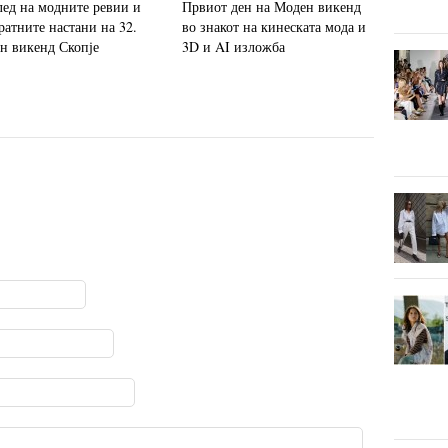
лед на модните ревии и
Првиот ден на Моден викенд
ратните настани на 32.
во знакот на кинеската мода и
н викенд Скопје
3D и AI изложба