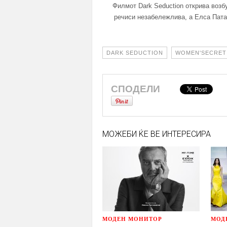
Филмот Dark Seduction открива возб
речиси незабележлива, а Елса Пата
DARK SEDUCTION
WOMEN'SECRET
СПОДЕЛИ
МОЖЕБИ ЌЕ ВЕ ИНТЕРЕСИРА
МОДЕН МОНИТОР
МОД