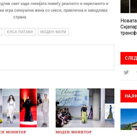
удлив свет каде линијата помеѓу реалното и нереланото е
ки игра сензуална жена со секси, привлечна и заводлива
страна
Новата
Скјапар
ЕЛСА ПАТАКИ
МОДЕН ФИЛМ
трансф
СЛЕД
НАЈН
ЕН МОНИТОР
МОДЕН МОНИТОР