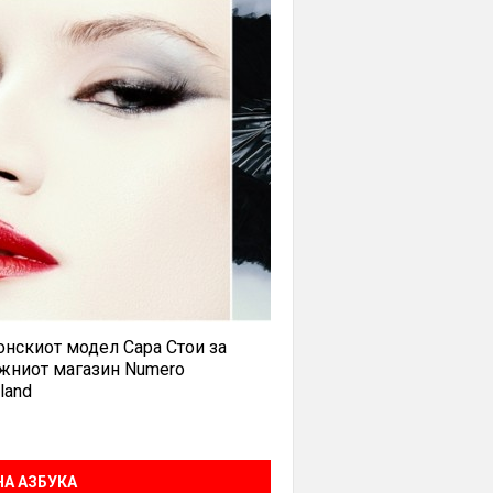
нскиот модел Сара Стои за
жниот магазин Numero
land
А АЗБУКА