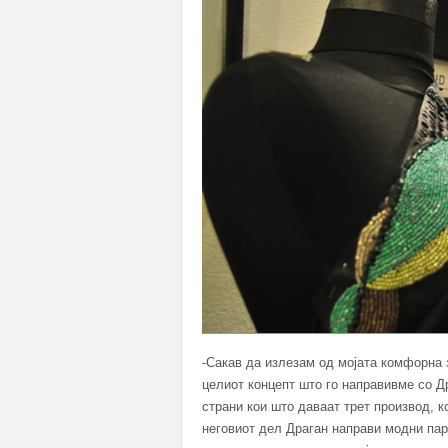
-Сакав да излезам од мојата комфорна з
целиот концепт што го направивме со Др
страни кои што даваат трет производ, к
неговиот дел Драган направи модни пар