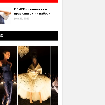
ПЛИСЕ – ткаенина со
правилни ситни набори
јули 29, 2021
ЕО