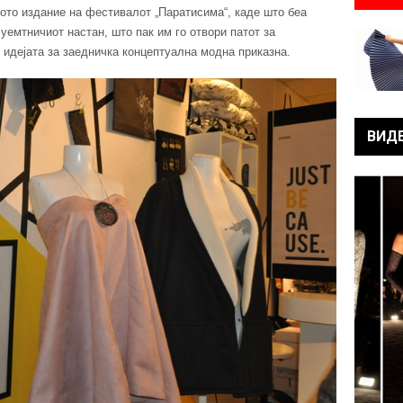
кото издание на фестивалот „Паратисима“, каде што беа
уемтничиот настан, што пак им го отвори патот за
 идејата за заедничка концептуална модна приказна.
ВИД