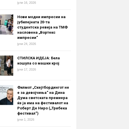
јули 16, 2026
Нови модни импресии на
јубилејната 20-та
студентска ревија на ТМФ
насловена „Вортекс
импресии“
јуни 24, 2026
СТИЛСКА ИДЕЈА: Бела
кошула со машки крој
јуни 17, 2026
Филмот „Скејтбордингот не
е за девојчиња“ на Дина
Дума светската премиера
ќе ја има на фестивалот на
Роберт Де Ниро („Трибека
фестивал“)
јуни 1, 2026