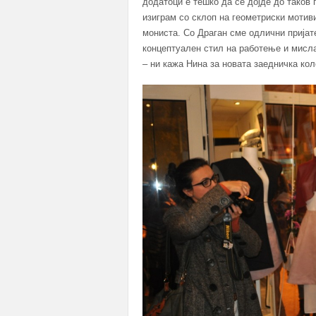
додатоци е тешко да се дојде до таков 
изиграм со склоп на геометриски мотиви
мониста. Со Драган сме одлични пријате
концептуален стил на работење и мисла
– ни кажа Нина за новата заедничка кол