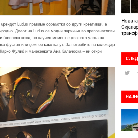
Новата
 брендот Ludus правиме соработки со други креативци, а
Скјапар
риродно. Делот на Ludus се модни парчиња во препознатливи
трансф
 и ѓаволска кожа, но клучен момент е двојната улога на
ако фустан или џемпер како капут. За потребите на колекција
Жарко Жулиќ и манекенката Ана Калачоска – ни откри
СЛЕД
НАЈН