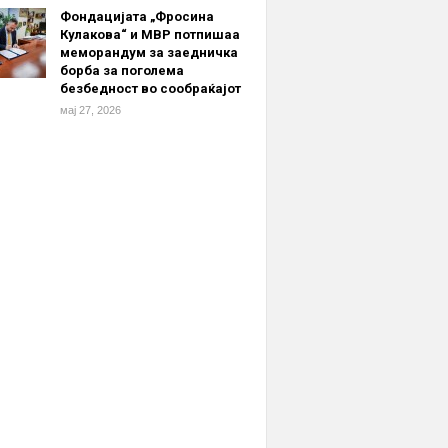
Фондацијата „Фросина
Кулакова“ и МВР потпишаа
меморандум за заедничка
борба за поголема
безбедност во сообраќајот
мај 27, 2026