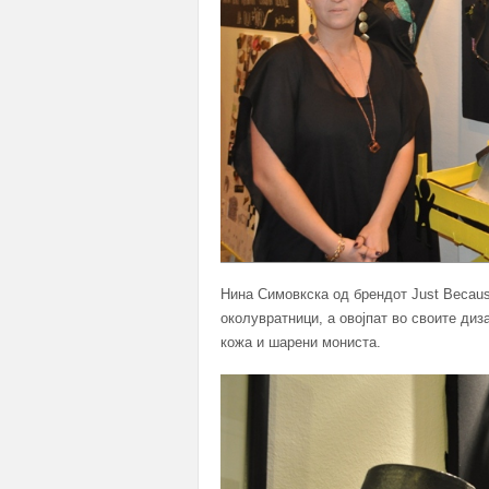
Нина Симовкска од брендот Just Becaus
околувратници, а овојпат во своите диз
кожа и шарени мониста.