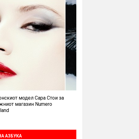
нскиот модел Сара Стои за
жниот магазин Numero
land
А АЗБУКА