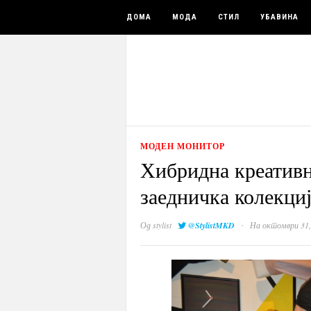
ДОМА
МОДА
СТИЛ
УБАВИНА
МОДЕН МОНИТОР
Хибридна креативн
заедничка колекциј
·
Од
stylist
@StylistMKD
На октомври 31,