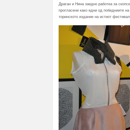
Драган и Нина заедно работеа за скопс
прогласени како едни од победниите на 
торинското издание на истиот фестивал