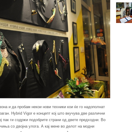
она и да пробам некои нови техники кои ќе го надополнат
аган. Hybrid Vigor е концепт кој што вкучува две различни
ој пак ги содржи подобрите страни од двете предходни. Во
чиња со двојна улога. А кај мене во делот на модни