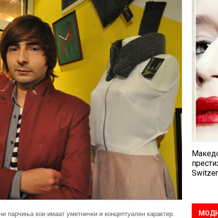
Македо
прести
Switzer
МОДН
и парчиња кои имаат уметнички и концептуален карактер.