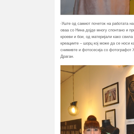
-Уште од самиот почеток на работата на
оваа со Нина дојде многу спонтано и п
кроеви и бои, од материјали како свила
креациите – шорц кој може да се носи к
снимивте и фотосесија со фотографот 
Драган.