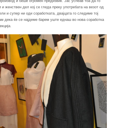
производ и беше огромен предизвик. Јас успеав тоа да го
 и женствен дел кој се гледа преку употребата на везот од
ли и супер ни оди соработката, двајцата го следиме тој
м дека ќе се најдеме барем уште еднаш во нова соработка
екција.