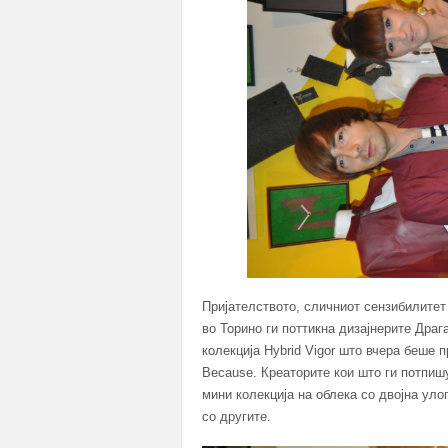
Пријателството, сличниот сензибилитет
во Торино ги поттикна дизајнерите Дра
колекција Hybrid Vigor што вчера беше 
Because. Креаторите кои што ги потпиш
мини колекција на облека со двојна уло
со другите.