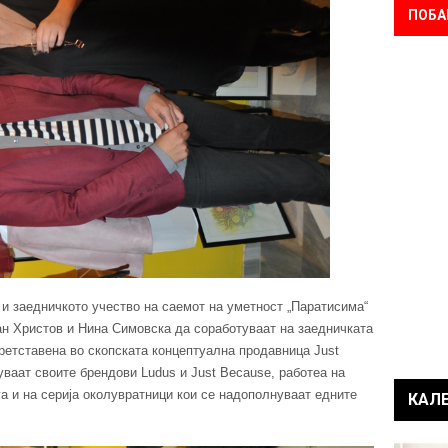
ПОБА
 и заедничкото учество на саемот на уметност „Паратисима“
ган Христов и Нина Симовска да соработуваат на заедничката
претставена во скопската концептуална продавница Just
уваат своите брендови Ludus и Just Because, работеа на
га и на серија околувратници кои се надополнуваат едните
КАЛ