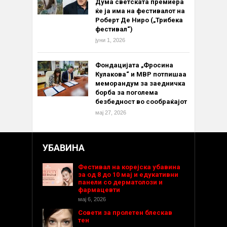
Дума светската премиера
ќе ја има на фестивалот на
Роберт Де Ниро („Трибека
фестивал“)
јуни 1, 2026
Фондацијата „Фросина
Кулакова“ и МВР потпишаа
меморандум за заедничка
борба за поголема
безбедност во сообраќајот
мај 27, 2026
УБАВИНА
Фестивал на корејска убавина
за од 8 до 10 мај и едукативни
панели со дерматолози и
фармацевти
мај 6, 2026
Совети за пролетен блескав
тен