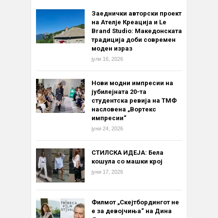
Заеднички авторски проект
на Ателје Креација и Le
Brand Studio: Македонската
традиција доби современ
моден израз
јули 16, 2026
Нови модни импресии на
јубилејната 20-та
студентска ревија на ТМФ
насловена „Вортекс
импресии“
јуни 24, 2026
СТИЛСКА ИДЕЈА: Бела
кошула со машки крој
јуни 17, 2026
Филмот „Скејтбордингот не
е за девојчиња“ на Дина