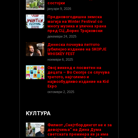
состојки
јануари 9, 2026
Предновогодишнa зимска
магија на Winter Festival со
многу музика и улична храна
пред СЦ „Борис Трајковски
декември 24, 2025
Денеска почнува петтото
јубилејно издание на SKOPJE
WHISKEY FEST
ноември 6, 2025
Овој викенд е посветен на
децата – Во Скопје се случува
третото, најголемо и
највозбудливо издание на Kid
Expo
октомври 2, 2025
КУЛТУРА
Филмот „Скејтбордингот не е за
девојчиња“ на Дина Дума
светската премиера ќе ја има