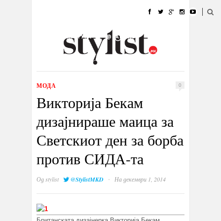
ДОМА
МОДА
СТИЛ
УБАВИНА
ЖИВОТ
КУЛТУРА
@РАБОТА
ГАЛЕРИЈА
ИЗЛОГ
КОНТАКТ
МОДА
0
Викторија Бекам
дизајнираше маица за
Светскиот ден за борба
против СИДА-та
·
Од
stylist
@StylistMKD
На декември 1, 2014
Британската дизајнерка Викторија Бекам