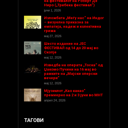
на фестивалот на Роберт Де
Ниро („Трибека фестивал“)
јуни 1, 2026
Изложбата „Меѓу нас“ на Индог
– визуелна приказна за
емпатија, надеж и колективна
грижа
мај 27, 2026
Шесто издание на ЈЕС
ФЕСТИВАЛ од 14 до 20 мај во
Скопје
мај 12, 2026
Изведба на операта „Тоска“ од
Џакомо Пучини на 16 мај во
рамките на „Мајски оперски
вечери“
мај 12, 2026
Мјузиклот „Као какао“
премиерно на 2 и 3 јуни во МНТ
април 24, 2026
ТАГОВИ