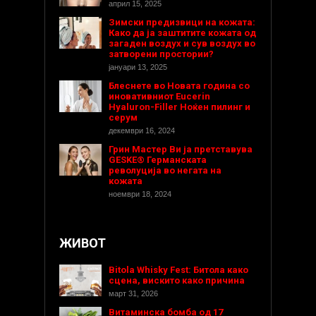
април 15, 2025
Зимски предизвици на кожата:
Како да ја заштитите кожата од
загаден воздух и сув воздух во
затворени простории?
јануари 13, 2025
Блеснете во Новата година со
иновативниот Eucerin
Hyaluron-Filler Ноќен пилинг и
серум
декември 16, 2024
Грин Мастер Ви ја претставува
GESKE® Германската
револуција во негата на
кожата
ноември 18, 2024
ЖИВОТ
Bitola Whisky Fest: Битола како
сцена, вискито како причина
март 31, 2026
Витаминска бомба од 17