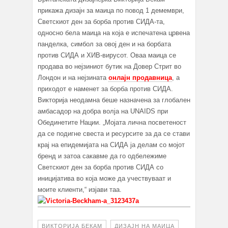
прикажа дизајн за маица по повод 1 демември,
Светскиот ден за борба против СИДА-та,
односно бела маица на која е испечатена црвена
панделка, симбол за овој ден и на борбата
против СИДА и ХИВ-вирусот. Оваа маица се
продава во нејзиниот бутик на Довер Стрит во
Лондон и на нејзината
онлајн продавница
, а
приходот е наменет за борба против СИДА.
Викторија неодамна беше назначена за глобален
амбасадор на добра волја на UNAIDS при
Обединетите Нации. „Мојата лична посветеност
да се подигне свеста и ресурсите за да се стави
крај на епидемијата на СИДА ја делам со мојот
бренд и затоа сакавме да го одбележиме
Светскиот ден за борба против СИДА со
иницијатива во која може да учествуваат и
моите клиенти,“ изјави таа.
ВИКТОРИЈА БЕКАМ
ДИЗАЈН НА МАИЦА