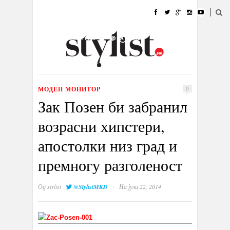
ДОМА
МОДА
СТИЛ
УБАВИНА
ЖИВОТ
КУЛТУРА
@РАБОТА
ГАЛЕРИЈА
ИЗЛОГ
КОНТАКТ
МОДЕН МОНИТОР
0
Зак Позен би забранил
возрасни хипстери,
апостолки низ град и
премногу разголеност
·
Од
stylist
@StylistMKD
На јули 22, 2014