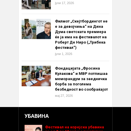
јуни 17, 2026
Филмот „Скејтбордингот не
е за девојчиња“ на Дина
Дума светската премиера
ќе ја има на фестивалот на
Роберт Де Ниро („Трибека
фестивал“)
јуни 1, 2026
Фондацијата „Фросина
Кулакова“ и МВР потпишаа
меморандум за заедничка
борба за поголема
безбедност во сообраќајот
мај 27, 2026
УБАВИНА
Фестивал на корејска убавина