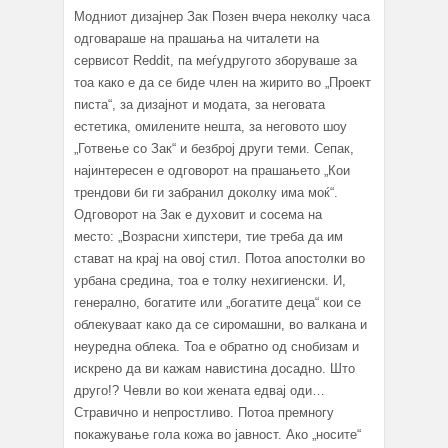
Модниот дизајнер Зак Позен вчера неколку часа
одговараше на прашања на читалети на
сервисот Reddit, па меѓудругото зборуваше за
тоа како е да се биде член на жирито во „Проект
писта“, за дизајнот и модата, за неговата
естетика, омилените нешта, за неговото шоу
„Готвење со Зак“ и безброј други теми. Сепак,
најинтересен е одговорот на прашањето „Кои
трендови би ги забранил доколку има моќ“.
Одговорот на Зак е духовит и сосема на
место: „Возрасни хипстери, тие треба да им
стават на крај на овој стил. Потоа апостолки во
урбана средина, тоа е толку нехигиенски. И,
генерално, богатите или „богатите деца“ кои се
облекуваат како да се сиромашни, во валкана и
неуредна облека. Тоа е обратно од снобизам и
искрено да ви кажам навистина досадно. Што
друго!? Чевли во кои жената едвај оди…
Стравично и непростливо. Потоа премногу
покажување гола кожа во јавност. Ако „носите“