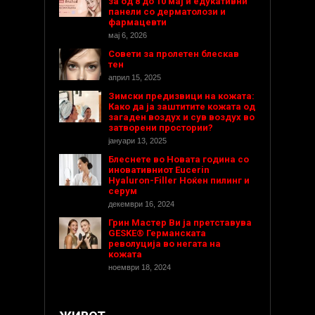
за од 8 до 10 мај и едукативни
панели со дерматолози и
фармацевти
мај 6, 2026
Совети за пролетен блескав
тен
април 15, 2025
Зимски предизвици на кожата:
Како да ја заштитите кожата од
загаден воздух и сув воздух во
затворени простории?
јануари 13, 2025
Блеснете во Новата година со
иновативниот Eucerin
Hyaluron-Filler Ноќен пилинг и
серум
декември 16, 2024
Грин Мастер Ви ја претставува
GESKE® Германската
револуција во негата на
кожата
ноември 18, 2024