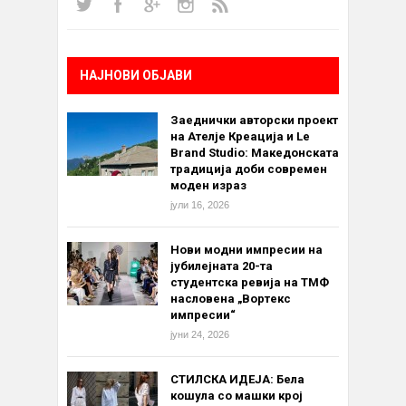
НАЈНОВИ ОБЈАВИ
Заеднички авторски проект
на Ателје Креација и Le
Brand Studio: Македонската
традиција доби современ
моден израз
јули 16, 2026
Нови модни импресии на
јубилејната 20-та
студентска ревија на ТМФ
насловена „Вортекс
импресии“
јуни 24, 2026
СТИЛСКА ИДЕЈА: Бела
кошула со машки крој