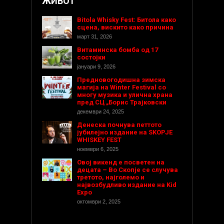
ЖИВОТ
Bitola Whisky Fest: Битола како
сцена, вискито како причина
март 31, 2026
Витаминска бомба од 17
состојки
јануари 9, 2026
Предновогодишнa зимска
магија на Winter Festival со
многу музика и улична храна
пред СЦ „Борис Трајковски
декември 24, 2025
Денеска почнува петтото
јубилејно издание на SKOPJE
WHISKEY FEST
ноември 6, 2025
Овој викенд е посветен на
децата – Во Скопје се случува
третото, најголемо и
највозбудливо издание на Kid
Expo
октомври 2, 2025