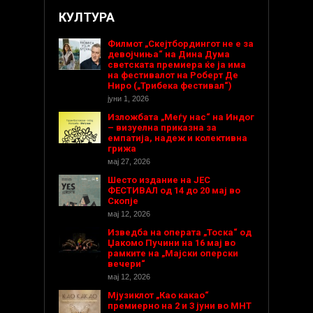
КУЛТУРА
Филмот „Скејтбордингот не е за
девојчиња“ на Дина Дума
светската премиера ќе ја има
на фестивалот на Роберт Де
Ниро („Трибека фестивал“)
јуни 1, 2026
Изложбата „Меѓу нас“ на Индог
– визуелна приказна за
емпатија, надеж и колективна
грижа
мај 27, 2026
Шесто издание на ЈЕС
ФЕСТИВАЛ од 14 до 20 мај во
Скопје
мај 12, 2026
Изведба на операта „Тоска“ од
Џакомо Пучини на 16 мај во
рамките на „Мајски оперски
вечери“
мај 12, 2026
Мјузиклот „Као какао“
премиерно на 2 и 3 јуни во МНТ