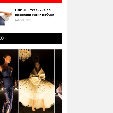
ПЛИСЕ – ткаенина со
правилни ситни набори
јули 29, 2021
ЕО