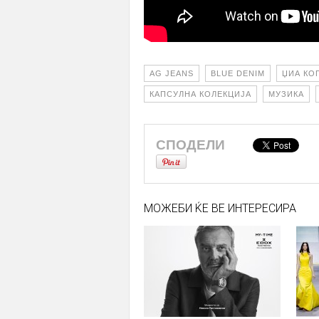
AG JEANS
BLUE DENIM
ЏИА КО
КАПСУЛНА КОЛЕКЦИЈА
МУЗИКА
СПОДЕЛИ
МОЖЕБИ ЌЕ ВЕ ИНТЕРЕСИРА