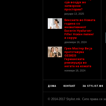
сув воздух во
затворени
простории?
јануари 13, 2025
Блеснете во Новата
година со
иновативниот
Eucerin Hyaluron-
Filler Ноќен пилинг
и серум
декември 16, 2024
Грин Мастер Ви ја
претставува
GESKE®
Германската
револуција во
негата на кожата
ноември 18, 2024
ДОМА
КОНТАКТ
ЗА STYLIST.MK
© 2014-2017 Stylist.mk. Сите права се 