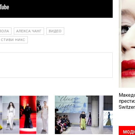
ПОЛА
АЛЕКСА ЧАНГ
ВИДЕО
СТИВИ НИКС
Македо
прести
Switzer
МОДН