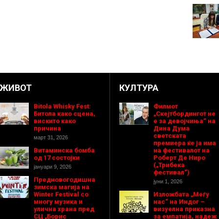
ЖИВОТ
КУЛТУРА
Bitola Whisky Fest:
Филмот
Битола како сцена,
„Скејтбордингот не
вискито како
е за девојчиња“ на
причина
Дина Дума
светската
март 31, 2026
премиера ќе ја има
Витаминска бомба
на фестивалот на
од 17 состојки
Роберт Де Ниро
(„Трибека
јануари 9, 2026
фестивал“)
Предновогодишнa
јуни 1, 2026
зимска магија на
Winter Festival со
Изложбата „Меѓу
многу музика и
нас“ на Индог –
улична храна пред
визуелна приказна
СЦ „Борис
за емпатија, надеж