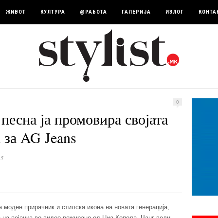
ЖИВОТ
КУЛТУРА
@РАБОТА
ГАЛЕРИЈА
ИЗЛОГ
КОНТА
0
песна ја промовира својата
 за AG Jeans
15
 моден прирачник и стилска икона на новата генерација,
а на пејачка во видео режирано од Џиа Копола. Чанг вели