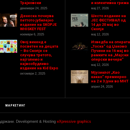
Трајковски
и колективна грижа
декември 24, 2025
мај 27, 2026
Денеска почнува
Шесто издание на
петтото јубилејно
ЈЕС ФЕСТИВАЛ од
издание на SKOPJE
14 до 20 мај во
WHISKEY FEST
Скопје
ноември 6, 2025
мај 12, 2026
Овој викенд е
Изведба на операта
посветен на децата
„Тоска“ од Џакомо
– Во Скопје се
Пучини на 16 мај во
случува третото,
рамките на „Мајски
најголемо и
оперски вечери“
највозбудливо
мај 12, 2026
издание на Kid Expo
Мјузиклот „Као
октомври 2, 2025
какао“ премиерно
на 2 и 3 јуни во МНТ
април 24, 2026
МАРКЕТИНГ
задржани. Development & Hosting
eXpressive graphics