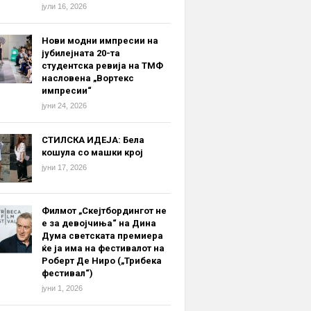
јули 16, 2026
Нови модни импресии на
јубилејната 20-та
студентска ревија на ТМФ
насловена „Вортекс
импресии“
јуни 24, 2026
СТИЛСКА ИДЕЈА: Бела
кошула со машки крој
јуни 17, 2026
Филмот „Скејтбордингот не
е за девојчиња“ на Дина
Дума светската премиера
ќе ја има на фестивалот на
Роберт Де Ниро („Трибека
фестивал“)
јуни 1, 2026