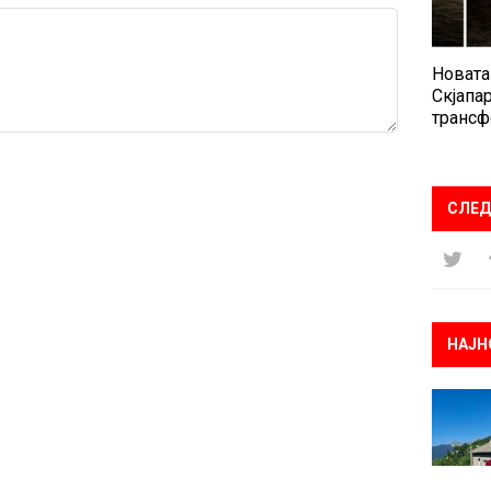
Новата
Скјапар
трансф
СЛЕД
НАЈН