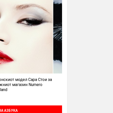
нскиот модел Сара Стои за
жниот магазин Numero
land
А АЗБУКА