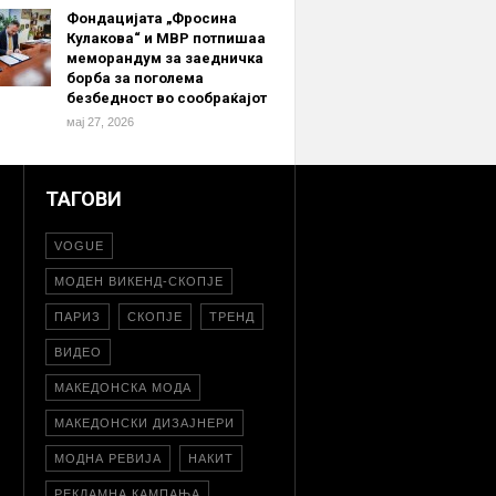
Фондацијата „Фросина
Кулакова“ и МВР потпишаа
меморандум за заедничка
борба за поголема
безбедност во сообраќајот
мај 27, 2026
ТАГОВИ
VOGUE
МОДЕН ВИКЕНД-СКОПЈЕ
ПАРИЗ
СКОПЈЕ
ТРЕНД
ВИДЕО
МАКЕДОНСКА МОДА
МАКЕДОНСКИ ДИЗАЈНЕРИ
МОДНА РЕВИЈА
НАКИТ
РЕКЛАМНА КАМПАЊА