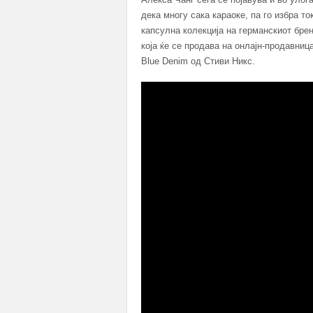
дека многу сака караоке, па го избра т
капсулна колекција на германскиот брен
која ќе се продава на онлајн-продавниц
Blue Denim од Стиви Никс.