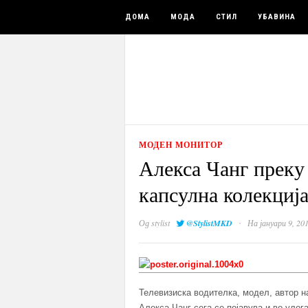
ДОМА
МОДА
СТИЛ
УБАВИНА
МОДЕН МОНИТОР
Алекса Чанг преку 
капсулна колекција
·
Од
stylist
@StylistMKD
На јануари 9, 20
Телевизиска водителка, модел, автор на
Алекса Чанг сега се појавува и во улог