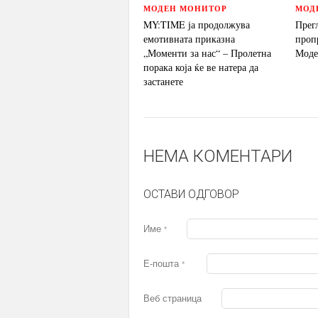
МОДЕН МОНИТОР
МОД
MY:TIME ја продолжува
Прег
емотивната приказна
проп
„Моменти за нас“ – Пролетна
Моде
порака која ќе ве натера да
застанете
НЕМА КОМЕНТАРИ
ОСТАВИ ОДГОВОР
Име
*
Е-пошта
*
Веб страница