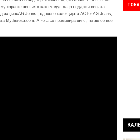
ПОБА
окму караоке пеењето како модус да ја поддржи својата
д за џинсAG Jeans , односно колекцијата AC for AG Jeans,
ата Mytheresa.com. А кога се промовира џинс, тогаш се пее
КАЛ