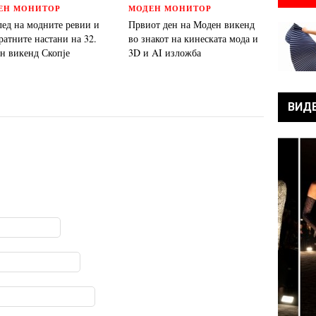
ЕН МОНИТОР
МОДЕН МОНИТОР
лед на модните ревии и
Првиот ден на Моден викенд
ратните настани на 32.
во знакот на кинеската мода и
н викенд Скопје
3D и AI изложба
ВИД