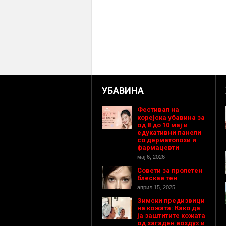
УБАВИНА
Фестивал на
корејска убавина за
од 8 до 10 мај и
едукативни панели
со дерматолози и
фармацевти
мај 6, 2026
Совети за пролетен
блескав тен
април 15, 2025
Зимски предизвици
на кожата: Како да
ја заштитите кожата
од загаден воздух и