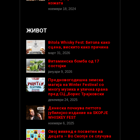
кожата
ноември 18, 2024
ЖИВОТ
Bitola Whisky Fest: Битола како
сцена, вискито како причина
март 31, 2026
Витаминска бомба од 17
состојки
јануари 9, 2026
Предновогодишнa зимска
магија на Winter Festival со
многу музика и улична храна
пред СЦ „Борис Трајковски
декември 24, 2025
Денеска почнува петтото
јубилејно издание на SKOPJE
WHISKEY FEST
ноември 6, 2025
Овој викенд е посветен на
децата – Во Скопје се случува