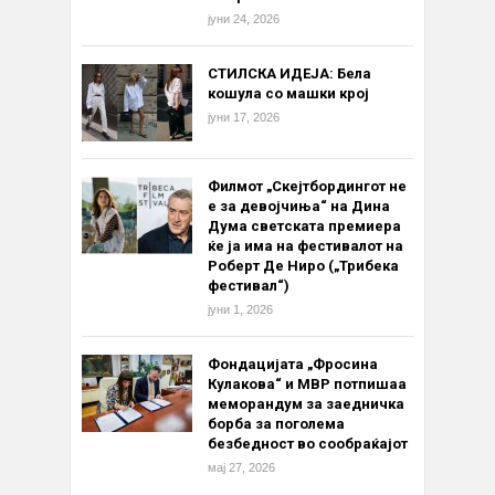
јуни 24, 2026
СТИЛСКА ИДЕЈА: Бела
кошула со машки крој
јуни 17, 2026
Филмот „Скејтбордингот не
е за девојчиња“ на Дина
Дума светската премиера
ќе ја има на фестивалот на
Роберт Де Ниро („Трибека
фестивал“)
јуни 1, 2026
Фондацијата „Фросина
Кулакова“ и МВР потпишаа
меморандум за заедничка
борба за поголема
безбедност во сообраќајот
мај 27, 2026