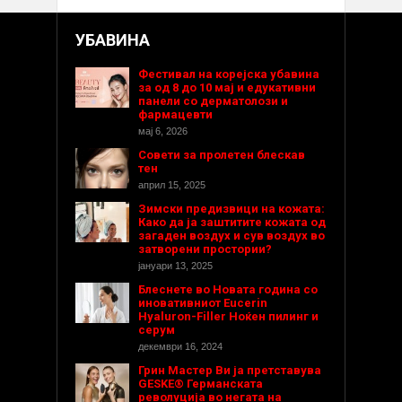
УБАВИНА
Фестивал на корејска убавина
за од 8 до 10 мај и едукативни
панели со дерматолози и
фармацевти
мај 6, 2026
Совети за пролетен блескав
тен
април 15, 2025
Зимски предизвици на кожата:
Како да ја заштитите кожата од
загаден воздух и сув воздух во
затворени простории?
јануари 13, 2025
Блеснете во Новата година со
иновативниот Eucerin
Hyaluron-Filler Ноќен пилинг и
серум
декември 16, 2024
Грин Мастер Ви ја претставува
GESKE® Германската
револуција во негата на