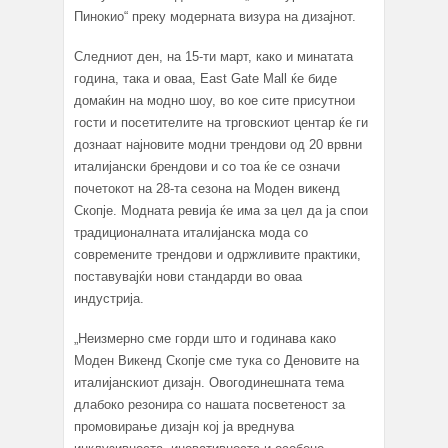
Пинокио“ преку модерната визура на дизајнот.
Следниот ден, на 15-ти март, како и минатата
година, така и оваа, East Gate Mall ќе биде
домаќин на модно шоу, во кое сите присутнои
гости и посетителите на трговскиот центар ќе ги
дознаат најновите модни трендови од 20 врвни
италијански брендови и со тоа ќе се означи
почетокот на 28-та сезона на Моден викенд
Скопје. Модната ревија ќе има за цел да ја спои
традиционалната италијанска мода со
современите трендови и одржливите практики,
поставувајќи нови стандарди во оваа
индустрија.
„Неизмерно сме горди што и годинава како
Моден Викенд Скопје сме тука со Деновите на
италијанскиот дизајн. Овогодинешната тема
длабоко резонира со нашата посветеност за
промовирање дизајн кој ја вреднува