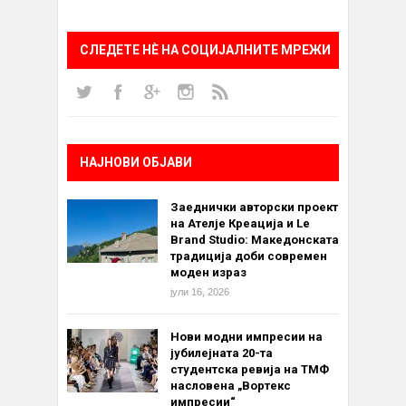
СЛЕДЕТЕ НÈ НА СОЦИЈАЛНИТЕ МРЕЖИ
НАЈНОВИ ОБЈАВИ
Заеднички авторски проект
на Ателје Креација и Le
Brand Studio: Македонската
традиција доби современ
моден израз
јули 16, 2026
Нови модни импресии на
јубилејната 20-та
студентска ревија на ТМФ
насловена „Вортекс
импресии“