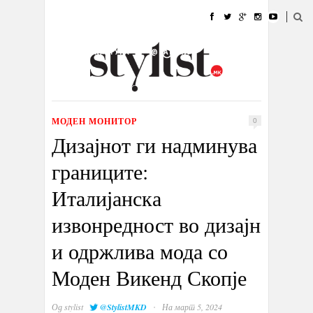
ДОМА
МОДА
СТИЛ
УБАВИНА
ЖИВОТ
КУЛТУРА
@РАБОТА
ГАЛЕРИЈА
ИЗЛОГ
КОНТАКТ
МОДЕН МОНИТОР
0
Дизајнот ги надминува
границите:
Италијанска
извонредност во дизајн
и одржлива мода со
Моден Викенд Скопје
·
Од
stylist
@StylistMKD
На март 5, 2024