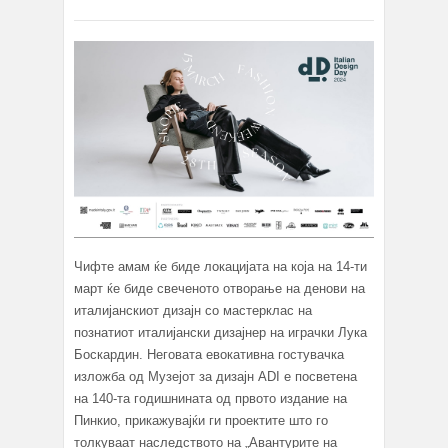
Чифте амам ќе биде локацијата на која на 14-ти
март ќе биде свеченото отворање на денови на
италијанскиот дизајн со мастерклас на
познатиот италијански дизајнер на играчки Лука
Боскардин. Неговата евокативна гостувачка
изложба од Музејот за дизајн ADI е посветена
на 140-та годишнината од првото издание на
Пинкио, прикажувајќи ги проектите што го
толкуваат наследството на „Авантурите на