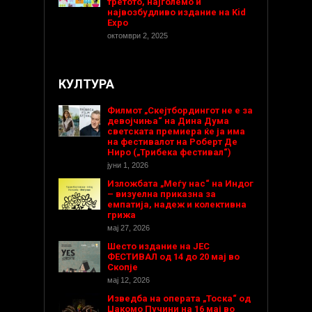
третото, најголемо и
највозбудливо издание на Kid
Expo
октомври 2, 2025
КУЛТУРА
Филмот „Скејтбордингот не е за
девојчиња“ на Дина Дума
светската премиера ќе ја има
на фестивалот на Роберт Де
Ниро („Трибека фестивал“)
јуни 1, 2026
Изложбата „Меѓу нас“ на Индог
– визуелна приказна за
емпатија, надеж и колективна
грижа
мај 27, 2026
Шесто издание на ЈЕС
ФЕСТИВАЛ од 14 до 20 мај во
Скопје
мај 12, 2026
Изведба на операта „Тоска“ од
Џакомо Пучини на 16 мај во