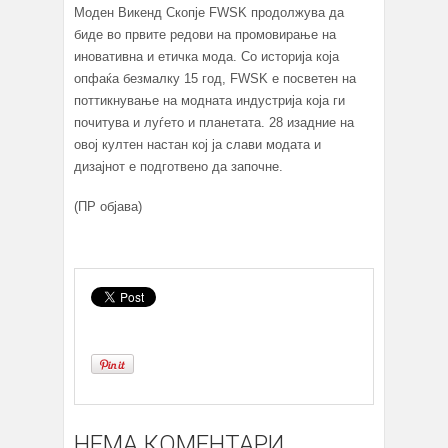
Моден Викенд Скопје FWSK продолжува да
биде во првите редови на прoмовирање на
иновативна и етичка мода. Со историја која
опфаќа безмалку 15 год, FWSK е посветен на
поттикнување на модната индустрија која ги
почитува и луѓето и планетата. 28 изадние на
овој култен настан кој ја слави модата и
дизајнот е подготвено да започне.
(ПР објава)
НЕМА КОМЕНТАРИ