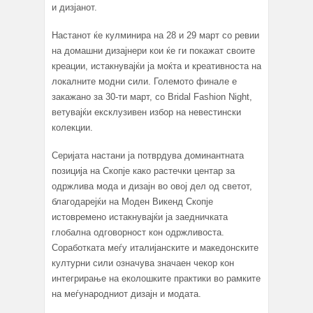
и дизјанот.
Настанот ќе кулминира на 28 и 29 март со ревии
на домашни дизајнери кои ќе ги покажат своите
креации, истакнувајќи ја моќта и креативноста на
локалните модни сили. Големото финале е
закажано за 30-ти март, со Bridal Fashion Night,
ветувајќи ексклузивен избор на невестински
колекции.
Серијата настани ја потврдува доминантната
позиција на Скопје како растечки центар за
одржлива мода и дизајн во овој дел од светот,
благодарејќи на Моден Викенд Скопје
истовремено истакнувајќи ја заедничката
глобална одговорност кон одржливоста.
Соработката меѓу италијанските и македонските
културни сили означува значаен чекор кон
интегрирање на еколошките практики во рамките
на меѓународниот дизајн и модата.