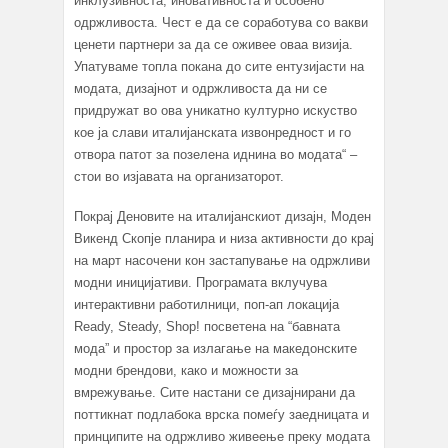
инклузивноста, иновативноста и особено
одржливоста. Чест е да се соработува со вакви
ценети партнери за да се оживее оваа визија.
Упатуваме топла покана до сите ентузијасти на
модата, дизајнот и одржливоста да ни се
придружат во ова уникатно културно искуство
кое ја слави италијанската извонредност и го
отвора патот за позелена иднина во модата“ –
стои во изјавата на организаторот.
Покрај Деновите на италијанскиот дизајн, Моден
Викенд Скопје планира и низа активности до крај
на март насочени кон застапување на одржливи
модни иницијативи. Програмата вклучува
интерактивни работилници, поп-ап локација
Ready, Steady, Shop! посветена на “бавната
мода” и простор за излагање на македонските
модни брендови, како и можности за
вмрежување. Сите настани се дизајнирани да
поттикнат подлабока врска помеѓу заедницата и
принципите на одржливо живеење преку модата