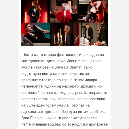
-Честа да го отвори фестивалот ѝ припадна на
македонската дизајнерка Ивана Кнез, која со
јубилејната ревија „Viva La Drama“, тајно
подготвува вистинско шок искуство за
присутните гости, а со кое ќе ги кулминира
петнаесетте години од нејзиното „драматично
постоење“ на нашата модна сцена. Затворањето
на фестивалот, пак, резервирано е за прослава
на уште еден голем јубилеј, овојпат на
најпознатиот домашен бренд за интимна облека
Sara Fashion, кои ќе ги обележат дваесет и
петте успешни години, со возбудливо шоу кое ќе