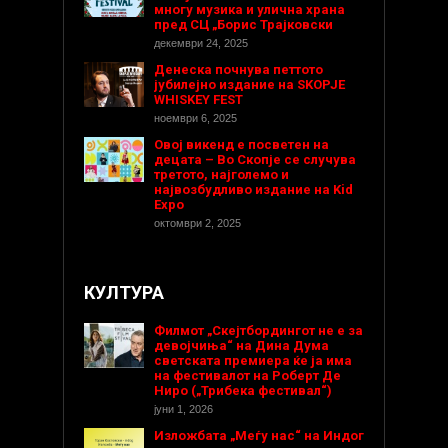
многу музика и улична храна
пред СЦ „Борис Трајковски
декември 24, 2025
Денеска почнува петтото
јубилејно издание на SKOPJE
WHISKEY FEST
ноември 6, 2025
Овој викенд е посветен на
децата – Во Скопје се случува
третото, најголемо и
највозбудливо издание на Kid
Expo
октомври 2, 2025
КУЛТУРА
Филмот „Скејтбордингот не е за
девојчиња“ на Дина Дума
светската премиера ќе ја има
на фестивалот на Роберт Де
Ниро („Трибека фестивал“)
јуни 1, 2026
Изложбата „Меѓу нас“ на Индог