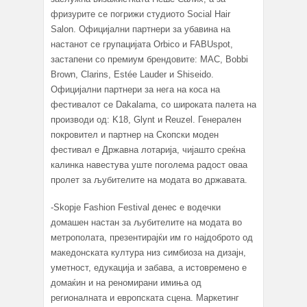
фризурите се погрижи студиото Social Hair
Salon. Официјални партнери за убавина на
настанот се групацијата Orbico и FABUspot,
застапени со премиум брендовите: MAC, Bоbbi
Brown, Clarins, Estée Lauder и Shiseido.
Официјални партнери за нега на коса на
фестивалот се Dakalama, со широката палета на
производи од: K18, Glynt и Reuzel. Генерален
покровител и партнер на Скопски моден
фестивал е Државна лотарија, чијашто среќна
калинка навестува уште поголема радост оваа
пролет за љубителите на модата во државата.
-Skopje Fashion Festival денес е водечки
домашен настан за љубителите на модата во
метрополата, презентирајќи им го најдоброто од
македонската култура низ симбиоза на дизајн,
уметност, едукација и забава, а истовремено е
домаќин и на реномирани имиња од
регионалната и европската сцена. Маркетинг