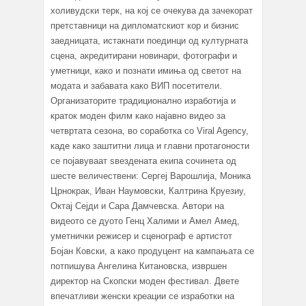
холивудски терк, на кој се очекува да зачекорат
претставници на дипломатскиот кор и бизнис
заедницата, истакнати поединци од културната
сцена, акредитирани новинари, фотографи и
уметници, како и познати имиња од светот на
модата и забавата како ВИП посетители.
Организаторите традиционално изработија и
краток моден филм како најавно видео за
четвртата сезона, во соработка со Viral Agency,
каде како заштитни лица и главни протагоности
се појавуваат ѕвездената екипа сочинета од
шесте величествени: Сергеј Варошлија, Моника
Црнокрак, Иван Наумовски, Калтрина Круезиу,
Октај Сејди и Сара Дамчевска. Автори на
видеото се дуото Генц Халими и Амел Амед,
уметнички режисер и сценограф е артистот
Бојан Ковски, а како продуцент на кампањата се
потпишува Ангелина Китановска, извршен
директор на Скопски моден фестивал. Двете
впечатливи женски креации се изработки на