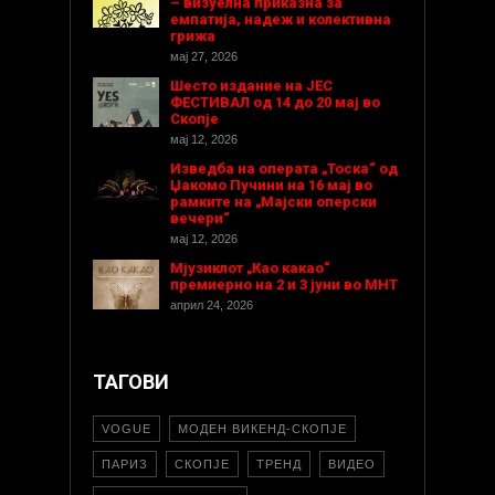
– визуелна приказна за
емпатија, надеж и колективна
грижа
мај 27, 2026
Шесто издание на ЈЕС
ФЕСТИВАЛ од 14 до 20 мај во
Скопје
мај 12, 2026
Изведба на операта „Тоска“ од
Џакомо Пучини на 16 мај во
рамките на „Мајски оперски
вечери“
мај 12, 2026
Мјузиклот „Као какао“
премиерно на 2 и 3 јуни во МНТ
април 24, 2026
ТАГОВИ
VOGUE
МОДЕН ВИКЕНД-СКОПЈЕ
ПАРИЗ
СКОПЈЕ
ТРЕНД
ВИДЕО