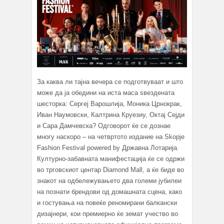
За каква ли тајна вечера се подготвуваат и што
може да ја обедини на иста маса ѕвездената
шесторка: Сергеј Варошлија, Моника Црнокрак,
Иван Наумовски, Калтрина Круезиу, Октај Сејди
и Сара Дамчевска? Одговорот ќе се дознае
многу наскоро – на четвртото издание на Skopje
Fashion Festival powered by Државна Лотарија.
Културно-забавната манифестација ќе се одржи
во трговскиот центар Diamond Mall, a ќе биде во
знакот на одбележувањето два големи јубилеи
на познати брендови од домашната сцена, како
и гостувања на повеќе реномирани балкански
дизајнери, кои премиерно ќе земат учество во