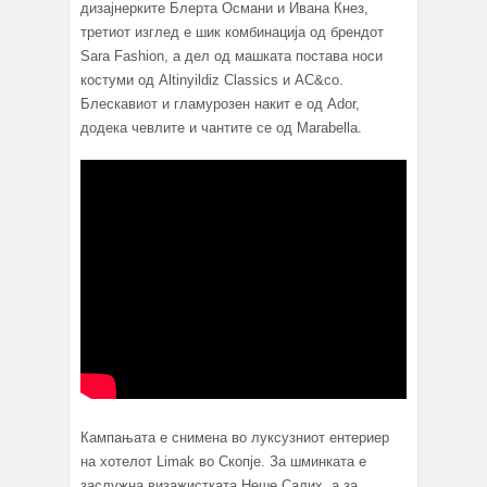
дизајнерките Блерта Османи и Ивана Кнез,
третиот изглед е шик комбинација од брендот
Sara Fashion, а дел од машката постава носи
костуми од Altinyildiz Classics и AC&co.
Блескавиот и гламурозен накит е од Ador,
додека чевлите и чантите се од Marabella.
Кампањата е снимена во луксузниот ентериер
на хотелот Limak во Скопје. За шминката е
заслужна визажистката Неше Салих, а за