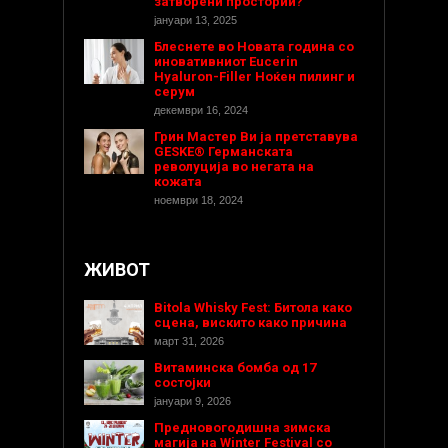
затворени простории?
јануари 13, 2025
Блеснете во Новата година со
иновативниот Eucerin
Hyaluron-Filler Ноќен пилинг и
серум
декември 16, 2024
Грин Мастер Ви ја претставува
GESKE® Германската
револуција во негата на
кожата
ноември 18, 2024
ЖИВОТ
Bitola Whisky Fest: Битола како
сцена, вискито како причина
март 31, 2026
Витаминска бомба од 17
состојки
јануари 9, 2026
Предновогодишнa зимска
магија на Winter Festival со