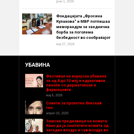
јуни 1, 2026
Фондацијата „Фросина
Кулакова“ и МВР потпишаа
меморандум за заедничка
борба за поголема
безбедност во сообраќајот
мај 27, 2026
УБАВИНА
Фестивал на корејска убавина
за од 8 до 10 мај и едукативни
панели со дерматолози и
фармацевти
мај 6, 2026
Совети за пролетен блескав
тен
април 15, 2025
Зимски предизвици на кожата:
Како да ја заштитите кожата од
загаден воздух и сув воздух во