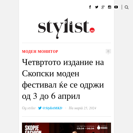
ДОМА
МОДА
СТИЛ
УБАВИНА
ЖИВОТ
КУЛТУРА
@РАБОТА
ГАЛЕРИЈА
ИЗЛОГ
КОНТАКТ
МОДЕН МОНИТОР
0
Четвртото издание на
Скопски моден
фестивал ќе се одржи
од 3 до 6 април
·
Од
stylist
@StylistMKD
На март 25, 2024