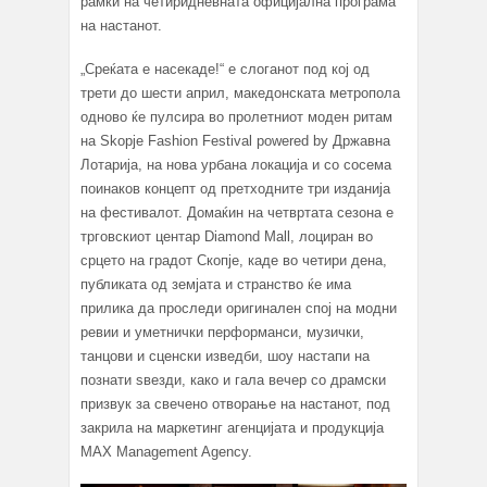
рамки на четиридневната официјална програма
на настанот.
„Среќата е насекаде!“ е слоганот под кој од
трети до шести април, македонската метропола
одново ќе пулсира во пролетниот моден ритам
на Skopje Fashion Festival powered by Државна
Лотарија, на нова урбана локација и со сосема
поинаков концепт од претходните три изданија
на фестивалот. Домаќин на четвртата сезона е
трговскиот центар Diamond Mall, лоциран во
срцето на градот Скопје, каде во четири дена,
публиката од земјата и странство ќе има
прилика да проследи оригинален спој на модни
ревии и уметнички перформанси, музички,
танцови и сценски изведби, шоу настапи на
познати ѕвезди, како и гала вечер со драмски
призвук за свечено отворање на настанот, под
закрила на маркетинг агенцијата и продукција
MAX Management Agency.