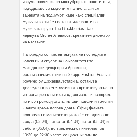
изнуди воздишки на многубројните посетители,
подеднакво со моделите на пистата и со
забавата на подиумот, каде како специјални
музички гости ќе настапат членовите на
музичката група The Blackberries Band –
најавува Милан Атанасов, креативен директор
на настанот.
Напоредно со презентацијата на последните
колекции и опусот на најквалитетните
македонски дизајнери и брендови,
организацискиот тим на Skopje Fashion Festival
powered by Државна Лотарија, останува
доследен и во ексклузивното претставување на
интернационални гости од регионот и пошироко,
но и во промоцијата на млади надежи и таленти
чиешто време допрва доаѓа. Официјалната
програма на манифестацијата ќе се одвива во
среда (03.04), четврток (04.04), петок (05.04) и
сабота (06.04), во временскиот интервал од
19:30 до 22:30 часот, со црвен килим по