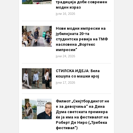
традиција доби современ
моден израз
јули 16, 2026
Нови модни импресии на
јубилејната 20-та
студентска ревија на ТМФ
насловена „Вортекс
импресии“
јуни 24, 2026
СТИЛСКА ИДЕЈА: Бела
кошула со машки крој
јуни 17, 2026
Филмот „Скејтбордингот не
е за девојчиња“ на Дина
Дума светската премиера
ќе ја има на фестивалот на
Роберт Де Ниро („Трибека
фестивал“)