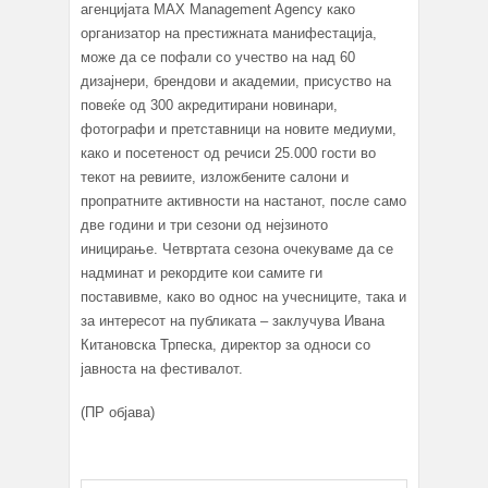
агенцијата МAX Management Agency како
организатор на престижната манифестација,
може да се пофали со учество на над 60
дизајнери, брендови и академии, присуство на
повеќе од 300 акредитирани новинари,
фотографи и претставници на новите медиуми,
како и посетеност од речиси 25.000 гости во
текот на ревиите, изложбените салони и
пропратните активности на настанот, после само
две години и три сезони од нејзиното
иницирање. Четвртата сезона очекуваме да се
надминат и рекордите кои самите ги
поставивме, како во однос на учесниците, така и
за интересот на публиката – заклучува Ивана
Китановска Трпеска, директор за односи со
јавноста на фестивалот.
(ПР објава)