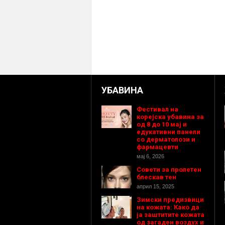
УБАВИНА
Фестивал на
корејска убавина за
од 8 до 10 мај и
едукативни панели
со дерматолози и
фармацевти
мај 6, 2026
Совети за пролетен
блескав тен
април 15, 2025
Зимски предизвици
на кожата: Како да
ја заштитите кожата
од загаден воздух и