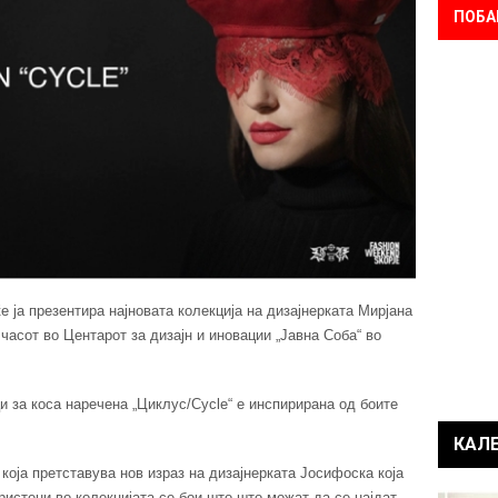
ПОБА
е ја презентира најновата колекција на дизајнерката Мирјана
часот во Центарот за дизајн и иновации „Јавна Соба“ во
и за коса наречена „Циклус/Cycle“ е инспирирана од боите
КАЛ
 која претставува нов израз на дизајнерката Јосифоска која
ористени во колекцијата се бои што што можат да се најдат