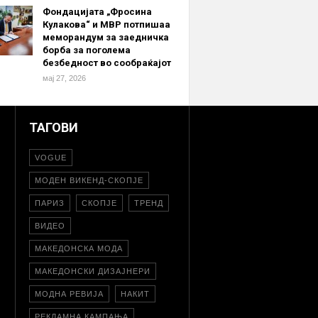
Фондацијата „Фросина
Кулакова“ и МВР потпишаа
меморандум за заедничка
борба за поголема
безбедност во сообраќајот
мај 27, 2026
ТАГОВИ
VOGUE
МОДЕН ВИКЕНД-СКОПЈЕ
ПАРИЗ
СКОПЈЕ
ТРЕНД
ВИДЕО
МАКЕДОНСКА МОДА
МАКЕДОНСКИ ДИЗАЈНЕРИ
МОДНА РЕВИЈА
НАКИТ
РЕКЛАМНА КАМПАЊА