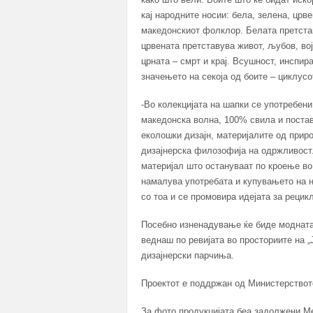
кај народните носии: бела, зелена, црв
македонскиот фолклор. Белата претставу
црвената претставува живот, љубов, војн
црната – смрт и крај. Всушност, инспира
значењето на секоја од боите – циклус
-Во колекцијата на шапки се употребен
македонска волна, 100% свила и постава
еколошки дизајн, материјалите од приро
дизајнерска филозофија на одржливост
материјал што остануваат по кроење во
намалува употребата и купувањето на н
со тоа и се промовира идејата за реци
Посебно изненадување ќе биде модната 
веднаш по ревијата во просториите на „
дизајнерски парчиња.
Проектот е поддржан од Министерствот
За фото продукцијата беа задолжени М