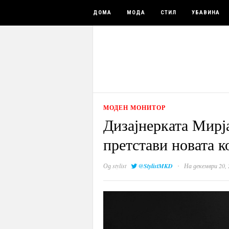
ДОМА
МОДА
СТИЛ
УБАВИНА
МОДЕН МОНИТОР
Дизајнерката Мирја
претстави новата 
·
Од
stylist
@StylistMKD
На декември 20, 