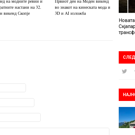
лед на модните ревии и
Првиот ден на Моден викенд
ратните настани на 32.
во знакот на кинеската мода и
н викенд Скопје
3D и AI изложба
Новата
Скјапар
трансф
СЛЕД
НАЈН