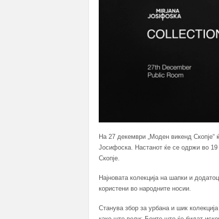
На 27 декември „Моден викенд Скопје“ ќ
Јосифоска. Настанот ќе се одржи во 19 
Скопје.
Најновата колекција на шапки и додатоц
користени во народните носии.
Станува збор за урбана и шик колекција
како што вели: Боите што ќе бидат иск