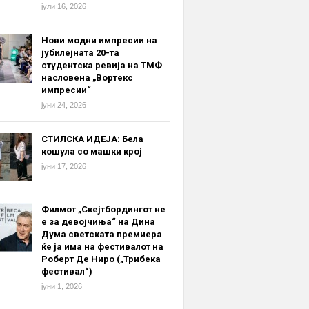
јули 16, 2026
Нови модни импресии на
јубилејната 20-та
студентска ревија на ТМФ
насловена „Вортекс
импресии“
јуни 24, 2026
СТИЛСКА ИДЕЈА: Бела
кошула со машки крој
јуни 17, 2026
Филмот „Скејтбордингот не
е за девојчиња“ на Дина
Дума светската премиера
ќе ја има на фестивалот на
Роберт Де Ниро („Трибека
фестивал“)
јуни 1, 2026