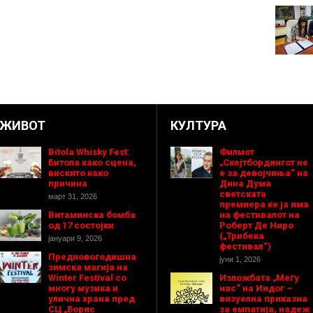
ЖИВОТ
КУЛТУРА
Bitola Whisky Fest:
Филмот
Битола како сцена,
„Скејтбордингот не
вискито како
е за девојчиња“ на
причина
Дина Дума
светската
март 31, 2026
премиера ќе ја има
Витаминска бомба
на фестивалот на
од 17 состојки
Роберт Де Ниро
(„Трибека
јануари 9, 2026
фестивал“)
Предновогодишнa
јуни 1, 2026
зимска магија на
Winter Festival со
Изложбата „Меѓу
многу музика и
нас“ на Индог –
улична храна пред
визуелна приказна
СЦ „Борис
за емпатија, надеж