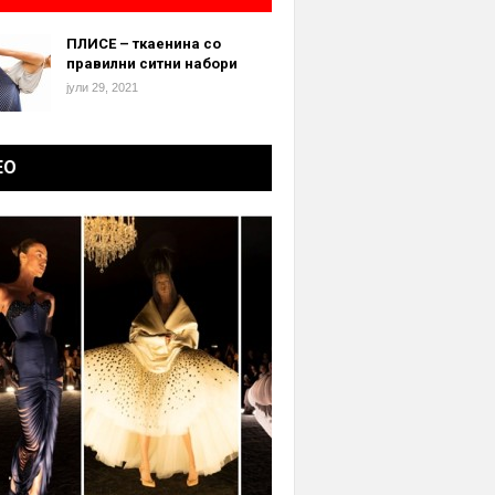
ПЛИСЕ – ткаенина со
правилни ситни набори
јули 29, 2021
ЕО