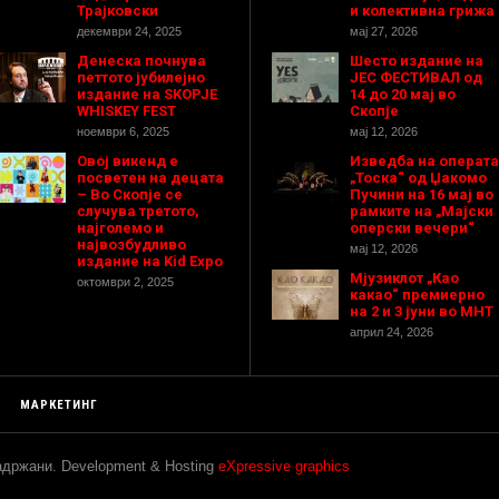
Трајковски
и колективна грижа
декември 24, 2025
мај 27, 2026
Денеска почнува
Шесто издание на
петтото јубилејно
ЈЕС ФЕСТИВАЛ од
издание на SKOPJE
14 до 20 мај во
WHISKEY FEST
Скопје
ноември 6, 2025
мај 12, 2026
Овој викенд е
Изведба на операта
посветен на децата
„Тоска“ од Џакомо
– Во Скопје се
Пучини на 16 мај во
случува третото,
рамките на „Мајски
најголемо и
оперски вечери“
највозбудливо
мај 12, 2026
издание на Kid Expo
Мјузиклот „Као
октомври 2, 2025
какао“ премиерно
на 2 и 3 јуни во МНТ
април 24, 2026
МАРКЕТИНГ
задржани. Development & Hosting
eXpressive graphics