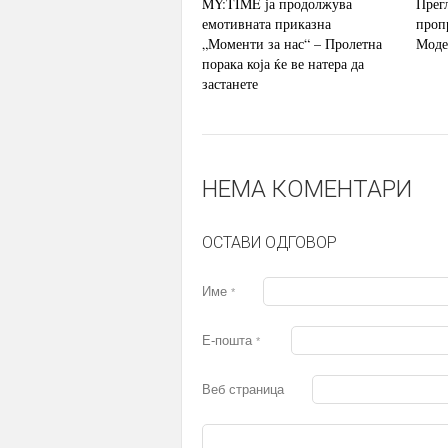
MY:TIME ја продолжува
Прег
емотивната приказна
проп
„Моменти за нас“ – Пролетна
Моде
порака која ќе ве натера да
застанете
НЕМА КОМЕНТАРИ
ОСТАВИ ОДГОВОР
Име
*
Е-пошта
*
Веб страница