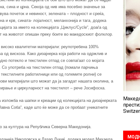
ена, сина и црна. Секоја од нив има посебно значење за
ва почеток и невиност, зелената – плодност и среќа,
а и крв, сината- лојалност, меланхонија и тага, додека
цијата за името на колекцијата „Циклус/Cycle“, доаѓа од
от на животот опишан преку боите во македоскиот фолклор.
и високо квалитетни материјали: реупотребена 100%
 од вискоза. Како дизајнерка која работи на одржлив и
дно потекло и текстилен отпад се совпаѓаат со мојата
. Со употреба на текстилен отпад (помали парчиња
 текстилните работилници или од големите ролни) се
ови материјали што можат да ја загадат нашата околина, а
клирање и циркуларност на текстилот – рече Јосифоска.
Македо
изложба на шапки и креации од колекцијата на дизајнерката
прести
Јавна Соба“, каде што ќе може да се пробаат уникатните
Switzer
о за култура на Република Северна Македонија.
МОДН
еланија Николовска и Лазар Лукиќ, додека модел Михаела