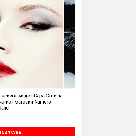
нскиот модел Сара Стои за
жниот магазин Numero
land
А АЗБУКА