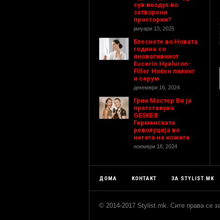
сув воздух во
затворени
простории?
јануари 13, 2025
Блеснете во Новата
година со
иновативниот
Eucerin Hyaluron-
Filler Ноќен пилинг
и серум
декември 16, 2024
Грин Мастер Ви ја
претставува
GESKE®
Германската
револуција во
негата на кожата
ноември 18, 2024
ДОМА
КОНТАКТ
ЗА STYLIST.MK
© 2014-2017 Stylist.mk. Сите права се 