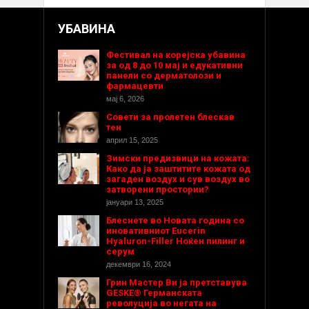
УБАВИНА
Фестивал на корејска убавина
за од 8 до 10 мај и едукативни
панели со дерматолози и
фармацевти
мај 6, 2026
Совети за пролетен блескав
тен
април 15, 2025
Зимски предизвици на кожата:
Како да ја заштитите кожата од
загаден воздух и сув воздух во
затворени простории?
јануари 13, 2025
Блеснете во Новата година со
иновативниот Eucerin
Hyaluron-Filler Ноќен пилинг и
серум
декември 16, 2024
Грин Мастер Ви ја претставува
GESKE® Германската
револуција во негата на