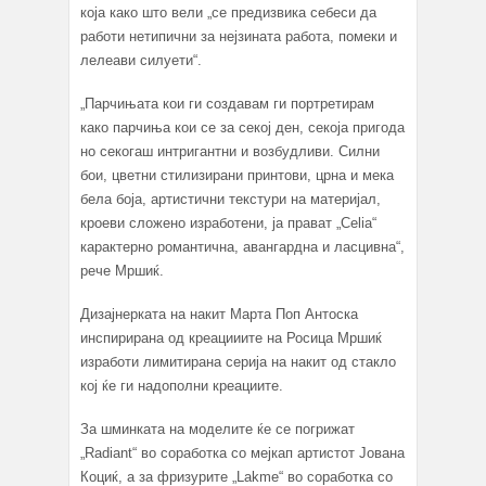
која како што вели „се предизвика себеси да
работи нетипични за нејзината работа, помеки и
лелеави силуети“.
„Парчињата кои ги создавам ги портретирам
како парчиња кои се за секој ден, секоја пригода
но секогаш интригантни и возбудливи. Силни
бои, цветни стилизирани принтови, црна и мека
бела боја, артистични текстури на материјал,
кроеви сложено изработени, ја прават „Celia“
карактерно романтична, авангардна и ласцивна“,
рече Мршиќ.
Дизајнерката на накит Марта Поп Антоска
инспирирана од креацииите на Росица Мршиќ
изработи лимитирана серија на накит од стакло
кој ќе ги надополни креациите.
За шминката на моделите ќе се погрижат
„Radiant“ во соработка со мејкап артистот Јована
Коциќ, а за фризурите „Lakme“ во соработка со