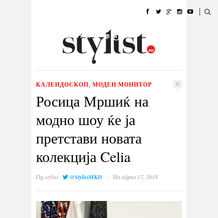
ДОМА
МОДА
СТИЛ
УБАВИНА
ЖИВОТ
КУЛТУРА
@РАБОТА
ГАЛЕРИЈА
ИЗЛОГ
КОНТАКТ
КАЛЕИДОСКОП
МОДЕН МОНИТОР
,
0
Росица Мршиќ на
модно шоу ќе ја
претстави новата
колекција Celia
·
Од
stylist
@StylistMKD
На април 17, 2018