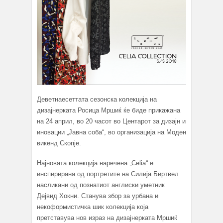
Деветнаесеттата сезонска колекција на
дизајнерката Росица Мршиќ ќе биде прикажана
на 24 април, во 20 часот во Центарот за дизајн и
иновации „Јавна соба“, во организација на Моден
викенд Скопје.
Најновата колекција наречена „Celia“ е
инспирирана од портретите на Силија Биртвел
насликани од познатиот англиски уметник
Дејвид Хокни. Станува збор за урбана и
некоформистичка шик колекција која
претставува нов израз на дизајнерката Мршиќ