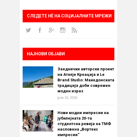
СЛЕДЕТЕ НÈ НА СОЦИЈАЛНИТЕ МРЕЖИ
НАЈНОВИ ОБЈАВИ
Заеднички авторски проект
на Ателје Креација и Le
Brand Studio: Македонската
традиција доби современ
моден израз
јули 16, 2026
Нови модни импресии на
јубилејната 20-та
студентска ревија на ТМФ
насловена „Вортекс
импресии“