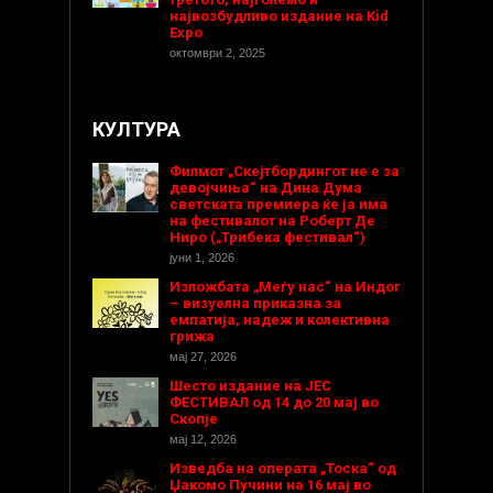
највозбудливо издание на Kid
Expo
октомври 2, 2025
КУЛТУРА
Филмот „Скејтбордингот не е за
девојчиња“ на Дина Дума
светската премиера ќе ја има
на фестивалот на Роберт Де
Ниро („Трибека фестивал“)
јуни 1, 2026
Изложбата „Меѓу нас“ на Индог
– визуелна приказна за
емпатија, надеж и колективна
грижа
мај 27, 2026
Шесто издание на ЈЕС
ФЕСТИВАЛ од 14 до 20 мај во
Скопје
мај 12, 2026
Изведба на операта „Тоска“ од
Џакомо Пучини на 16 мај во