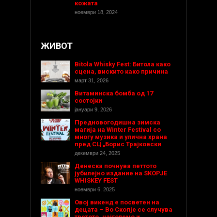
кожата
ноември 18, 2024
ЖИВОТ
Bitola Whisky Fest: Битола како
сцена, вискито како причина
март 31, 2026
Витаминска бомба од 17
состојки
јануари 9, 2026
Предновогодишнa зимска
магија на Winter Festival со
многу музика и улична храна
пред СЦ „Борис Трајковски
декември 24, 2025
Денеска почнува петтото
јубилејно издание на SKOPJE
WHISKEY FEST
ноември 6, 2025
Овој викенд е посветен на
децата – Во Скопје се случува
третото, најголемо и