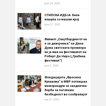
јуни 24, 2026
СТИЛСКА ИДЕЈА: Бела
кошула со машки крој
јуни 17, 2026
Филмот „Скејтбордингот не
е за девојчиња“ на Дина
Дума светската премиера
ќе ја има на фестивалот на
Роберт Де Ниро („Трибека
фестивал“)
јуни 1, 2026
Фондацијата „Фросина
Кулакова“ и МВР потпишаа
меморандум за заедничка
борба за поголема
безбедност во сообраќајот
мај 27, 2026