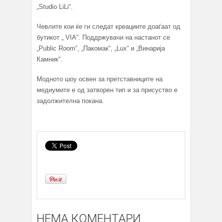
„Studio LiLi“.
Чевлите кои ќе ги следат креациите доаѓаат од
бутикот „ VIA“. Поддржувачи на настанот се
„Public Room“, „Пакомак“, „Lux“ и „Винарија
Камник“.
Модното шоу освен за претставниците на
медиумите е од затворен тип и за присуство е
задолжителна покана.
НЕМА КОМЕНТАРИ