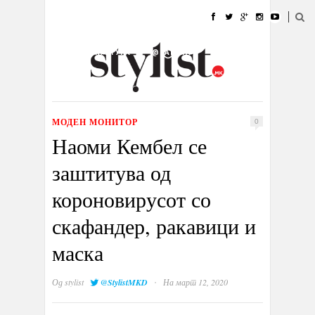
ДОМА
МОДА
СТИЛ
УБАВИНА
ЖИВОТ
КУЛТУРА
@РАБОТА
ГАЛЕРИЈА
ИЗЛОГ
КОНТАКТ
МОДЕН МОНИТОР
0
Наоми Кембел се
заштитува од
короновирусот со
скафандер, ракавици и
маска
·
Од
stylist
@StylistMKD
На март 12, 2020