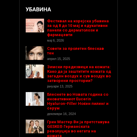
УБАВИНА
Фестивал на корејска убавина
за од 8 до 10 мај и едукативни
панели со дерматолози и
фармацевти
мај 6, 2026
Совети за пролетен блескав
тен
април 15, 2025
Зимски предизвици на кожата:
Како да ја заштитите кожата од
загаден воздух и сув воздух во
затворени простории?
јануари 13, 2025
Блеснете во Новата година со
иновативниот Eucerin
Hyaluron-Filler Ноќен пилинг и
серум
декември 16, 2024
Грин Мастер Ви ја претставува
GESKE® Германската
револуција во негата на
кожата