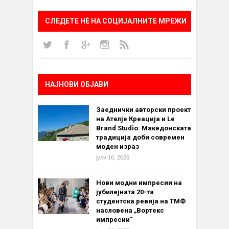
СЛЕДЕТЕ НÈ НА СОЦИЈАЛНИТЕ МРЕЖИ
НАЈНОВИ ОБЈАВИ
Заеднички авторски проект
на Ателје Креација и Le
Brand Studio: Македонската
традиција доби современ
моден израз
јули 16, 2026
Нови модни импресии на
јубилејната 20-та
студентска ревија на ТМФ
насловена „Вортекс
импресии“