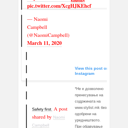
Кембел
pic.twitter.com/XcgHJKEhcf
— Naomi
Campbell
(@NaomiCampbell)
March 11, 2020
View this post on
Instagram
*Не е дозволено
пренесување на
содржината на
A post
www.stylist.mk без
Safety first.
одобрени на
shared by
Naomi
уредништвото.
Campbell
При објавување