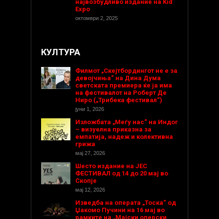
највозбудливо издание на Kid
Expo
октомври 2, 2025
КУЛТУРА
Филмот „Скејтбордингот не е за
девојчиња“ на Дина Дума
светската премиера ќе ја има
на фестивалот на Роберт Де
Ниро („Трибека фестивал“)
јуни 1, 2026
Изложбата „Меѓу нас“ на Индог
– визуелна приказна за
емпатија, надеж и колективна
грижа
мај 27, 2026
Шесто издание на ЈЕС
ФЕСТИВАЛ од 14 до 20 мај во
Скопје
мај 12, 2026
Изведба на операта „Тоска“ од
Џакомо Пучини на 16 мај во
рамките на „Мајски оперски