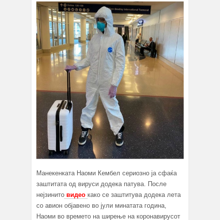
Манекенката Наоми Кембел сериозно ја сфаќа
заштитата од вируси додека патува. После
нејзинито
видео
како се заштитува додека лета
со авион објавено во јули минатата година,
Наоми во времето на ширење на коронавирусот