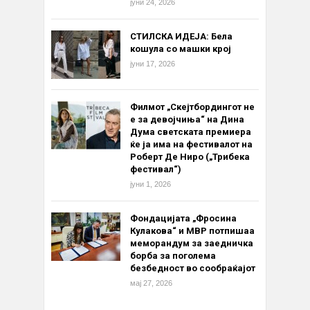
јуни 24, 2026
СТИЛСКА ИДЕЈА: Бела
кошула со машки крој
јуни 17, 2026
Филмот „Скејтбордингот не
е за девојчиња“ на Дина
Дума светската премиера
ќе ја има на фестивалот на
Роберт Де Ниро („Трибека
фестивал“)
јуни 1, 2026
Фондацијата „Фросина
Кулакова“ и МВР потпишаа
меморандум за заедничка
борба за поголема
безбедност во сообраќајот
мај 27, 2026