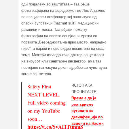
оди подалеку во заштитата – таа беше
фотографирана на аеродромот во Лос Анџелес
во специјален скафандер кој заштитува од
опасни супстанци (hazmat suit), медицински
ракавици и маска. Таа објави неколку
фотографии на своите социјални мрежи со
пораката „Безбедноста на прво место, напредно
ниво“, а најави и ново видео посветено на оваа
тема. Можеби изгледа како доктор во центарот
на вирусот или санитарен инспектор, ама таа
постојано нагласува дека најдобро се чувствува
кога е заштитена.
Safety First
ИСТО ТАКА
ПРОЧИТАЈТЕ:
NEXT LEVEL.
Време е да ја
Full video coming
реоткриеме
on my YouTube
рутината за
дезинфекција во
soon…
авиони на Наоми
https://t.co/SvAI1Ttmm8