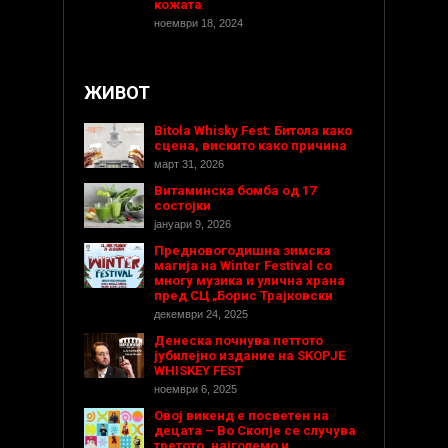
кожата
ноември 18, 2024
ЖИВОТ
Bitola Whisky Fest: Битола како
сцена, вискито како причина
март 31, 2026
Витаминска бомба од 17
состојки
јануари 9, 2026
Предновогодишнa зимска
магија на Winter Festival со
многу музика и улична храна
пред СЦ „Борис Трајковски
декември 24, 2025
Денеска почнува петтото
јубилејно издание на SKOPJE
WHISKEY FEST
ноември 6, 2025
Овој викенд е посветен на
децата – Во Скопје се случува
третото, најголемо и