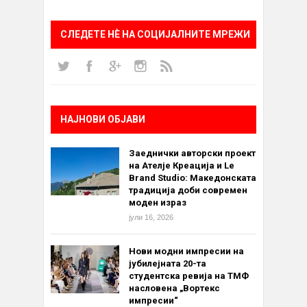
СЛЕДЕТЕ НÈ НА СОЦИЈАЛНИТЕ МРЕЖИ
НАЈНОВИ ОБЈАВИ
Заеднички авторски проект
на Ателје Креација и Le
Brand Studio: Македонската
традиција доби современ
моден израз
јули 16, 2026
Нови модни импресии на
јубилејната 20-та
студентска ревија на ТМФ
насловена „Вортекс
импресии“