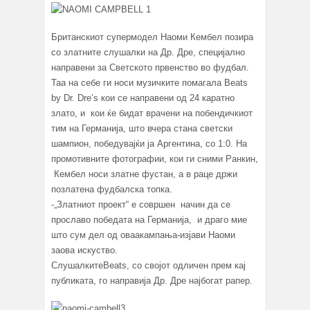
Британскиот супермодел Наоми Кембел позира
со златните слушалки на Др. Дре, специјално
направени за Светското првенство во фудбал.
Таа на себе ги носи музичките помагала Beats
by Dr. Dre’s кои се направени од 24 каратно
злато, и кои ќе бидат врачени на побендичкиот
тим на Германија, што вчера стана светски
шампион, победувајќи ја Аргентина, со 1:0. На
промотивните фотографии, кои ги сними Ранкин,
Кембел носи златне фустан, а в раце држи
позлатена фудбалска топка.
-„Златниот проект“ е совршен начин да се
прославо победата на Германија, и драго мие
што сум дел од оваакампања-изјави Наоми
заова искуство.
СлушалкитеBeats, со својот одличен прем кај
публиката, го направија Др. Дре најбогат рапер.