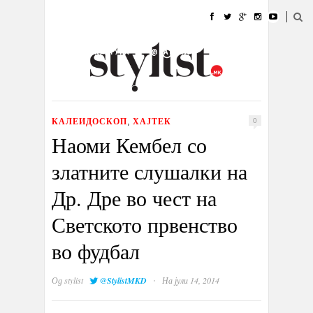
ДОМА
МОДА
СТИЛ
УБАВИНА
ЖИВОТ
КУЛТУРА
@РАБОТА
ГАЛЕРИЈА
ИЗЛОГ
КОНТАКТ
КАЛЕИДОСКОП
ХАЈТЕК
,
0
Наоми Кембел со
златните слушалки на
Др. Дре во чест на
Светското првенство
во фудбал
·
Од
stylist
@StylistMKD
На јули 14, 2014