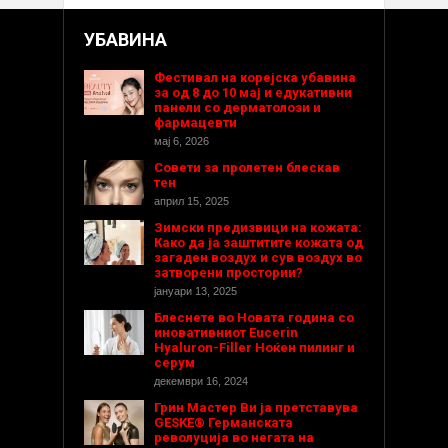
УБАВИНА
Фестивал на корејска убавина
за од 8 до 10 мај и едукативни
панели со дерматолози и
фармацевти
мај 6, 2026
Совети за пролетен блескав
тен
април 15, 2025
Зимски предизвици на кожата:
Како да ја заштитите кожата од
загаден воздух и сув воздух во
затворени простории?
јануари 13, 2025
Блеснете во Новата година со
иновативниот Eucerin
Hyaluron-Filler Ноќен пилинг и
серум
декември 16, 2024
Грин Мастер Ви ја претставува
GESKE® Германската
револуција во негата на