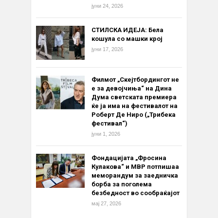
јуни 24, 2026
СТИЛСКА ИДЕЈА: Бела
кошула со машки крој
јуни 17, 2026
Филмот „Скејтбордингот не
е за девојчиња“ на Дина
Дума светската премиера
ќе ја има на фестивалот на
Роберт Де Ниро („Трибека
фестивал“)
јуни 1, 2026
Фондацијата „Фросина
Кулакова“ и МВР потпишаа
меморандум за заедничка
борба за поголема
безбедност во сообраќајот
мај 27, 2026