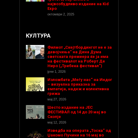
највозбудливо издание на Kid
Expo
октомври 2, 2025
КУЛТУРА
Филмот „Скејтбордингот не е за
девојчиња“ на Дина Дума
светската премиера ќе ја има
на фестивалот на Роберт Де
Ниро („Трибека фестивал“)
јуни 1, 2026
Изложбата „Меѓу нас“ на Индог
– визуелна приказна за
емпатија, надеж и колективна
грижа
мај 27, 2026
Шесто издание на ЈЕС
ФЕСТИВАЛ од 14 до 20 мај во
Скопје
мај 12, 2026
Изведба на операта „Тоска“ од
Џакомо Пучини на 16 мај во