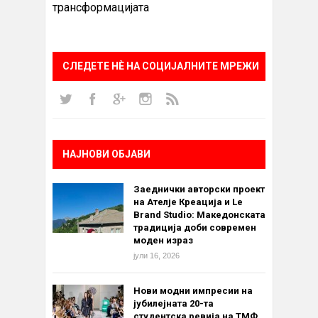
трансформацијата
СЛЕДЕТЕ НÈ НА СОЦИЈАЛНИТЕ МРЕЖИ
НАЈНОВИ ОБЈАВИ
Заеднички авторски проект
на Ателје Креација и Le
Brand Studio: Македонската
традиција доби современ
моден израз
јули 16, 2026
Нови модни импресии на
јубилејната 20-та
студентска ревија на ТМФ