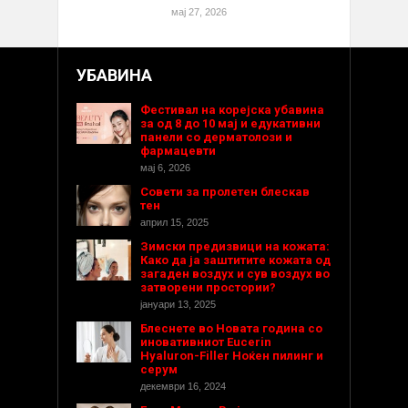
мај 27, 2026
УБАВИНА
Фестивал на корејска убавина
за од 8 до 10 мај и едукативни
панели со дерматолози и
фармацевти
мај 6, 2026
Совети за пролетен блескав
тен
април 15, 2025
Зимски предизвици на кожата:
Како да ја заштитите кожата од
загаден воздух и сув воздух во
затворени простории?
јануари 13, 2025
Блеснете во Новата година со
иновативниот Eucerin
Hyaluron-Filler Ноќен пилинг и
серум
декември 16, 2024