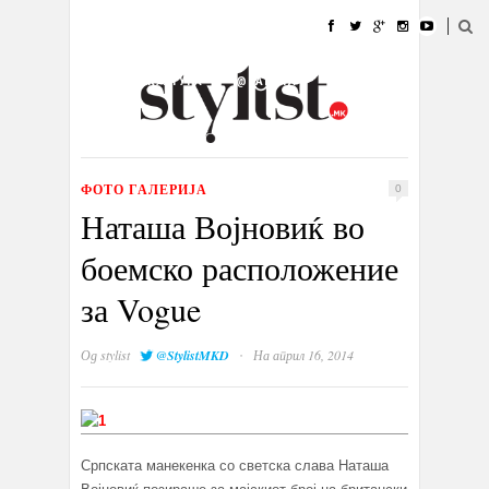
ДОМА
МОДА
СТИЛ
УБАВИНА
ЖИВОТ
КУЛТУРА
@РАБОТА
ГАЛЕРИЈА
ИЗЛОГ
КОНТАКТ
ФОТО ГАЛЕРИЈА
0
Наташа Војновиќ во
боемско расположение
за Vogue
·
Од
stylist
@StylistMKD
На април 16, 2014
Српската манекенка со светска слава Наташа