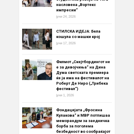
насловена „Вортекс
импресии“
јуни 24, 2026
СТИЛСКА ИДЕЈА: Бела
кошула со машки крој
јуни 17, 2026
Филмот „Скејтбордингот не
е за девојчиња“ на Дина
Дума светската премиера
ќе ја има на фестивалот на
Роберт Де Ниро („Трибека
фестивал“)
јуни 1, 2026
Фондацијата „Фросина
Кулакова“ и МВР потпишаа
меморандум за заедничка
борба за поголема
безбедност во сообраќајот