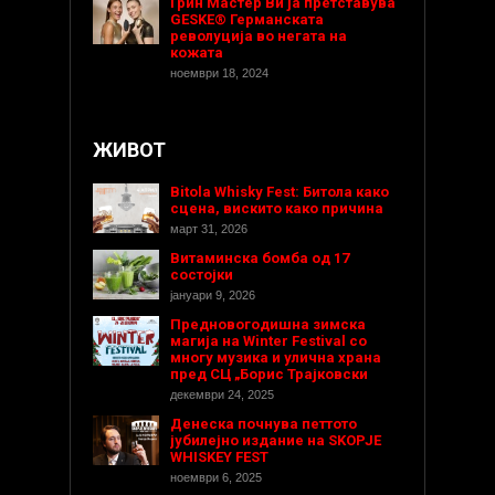
Грин Мастер Ви ја претставува
GESKE® Германската
револуција во негата на
кожата
ноември 18, 2024
ЖИВОТ
Bitola Whisky Fest: Битола како
сцена, вискито како причина
март 31, 2026
Витаминска бомба од 17
состојки
јануари 9, 2026
Предновогодишнa зимска
магија на Winter Festival со
многу музика и улична храна
пред СЦ „Борис Трајковски
декември 24, 2025
Денеска почнува петтото
јубилејно издание на SKOPJE
WHISKEY FEST
ноември 6, 2025