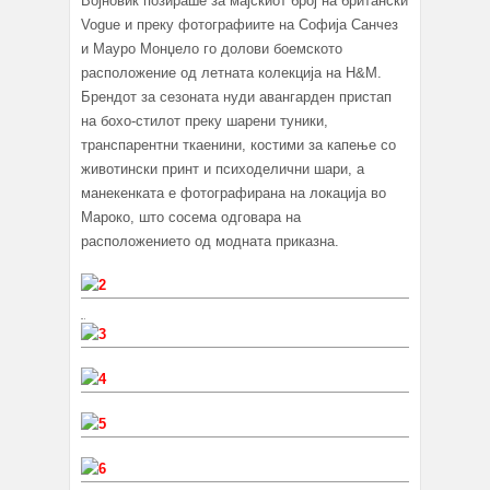
Војновиќ позираше за мајскиот број на британски
Vogue и преку фотографиите на Софија Санчез
и Мауро Монџело го долови боемското
расположение од летната колекција на H&M.
Брендот за сезоната нуди авангарден пристап
на бохо-стилот преку шарени туники,
транспарентни ткаенини, костими за капење со
животински принт и психоделични шари, а
манекенката е фотографирана на локација во
Мароко, што сосема одговара на
расположението од модната приказна.