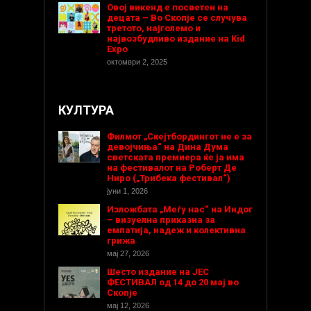
Овој викенд е посветен на
децата – Во Скопје се случува
третото, најголемо и
највозбудливо издание на Kid
Expo
октомври 2, 2025
КУЛТУРА
Филмот „Скејтбордингот не е за
девојчиња“ на Дина Дума
светската премиера ќе ја има
на фестивалот на Роберт Де
Ниро („Трибека фестивал“)
јуни 1, 2026
Изложбата „Меѓу нас“ на Индог
– визуелна приказна за
емпатија, надеж и колективна
грижа
мај 27, 2026
Шесто издание на ЈЕС
ФЕСТИВАЛ од 14 до 20 мај во
Скопје
мај 12, 2026