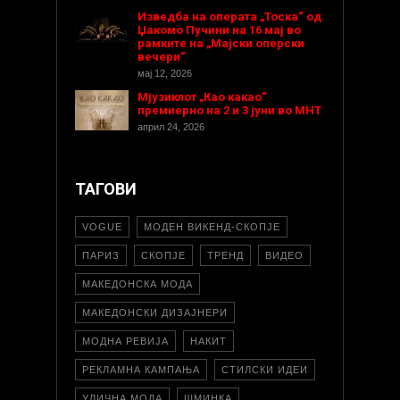
Изведба на операта „Тоска“ од
Џакомо Пучини на 16 мај во
рамките на „Мајски оперски
вечери“
мај 12, 2026
Мјузиклот „Као какао“
премиерно на 2 и 3 јуни во МНТ
април 24, 2026
ТАГОВИ
VOGUE
МОДЕН ВИКЕНД-СКОПЈЕ
ПАРИЗ
СКОПЈЕ
ТРЕНД
ВИДЕО
МАКЕДОНСКА МОДА
МАКЕДОНСКИ ДИЗАЈНЕРИ
МОДНА РЕВИЈА
НАКИТ
РЕКЛАМНА КАМПАЊА
СТИЛСКИ ИДЕИ
УЛИЧНА МОДА
ШМИНКА