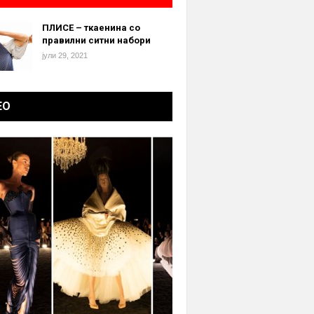
ПЛИСЕ – ткаенина со
правилни ситни набори
јули 29, 2021
ЕО