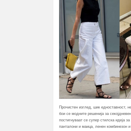
Прочистен изглед, шик едноставност, н
бои се модните решенија за секојдневен
постигнуваат се супер стилска идеја з
панталони и маица, ленен комбинезон и