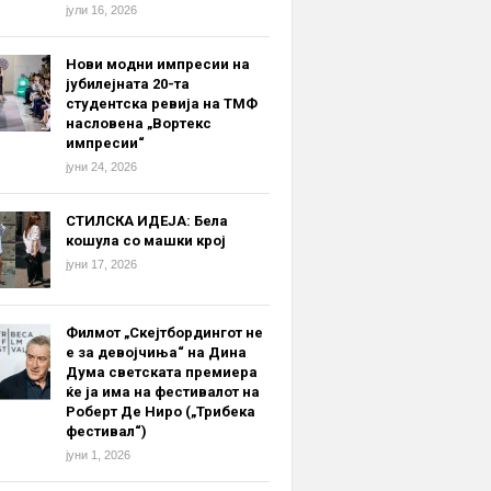
јули 16, 2026
Нови модни импресии на
јубилејната 20-та
студентска ревија на ТМФ
насловена „Вортекс
импресии“
јуни 24, 2026
СТИЛСКА ИДЕЈА: Бела
кошула со машки крој
јуни 17, 2026
Филмот „Скејтбордингот не
е за девојчиња“ на Дина
Дума светската премиера
ќе ја има на фестивалот на
Роберт Де Ниро („Трибека
фестивал“)
јуни 1, 2026