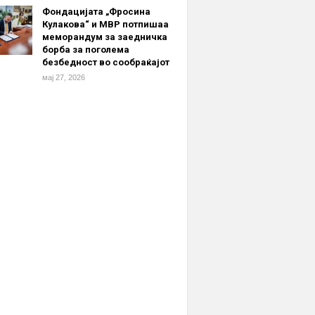
Фондацијата „Фросина
Кулакова“ и МВР потпишаа
меморандум за заедничка
борба за поголема
безбедност во сообраќајот
мај 27, 2026