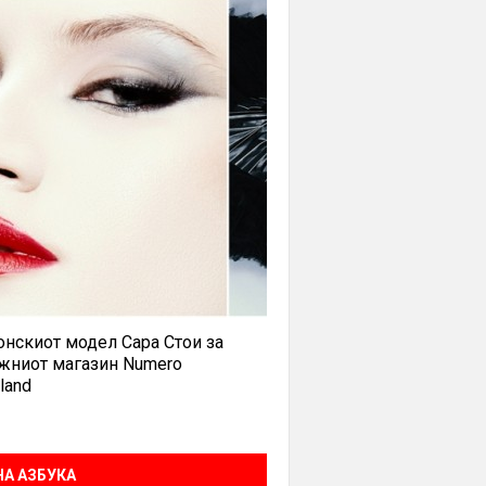
нскиот модел Сара Стои за
жниот магазин Numero
land
А АЗБУКА