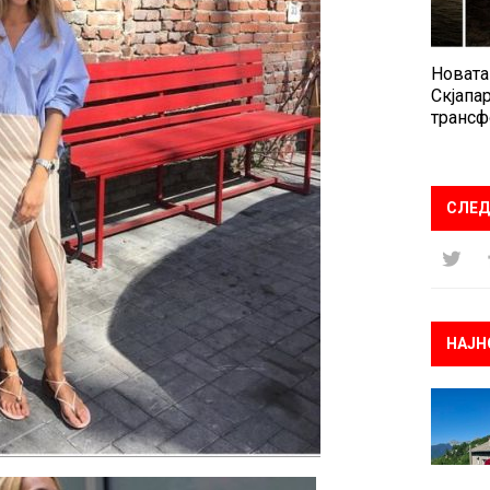
Новата
Скјапар
трансф
СЛЕД
НАЈН