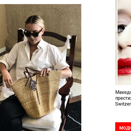
Македо
прести
Switzer
МОДН