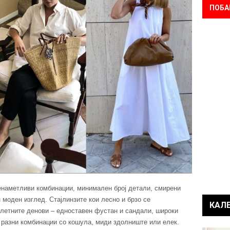
ПОБА
енаметливи комбинации, минимален број детали, смирени
 моден изглед. Стајлинзите кои лесно и брзо се
КАЛ
а летните денови – едноставен фустан и сандали, широки
 разни комбинации со кошула, миди здолниште или елек.