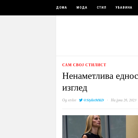
ДОМА
МОДА
СТИЛ
УБАВИНА
САМ СВОЈ СТИЛИСТ
Ненаметлива еднос
изглед
·
Од
stylist
@StylistMKD
На јуни 26, 2023