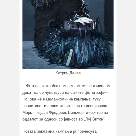
Кетрин Денев
- Фотосесијата беше многу емотивна и мислам
дека тоа се чувствува на самите фотографии.
Но, ова не е меланхолична кампања, туку
навистина ги слави жените кои го инспирираат
Марк – изјави Фредерик Винклер, директор на
одделот за односи со јавност во „Луј Витон“.
Новата рекламна кампања ја пренесува