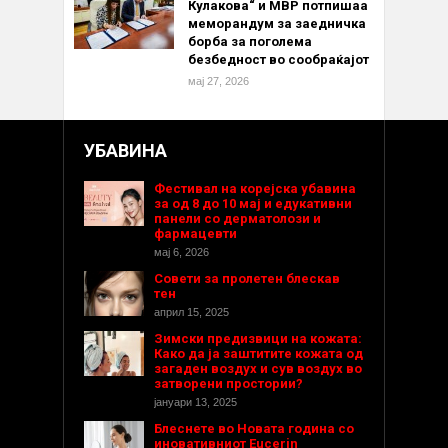
Кулакова“ и МВР потпишаа
меморандум за заедничка
борба за поголема
безбедност во сообраќајот
мај 27, 2026
УБАВИНА
Фестивал на корејска убавина
за од 8 до 10 мај и едукативни
панели со дерматолози и
фармацевти
мај 6, 2026
Совети за пролетен блескав
тен
април 15, 2025
Зимски предизвици на кожата:
Како да ја заштитите кожата од
загаден воздух и сув воздух во
затворени простории?
јануари 13, 2025
Блеснете во Новата година со
иновативниот Eucerin