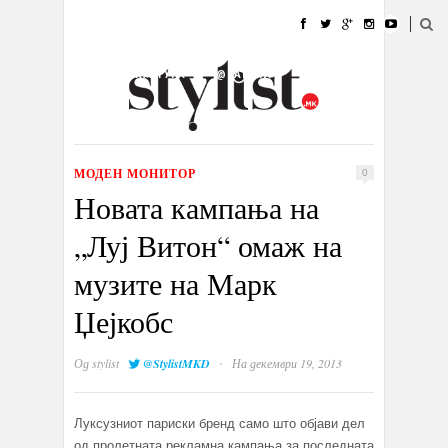
ДОМА
МОДА
СТИЛ
УБАВИНА
ЖИВОТ
КУЛТУРА
@РАБОТА
ГАЛЕРИЈА
ИЗЛОГ
КОНТАКТ
МОДЕН МОНИТОР
0
Новата кампања на
„Луј Витон“ омаж на
музите на Марк
Џејкобс
·
Од
stylist
@StylistMKD
На декември 19, 2013
Луксузниот париски бренд само што објави дел
од пролетната рекламна кампања за последната