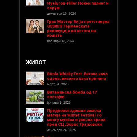
Hyaluron-Filler Ноќен пилинг и
серум
декември 16, 2024
Грин Мастер Ви ја претставува
GESKE® Германската
револуција во негата на
кожата
ноември 18, 2024
ЖИВОТ
Bitola Whisky Fest: Битола како
сцена, вискито како причина
март 31, 2026
Витаминска бомба од 17
состојки
јануари 9, 2026
Предновогодишнa зимска
магија на Winter Festival со
многу музика и улична храна
пред СЦ „Борис Трајковски
декември 24, 2025