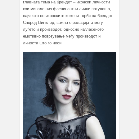
главната тема на брендот – иконски личности
кои минале низ фасцинантни лични патувања,
најчесто со иконските кожени торби на брендот.
Според Винклер, важна е релацијата меѓу
луѓето и производот, односно нагласеното
емотивно поврзување меѓу производот и
линоста што го носи.