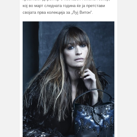
кој во март следната година ќе ја претстави
својата прва колекција за „Луј Витон“.