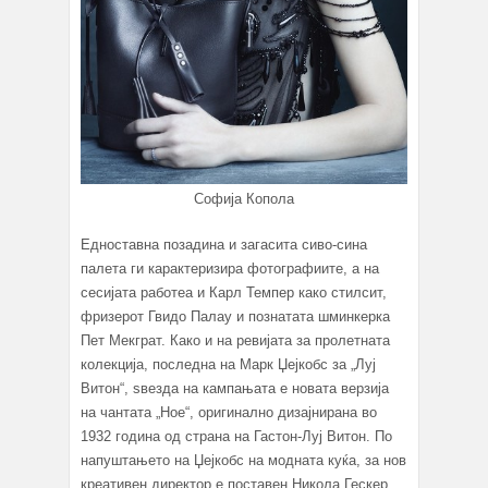
Софија Копола
Едноставна позадина и загасита сиво-сина
палета ги карактеризира фотографиите, а на
сесијата работеа и Карл Темпер како стилсит,
фризерот Гвидо Палау и познатата шминкерка
Пет Мекграт. Како и на ревијата за пролетната
колекција, последна на Марк Џејкобс за „Луј
Витон“, ѕвезда на кампањата е новата верзија
на чантата „Ное“, оригинално дизајнирана во
1932 година од страна на Гастон-Луј Витон. По
напуштањето на Џејкобс на модната куќа, за нов
креативен директор е поставен Никола Гескер,