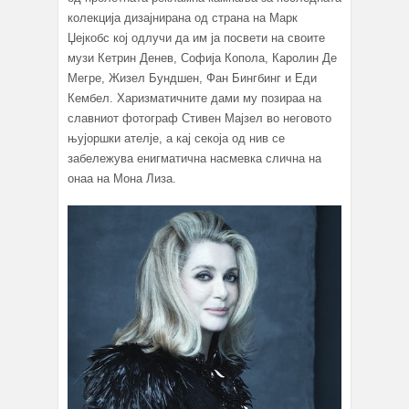
колекција дизајнирана од страна на Марк
Џејкобс кој одлучи да им ја посвети на своите
музи Кетрин Денев, Софија Копола, Каролин Де
Мегре, Жизел Бундшен, Фан Бингбинг и Еди
Кембел. Харизматичните дами му позираа на
славниот фотограф Стивен Мајзел во неговото
њујоршки ателје, а кај секоја од нив се
забележува енигматична насмевка слична на
онаа на Мона Лиза.