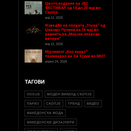
Шесто издание на ЈЕС
ФЕСТИВАЛ од 14 до 20 мај во
Скопје
мај 12, 2026
Изведба на операта „Тоска“ од
Џакомо Пучини на 16 мај во
рамките на „Мајски оперски
вечери“
мај 12, 2026
Мјузиклот „Као какао“
премиерно на 2 и 3 јуни во МНТ
април 24, 2026
ТАГОВИ
VOGUE
МОДЕН ВИКЕНД-СКОПЈЕ
ПАРИЗ
СКОПЈЕ
ТРЕНД
ВИДЕО
МАКЕДОНСКА МОДА
МАКЕДОНСКИ ДИЗАЈНЕРИ