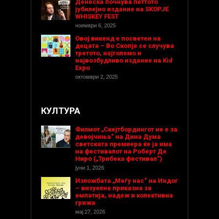
Денеска почнува петтото
јубилејно издание на SKOPJE
WHISKEY FEST
ноември 6, 2025
Овој викенд е посветен на
децата – Во Скопје се случува
третото, најголемо и
највозбудливо издание на Kid
Expo
октомври 2, 2025
КУЛТУРА
Филмот „Скејтбордингот не е за
девојчиња“ на Дина Дума
светската премиера ќе ја има
на фестивалот на Роберт Де
Ниро („Трибека фестивал“)
јуни 1, 2026
Изложбата „Меѓу нас“ на Индог
– визуелна приказна за
емпатија, надеж и колективна
грижа
мај 27, 2026