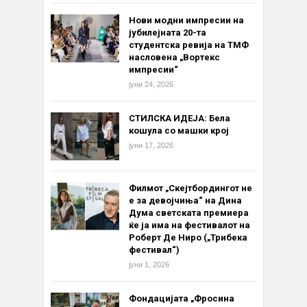
Нови модни импресии на
јубилејната 20-та
студентска ревија на ТМФ
насловена „Вортекс
импресии“
јуни 24, 2026
СТИЛСКА ИДЕЈА: Бела
кошула со машки крој
јуни 17, 2026
Филмот „Скејтбордингот не
е за девојчиња“ на Дина
Дума светската премиера
ќе ја има на фестивалот на
Роберт Де Ниро („Трибека
фестивал“)
јуни 1, 2026
Фондацијата „Фросина