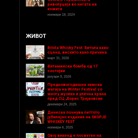
револуција во негата на
кожата
ноември 18, 2024
ЖИВОТ
Bitola Whisky Fest: Битола како
сцена, вискито како причина
март 31, 2026
Витаминска бомба од 17
состојки
јануари 9, 2026
Предновогодишнa зимска
магија на Winter Festival со
многу музика и улична храна
пред СЦ „Борис Трајковски
декември 24, 2025
Денеска почнува петтото
јубилејно издание на SKOPJE
WHISKEY FEST
ноември 6, 2025
Овој викенд е посветен на