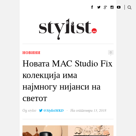
ДОМА
МОДА
СТИЛ
УБАВИНА
ЖИВОТ
КУЛТУРА
@РАБОТА
ГАЛЕРИЈА
ИЗЛОГ
КОНТАКТ
НОВИНИ
0
Новата MAC Studio Fix
колекција има
најмногу нијанси на
светот
·
Од
stylist
@StylistMKD
На септември 13, 2018