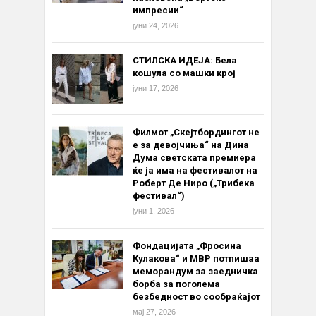
импресии“
јуни 24, 2026
СТИЛСКА ИДЕЈА: Бела
кошула со машки крој
јуни 17, 2026
Филмот „Скејтбордингот не
е за девојчиња“ на Дина
Дума светската премиера
ќе ја има на фестивалот на
Роберт Де Ниро („Трибека
фестивал“)
јуни 1, 2026
Фондацијата „Фросина
Кулакова“ и МВР потпишаа
меморандум за заедничка
борба за поголема
безбедност во сообраќајот
мај 27, 2026