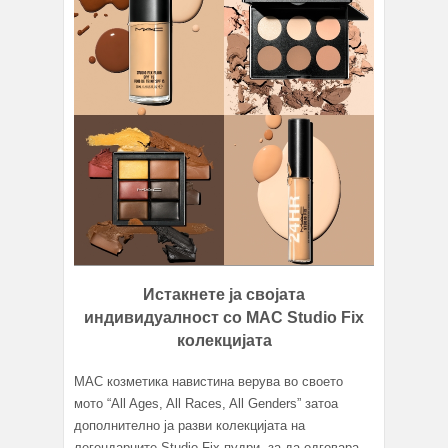
Истакнете ја својата
индивидуалност со MAC Studio Fix
колекцијата
MAC козметика навистина верува во своето
мото “All Ages, All Races, All Genders” затоа
дополнително ја разви колекцијата на
легендарните Studio Fix пудри, за да одговара