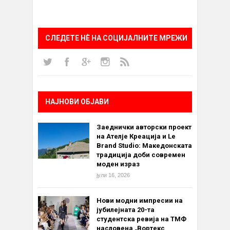
СЛЕДЕТЕ НÈ НА СОЦИЈАЛНИТЕ МРЕЖИ
НАЈНОВИ ОБЈАВИ
Заеднички авторски проект
на Ателје Креација и Le
Brand Studio: Македонската
традиција доби современ
моден израз
јули 16, 2026
Нови модни импресии на
јубилејната 20-та
студентска ревија на ТМФ
насловена „Вортекс