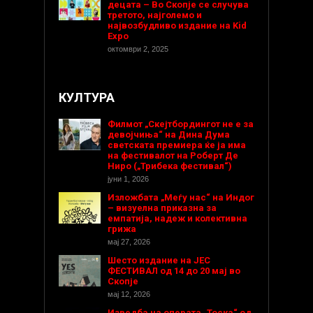
децата – Во Скопје се случува
третото, најголемо и
највозбудливо издание на Kid
Expo
октомври 2, 2025
КУЛТУРА
Филмот „Скејтбордингот не е за
девојчиња“ на Дина Дума
светската премиера ќе ја има
на фестивалот на Роберт Де
Ниро („Трибека фестивал“)
јуни 1, 2026
Изложбата „Меѓу нас“ на Индог
– визуелна приказна за
емпатија, надеж и колективна
грижа
мај 27, 2026
Шесто издание на ЈЕС
ФЕСТИВАЛ од 14 до 20 мај во
Скопје
мај 12, 2026
Изведба на операта „Тоска“ од