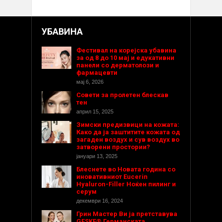
УБАВИНА
Фестивал на корејска убавина
за од 8 до 10 мај и едукативни
панели со дерматолози и
фармацевти
мај 6, 2026
Совети за пролетен блескав
тен
април 15, 2025
Зимски предизвици на кожата:
Како да ја заштитите кожата од
загаден воздух и сув воздух во
затворени простории?
јануари 13, 2025
Блеснете во Новата година со
иновативниот Eucerin
Hyaluron-Filler Ноќен пилинг и
серум
декември 16, 2024
Грин Мастер Ви ја претставува
GESKE® Германската