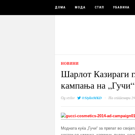
ДОМА
МОДА
СТИЛ
УБАВИНА
НОВИНИ
Шарлот Казираги г
кампања на „Гучи“
·
Од
stylist
@StylistMKD
На септември 29
Модната куќа „Гучи“ за првпат во своја
состои од шминка, кармини, пудри, сенк