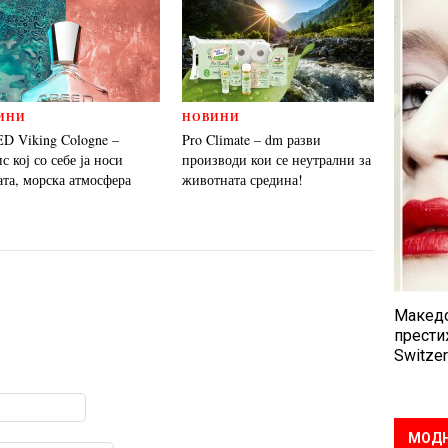
ИНИ
НОВИНИ
D Viking Cologne –
Pro Climate – dm разви
 кој со себе ја носи
производи кои се неутрални за
ата, морска атмосфера
животната средина!
Македо
прести
Switzer
МОДН