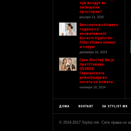
сув воздух во
затворени
простории?
јануари 13, 2025
Блеснете во Новата
година со
иновативниот
Eucerin Hyaluron-
Filler Ноќен пилинг
и серум
декември 16, 2024
Грин Мастер Ви ја
претставува
GESKE®
Германската
револуција во
негата на кожата
ноември 18, 2024
ДОМА
КОНТАКТ
ЗА STYLIST.MK
© 2014-2017 Stylist.mk. Сите права се 