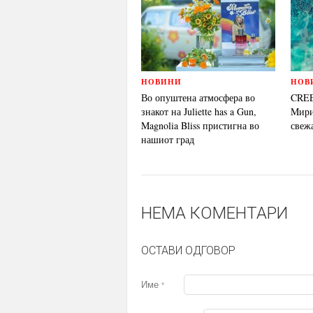
НОВИНИ
НОВ
Во опуштена атмосфера во
CREE
знакот на Juliette has a Gun,
Mирис
Magnolia Bliss пристигна во
свеж
нашиот град
НЕМА КОМЕНТАРИ
ОСТАВИ ОДГОВОР
Име
*