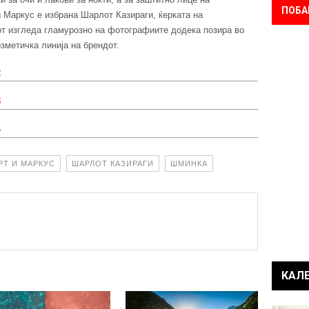
ПОБА
 Маркус е избрана Шарлот Казираги, ќерката на
т изгледа гламурозно на фотографиите додека позира во
зметичка линија на брендот.
РТ И МАРКУС
ШАРЛОТ КАЗИРАГИ
ШМИНКА
КАЛ