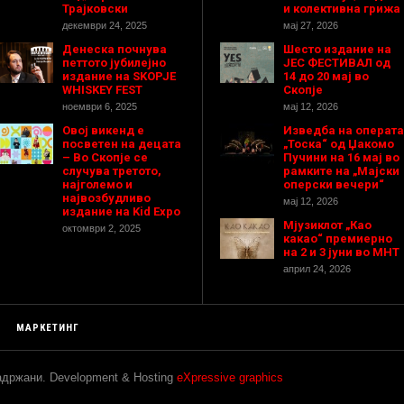
Трајковски
и колективна грижа
декември 24, 2025
мај 27, 2026
Денеска почнува
Шесто издание на
петтото јубилејно
ЈЕС ФЕСТИВАЛ од
издание на SKOPJE
14 до 20 мај во
WHISKEY FEST
Скопје
ноември 6, 2025
мај 12, 2026
Овој викенд е
Изведба на операта
посветен на децата
„Тоска“ од Џакомо
– Во Скопје се
Пучини на 16 мај во
случува третото,
рамките на „Мајски
најголемо и
оперски вечери“
највозбудливо
мај 12, 2026
издание на Kid Expo
Мјузиклот „Као
октомври 2, 2025
какао“ премиерно
на 2 и 3 јуни во МНТ
април 24, 2026
МАРКЕТИНГ
задржани. Development & Hosting
eXpressive graphics