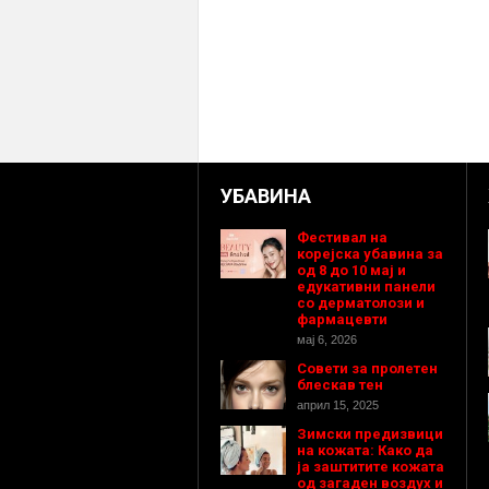
УБАВИНА
Фестивал на
корејска убавина за
од 8 до 10 мај и
едукативни панели
со дерматолози и
фармацевти
мај 6, 2026
Совети за пролетен
блескав тен
април 15, 2025
Зимски предизвици
на кожата: Како да
ја заштитите кожата
од загаден воздух и