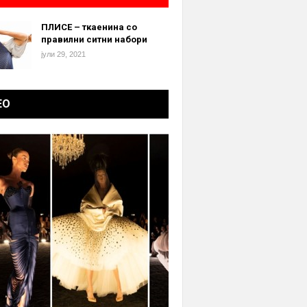
ПЛИСЕ – ткаенина со
правилни ситни набори
јули 29, 2021
ЕО