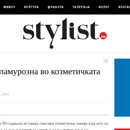
ЖИВОТ
КУЛТУРА
@РАБОТА
ГАЛЕРИЈА
ИЗЛОГ
КОНТА
0
ламурозна во козметичката
, 2014
та 90-годишна историја лансира козметичка линија која што се
и за очи и лакови за нокти, а за заштитно лице на