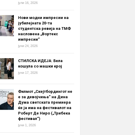
јули 16, 2026
Нови модни импресии на
јубилејната 20-та
студентска ревија на ТМФ
насловена „Вортекс
импресии“
јуни 24, 2026
СТИЛСКА ИДЕЈА: Бела
кошула со машки крој
јуни 17, 2026
Филмот „Скејтбордингот не
е за девојчиња“ на Дина
Дума светската премиера
ќе ја има на фестивалот на
Роберт Де Ниро („Трибека
фестивал“)
јуни 1, 2026