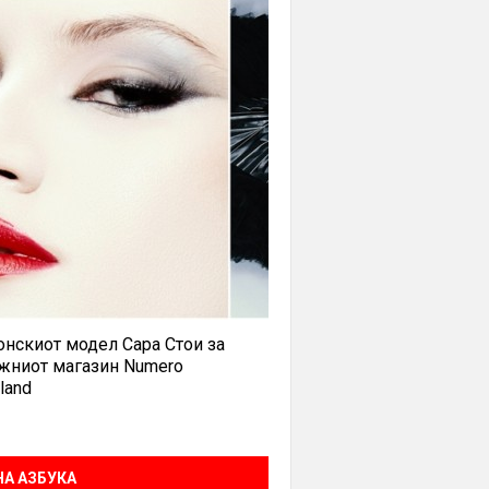
нскиот модел Сара Стои за
жниот магазин Numero
land
А АЗБУКА