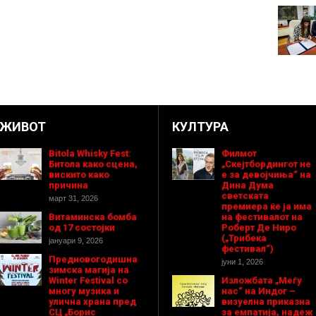
ЖИВОТ
КУЛТУРА
Bitola Whisky Fest:
Филмот
Битола како сцена,
„Скејтбордингот не
вискито како
е за девојчиња“ на
причина
Дина Дума
светската
март 31, 2026
премиера ќе ја има
Витаминска бомба
на фестивалот на
од 17 состојки
Роберт Де Ниро
(„Трибека
јануари 9, 2026
фестивал“)
Предновогодишнa
јуни 1, 2026
зимска магија на
Winter Festival со
Изложбата „Меѓу
многу музика и
нас“ на Индог –
улична храна пред
визуелна приказна
СЦ „Борис
за емпатија, надеж