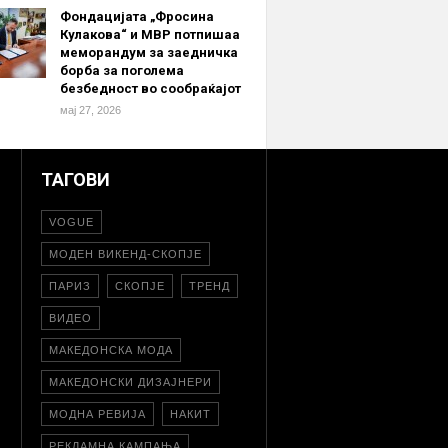
Фондацијата „Фросина
Кулакова“ и МВР потпишаа
меморандум за заедничка
борба за поголема
безбедност во сообраќајот
мај 27, 2026
ТАГОВИ
VOGUE
МОДЕН ВИКЕНД-СКОПЈЕ
ПАРИЗ
СКОПЈЕ
ТРЕНД
ВИДЕО
МАКЕДОНСКА МОДА
МАКЕДОНСКИ ДИЗАЈНЕРИ
МОДНА РЕВИЈА
НАКИТ
РЕКЛАМНА КАМПАЊА