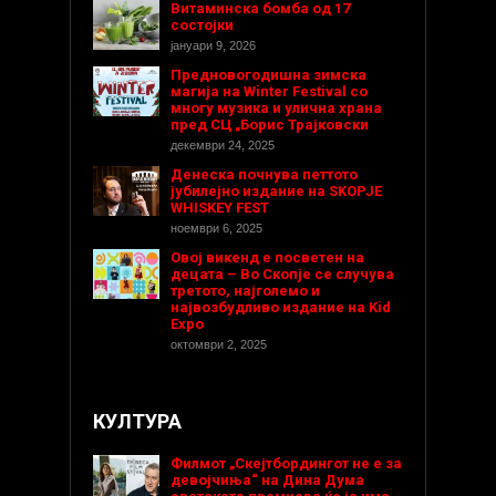
Витаминска бомба од 17
состојки
јануари 9, 2026
Предновогодишнa зимска
магија на Winter Festival со
многу музика и улична храна
пред СЦ „Борис Трајковски
декември 24, 2025
Денеска почнува петтото
јубилејно издание на SKOPJE
WHISKEY FEST
ноември 6, 2025
Овој викенд е посветен на
децата – Во Скопје се случува
третото, најголемо и
највозбудливо издание на Kid
Expo
октомври 2, 2025
КУЛТУРА
Филмот „Скејтбордингот не е за
девојчиња“ на Дина Дума