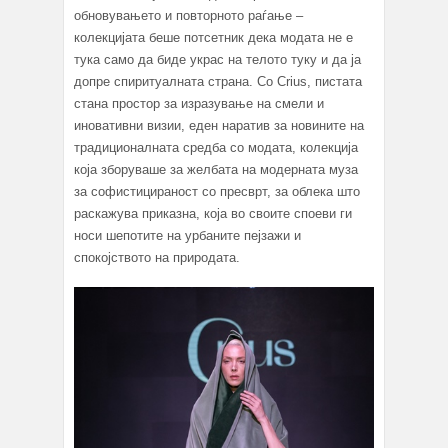
обновувањето и повторното раѓање –
колекцијата беше потсетник дека модата не е
тука само да биде украс на телото туку и да ја
допре спиритуалната страна. Со Crius, пистата
стана простор за изразување на смели и
иновативни визии, еден наратив за новините на
традиционалната средба со модата, колекција
која зборуваше за желбата на модерната муза
за софистицираност со пресврт, за облека што
раскажува приказна, која во своите споеви ги
носи шепотите на урбаните пејзажи и
спокојството на природата.