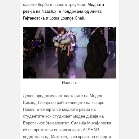
нашите борби и нашите триумфи.
Модната
ревија на Naash.x, е поддржана од Анита
Гајтановска и Lotus Lounge Chair.
Naash.x
Денес продолжуваат настаните на Моден
Викенд Скопје со работилниците на Europe
House, а вечерта се модните ревии на
студентите кои студираат моден дизајн на
Европскиот Универзитет, Силвија Михајловска
ќе се претстави со колекцијата ALSHAR
поддржана од Макстил, а за крајот на вечерта