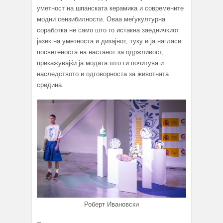
уметност на шпанската керамика и современите
модни сензибилности. Оваа меѓукултурна
соработка не само што го истакна заедничкиот
јазик на уметноста и дизајнот, туку и ја нагласи
посветеноста на настанот за одржливост,
прикажувајќи ја модата што ги почитува и
наследството и одговорноста за животната
средина.
Роберт Ивановски