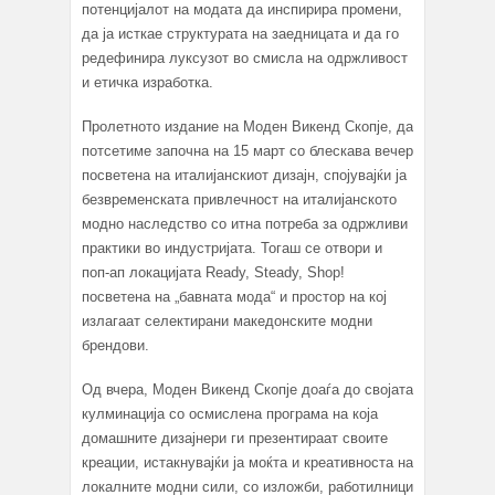
потенцијалот на модата да инспирира промени,
да ја исткае структурата на заедницата и да го
редефинира луксузот во смисла на одржливост
и етичка изработка.
Пролетното издание на Моден Викенд Скопје, да
потсетиме започна на 15 март со блескава вечер
посветена на италијанскиот дизајн, спојувајќи ја
безвременската привлечност на италијанското
модно наследство со итна потреба за одржливи
практики во индустријата. Тогаш се отвори и
поп-ап локацијата Ready, Steady, Shop!
посветена на „бавната мода“ и простор на кој
излагаат селектирани македонските модни
брендови.
Од вчера, Моден Викенд Скопје доаѓа до својата
кулминација со осмислена програма на која
домашните дизајнери ги презентираат своите
креации, истакнувајќи ја моќта и креативноста на
локалните модни сили, со изложби, работилници