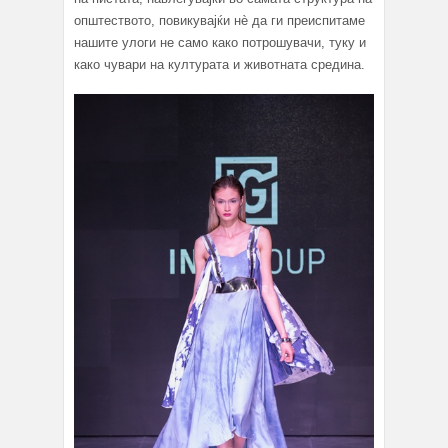
општеството, повикувајќи нè да ги преиспитаме
нашите улоги не само како потрошувачи, туку и
како чувари на културата и животната средина.