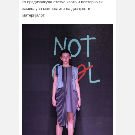
го предизвикува статус квото и повторно ги
замислува можностите на дизајнот и
материјалот.