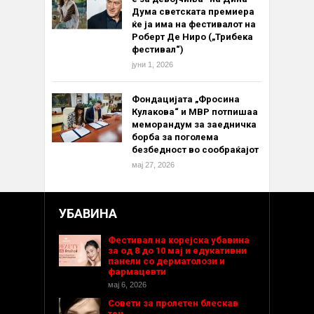
Дума светската премиера
ќе ја има на фестивалот на
Роберт Де Ниро („Трибека
фестивал“)
јуни 1, 2026
Фондацијата „Фросина
Кулакова“ и МВР потпишаа
меморандум за заедничка
борба за поголема
безбедност во сообраќајот
мај 27, 2026
УБАВИНА
Фестивал на корејска убавина
за од 8 до 10 мај и едукативни
панели со дерматолози и
фармацевти
мај 6, 2026
Совети за пролетен блескав
тен