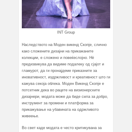
INT Group
Наследството на Моден викенд Скопје, слично
како сложените дизајни на прикажаните
колекции, е сложено и повеќеслојно. Нè
предизвикува да видиме подалеку од сјајот и
гламурот, да ги пронајдеме приказните за
иновативност, издржливост и креативност што ги
кажува секоја облека. Моден Викенд Скопје е
потсетник дека во рацете на визионерските
дизајнери, модата може да биде сила за добро,
инструмент за промени и платформа за
прикажување на убавината на одржливото
живеење.
Во свет каде модата е често критикувана за