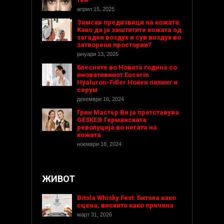
април 15, 2025
Зимски предизвици на кожата:
Како да ја заштитите кожата од
загаден воздух и сув воздух во
затворени простории?
јануари 13, 2025
Блеснете во Новата година со
иновативниот Eucerin
Hyaluron-Filler Ноќен пилинг и
серум
декември 16, 2024
Грин Мастер Ви ја претставува
GESKE® Германската
револуција во негата на
кожата
ноември 18, 2024
ЖИВОТ
Bitola Whisky Fest: Битола како
сцена, вискито како причина
март 31, 2026