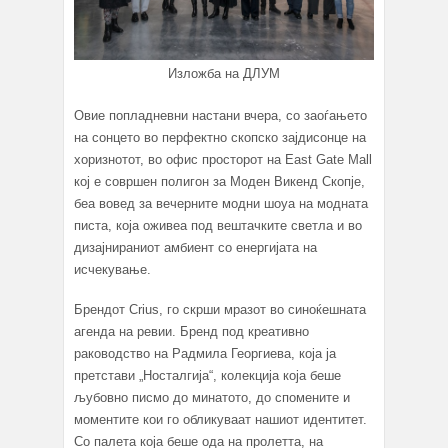
Изложба на ДЛУМ
Овие попладневни настани вчера, со заоѓањето
на сонцето во перфектно скопско зајдисонце на
хоризнотот, во офис просторот на East Gate Mall
кој е совршен полигон за Моден Викенд Скопје,
беа вовед за вечерните модни шоуа на модната
писта, која оживеа под вештачките светла и во
дизајнираниот амбиент со енергијата на
исчекување.
Брендот Crius, го скрши мразот во синоќешната
агенда на ревии. Бренд под креативно
раководство на Радмила Георгиева, која ја
претстави „Носталгија“, колекција која беше
љубовно писмо до минатото, до спомените и
моментите кои го обликуваат нашиот идентитет.
Со палета која беше ода на пролетта, на