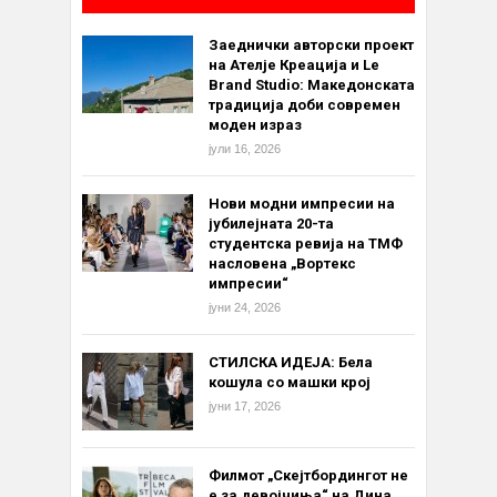
Заеднички авторски проект
на Ателје Креација и Le
Brand Studio: Македонската
традиција доби современ
моден израз
јули 16, 2026
Нови модни импресии на
јубилејната 20-та
студентска ревија на ТМФ
насловена „Вортекс
импресии“
јуни 24, 2026
СТИЛСКА ИДЕЈА: Бела
кошула со машки крој
јуни 17, 2026
Филмот „Скејтбордингот не
е за девојчиња“ на Дина