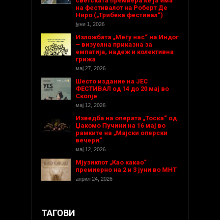
светската премиера ќе ја има
на фестивалот на Роберт Де
Ниро („Трибека фестивал“)
јуни 1, 2026
Изложбата „Меѓу нас“ на Индог
– визуелна приказна за
емпатија, надеж и колективна
грижа
мај 27, 2026
Шесто издание на ЈЕС
ФЕСТИВАЛ од 14 до 20 мај во
Скопје
мај 12, 2026
Изведба на операта „Тоска“ од
Џакомо Пучини на 16 мај во
рамките на „Мајски оперски
вечери“
мај 12, 2026
Мјузиклот „Као какао“
премиерно на 2 и 3 јуни во МНТ
април 24, 2026
ТАГОВИ