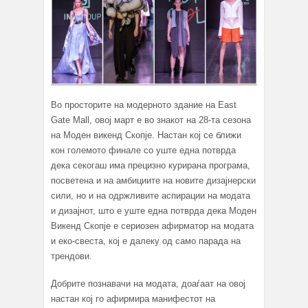
Во просторите на модерното здание на East
Gate Mall, овој март е во знакот на 28-та сезона
на Моден викенд Скопје. Настан кој се ближи
кон големото финале со уште една потврда
дека секогаш има прецизно курирана програма,
посветена и на амбициите на новите дизајнерски
сили, но и на одржливите аспирации на модата
и дизајнот, што е уште една потврда дека Моден
Викенд Скопје е сериозен афирматор на модата
и еко-свеста, кој е далеку од само парада на
трендови.
Добрите познавачи на модата, доаѓаат на овој
настан кој го афирмира манифестот на