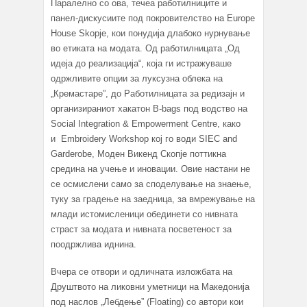
Паралелно со ова, течеа работилниците и
панел-дискусиите под покровителство на Europe
Hоuse Skopje, кои понудија длабоко нурнување
во етиката на модата. Од работилницата „Од
идеја до реализација“, која ги истражуваше
одржливите опции за луксузна облека на
„Кремастаре”, до Работилницата за редизајн и
организираниот хакатон B-bags под водство на
Social Integration & Empowerment Centre, како
и Embroidery Workshop кој го води SIEC and
Garderobe, Моден Викенд Скопје поттикна
средина на учење и иновации. Овие настани не
се осмислени само за споделување на знаење,
туку за градење на заедница, за вмрежување на
млади истомисленици обединети со нивната
страст за модата и нивната посветеност за
поодржлива иднина.
Вчера се отвори и одличната изложбата на
Друштвото на ликовни уметници на Македонија
под наслов „Лебдење” (Floating) со автори кои