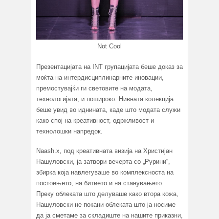
Not Cool
Презентацијата на INT групацијата беше доказ за
моќта на интердисциплинарните иновации,
премостувајќи ги световите на модата,
технологијата, и пошироко. Нивната колекција
беше увид во иднината, каде што модата служи
како спој на креативност, одржливост и
технолошки напредок.
Naash.x, под креативната визија на Христијан
Нашуловски, ја затвори вечерта со „Рурини“,
збирка која навлегуваше во комплексноста на
постоењето, на битието и на станувањето.
Преку облеката што делуваше како втора кожа,
Нашуловски не покани облеката што ја носиме
да ја сметаме за складиште на нашите приказни,