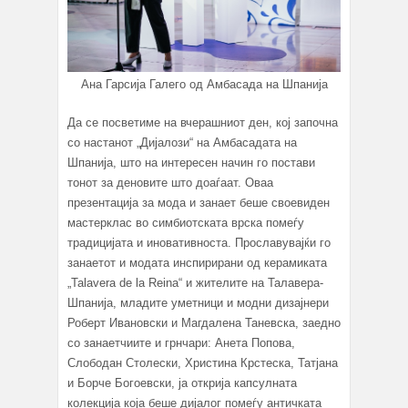
Ана Гарсија Галего од Амбасада на Шпанија
Да се посветиме на вчерашниот ден, кој започна
со настанот „Дијалози“ на Амбасадата на
Шпанија, што на интересен начин го постави
тонот за деновите што доаѓаат. Оваа
презентација за мода и занает беше своевиден
мастерклас во симбиотската врска помеѓу
традицијата и иновативноста. Прославувајќи го
занаетот и модата инспирирани од керамиката
„Talavera de la Reina“ и жителите на Талавера-
Шпанија, младите уметници и модни дизајнери
Роберт Ивановски и Магдалена Таневска, заедно
со занаетчиите и грнчари: Анета Попова,
Слободан Столески, Христина Крстеска, Татјана
и Борче Богоевски, ја открија капсулната
колекција која беше дијалог помеѓу античката