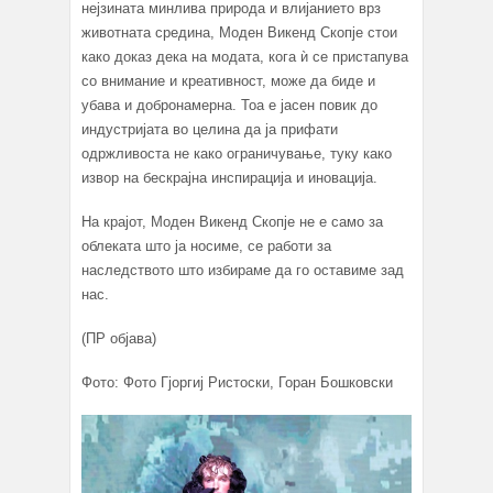
нејзината минлива природа и влијанието врз
животната средина, Моден Викенд Скопје стои
како доказ дека на модата, кога ѝ се пристапува
со внимание и креативност, може да биде и
убава и добронамерна. Тоа е јасен повик до
индустријата во целина да ја прифати
одржливоста не како ограничување, туку како
извор на бескрајна инспирација и иновација.
На крајот, Моден Викенд Скопје не е само за
облеката што ја носиме, се работи за
наследството што избираме да го оставиме зад
нас.
(ПР објава)
Фото: Фото Гјоргиј Ристоски, Горан Бошковски