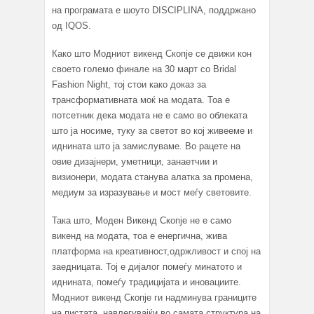
на програмата е шоуто DISCIPLINA, поддржано
од IQOS.
Како што Модниот викенд Скопје се движи кон
своето големо финале на 30 март со Bridal
Fashion Night, тој стои како доказ за
трансформативната моќ на модата. Тоа е
потсетник дека модата не е само во облеката
што ја носиме, туку за светот во кој живееме и
иднината што ја замислуваме. Во рацете на
овие дизајнери, уметници, занаетчии и
визионери, модата станува алатка за промена,
медиум за изразување и мост меѓу световите.
Така што, Моден Викенд Скопје не е само
викенд на модата, тоа е енергична, жива
платформа на креативност,одржливост и спој на
заедницата. Тој е дијалог помеѓу минатото и
иднината, помеѓу традицијата и иновациите.
Модниот викенд Скопје ги надминува границите
на пистата, навлегувајќи во самата структура на