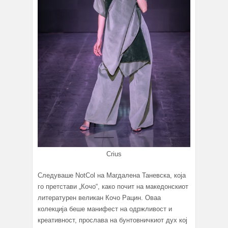
Crius
Следуваше NotCol на Магдалена Таневска, која
го претстави „Кочо“, како почит на македонскиот
литературен великан Кочо Рацин. Оваа
колекција беше манифест на одржливост и
креативност, прослава на бунтовничкиот дух кој