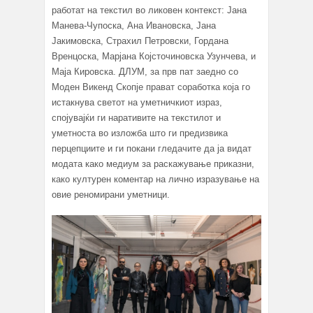
работат на текстил во ликовен контекст: Јана
Манева-Чупоска, Ана Ивановска, Јана
Јакимовска, Страхил Петровски, Гордана
Вренцоска, Марјана Којсточиновска Узунчева, и
Маја Кировска. ДЛУМ, за прв пат заедно со
Моден Викенд Скопје прават соработка која го
истакнува светот на уметничкиот израз,
спојувајќи ги наративите на текстилот и
уметноста во изложба што ги предизвика
перцепциите и ги покани гледачите да ја видат
модата како медиум за раскажување приказни,
како културен коментар на лично изразување на
овие реномирани уметници.