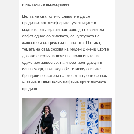
и настани за вмрежување.
Целта на ова големо финале е да се
предизвикаат дизајнерите, уметниците и
модните ентузијасти повторно да го замислат
својот однос со облеката, со културата на
живеење и со грижа за планетата. Па така,
темата на оваа сезона на Моден Викенд Скопје
докажа енергична почит на принципите на
одржливо живеење, на иновативен дизајн и
бавна мода, прикажувајќи ги македонските
брендови посветени на етосот на долговечност,
убавина и минимално влијание врз животната
средина.