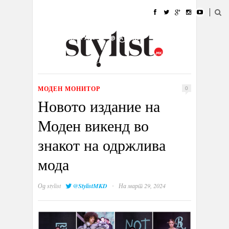
ДОМА
МОДА
СТИЛ
УБАВИНА
ЖИВОТ
КУЛТУРА
@РАБОТА
ГАЛЕРИЈА
ИЗЛОГ
КОНТАКТ
МОДЕН МОНИТОР
0
Новото издание на
Моден викенд во
знакот на одржлива
мода
·
Од
stylist
@StylistMKD
На март 29, 2024