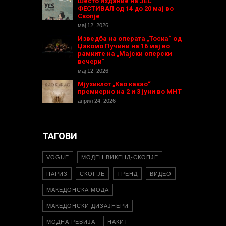
Шесто издание на ЈЕС
ФЕСТИВАЛ од 14 до 20 мај во
Скопје
мај 12, 2026
Изведба на операта „Тоска“ од
Џакомо Пучини на 16 мај во
рамките на „Мајски оперски
вечери“
мај 12, 2026
Мјузиклот „Као какао“
премиерно на 2 и 3 јуни во МНТ
април 24, 2026
ТАГОВИ
VOGUE
МОДЕН ВИКЕНД-СКОПЈЕ
ПАРИЗ
СКОПЈЕ
ТРЕНД
ВИДЕО
МАКЕДОНСКА МОДА
МАКЕДОНСКИ ДИЗАЈНЕРИ
МОДНА РЕВИЈА
НАКИТ