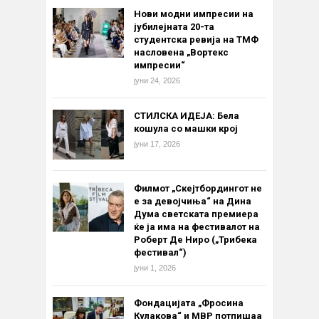
Нови модни импресии на
јубилејната 20-та
студентска ревија на ТМФ
насловена „Вортекс
импресии“
јуни 24, 2026
СТИЛСКА ИДЕЈА: Бела
кошула со машки крој
јуни 17, 2026
Филмот „Скејтбордингот не
е за девојчиња“ на Дина
Дума светската премиера
ќе ја има на фестивалот на
Роберт Де Ниро („Трибека
фестивал“)
јуни 1, 2026
Фондацијата „Фросина
Кулакова“ и МВР потпишаа