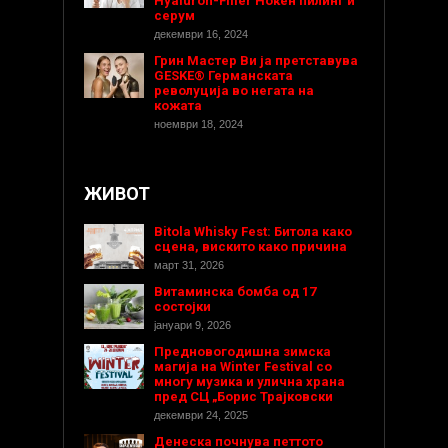
Hyaluron-Filler Ноќен пилинг и
серум
декември 16, 2024
Грин Мастер Ви ја претставува
GESKE® Германската
револуција во негата на
кожата
ноември 18, 2024
ЖИВОТ
Bitola Whisky Fest: Битола како
сцена, вискито како причина
март 31, 2026
Витаминска бомба од 17
состојки
јануари 9, 2026
Предновогодишнa зимска
магија на Winter Festival со
многу музика и улична храна
пред СЦ „Борис Трајковски
декември 24, 2025
Денеска почнува петтото