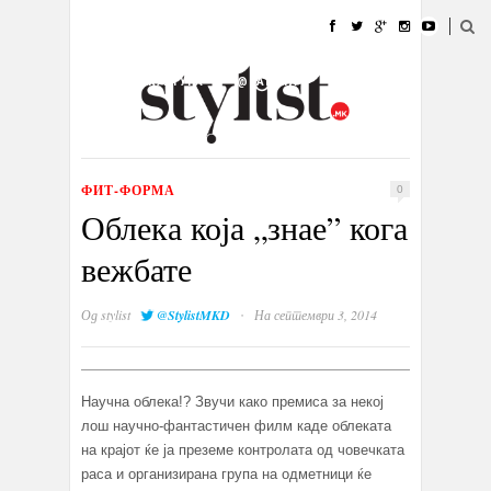
ДОМА
МОДА
СТИЛ
УБАВИНА
ЖИВОТ
КУЛТУРА
@РАБОТА
ГАЛЕРИЈА
ИЗЛОГ
КОНТАКТ
ФИТ-ФОРМА
0
Облека која „знае” кога
вежбате
·
Од
stylist
@StylistMKD
На септември 3, 2014
Научна облека!? Звучи како премиса за некој
лош научно-фантастичен филм каде облеката
на крајот ќе ја преземе контролата од човечката
раса и организирана група на одметници ќе