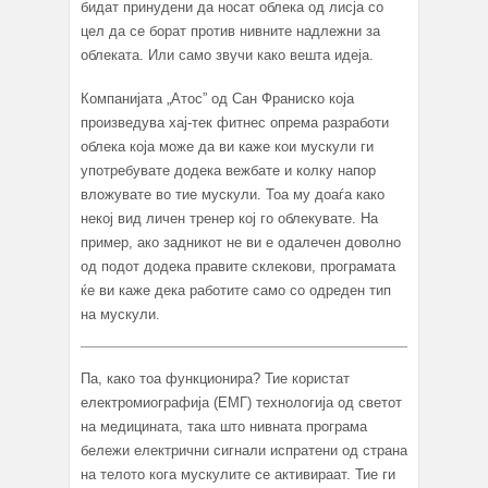
бидат принудени да носат облека од лисја со
цел да се борат против нивните надлежни за
облеката. Или само звучи како вешта идеја.
Компанијата „Атос” од Сан Франиско која
произведува хај-тек фитнес опрема разработи
облека која може да ви каже кои мускули ги
употребувате додека вежбате и колку напор
вложувате во тие мускули. Тоа му доаѓа како
некој вид личен тренер кој го облекувате. На
пример, ако задникот не ви е одалечен доволно
од подот додека правите склекови, програмата
ќе ви каже дека работите само со одреден тип
на мускули.
Па, како тоа функционира? Тие користат
електромиографија (ЕМГ) технологија од светот
на медицината, така што нивната програма
бележи електрични сигнали испратени од страна
на телото кога мускулите се активираат. Тие ги