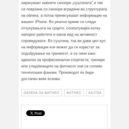
нарекуваат нивните сензори „суштината” и тие
се поврзани со сензори вградени во структурата
на облека, а потоа пренесувааат информации на
вашиот iPhone. Во реално време се следи
отчукувањата на срцето, соопштувајќи колку
напорно работите и каков вид на активност
спроведувате. Во суштина, тоа ви дава цел куп
на информации кои можат да се користат за
подобрување на тренингот, и се чини како
идеално за професионални спортисти, тренери
или следбениците на фитнесот кои се големи
технолошки фанови. Производот ќе биде
достапен веќе есенва.
ОБЛЕКА ЗА ФИТНЕС
ФИТНЕС
ХАЈТЕК