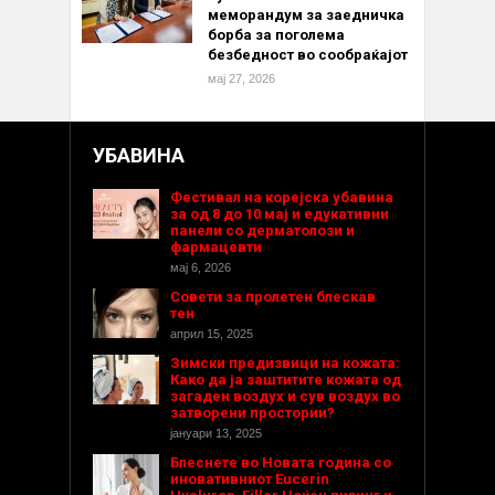
меморандум за заедничка
борба за поголема
безбедност во сообраќајот
мај 27, 2026
УБАВИНА
Фестивал на корејска убавина
за од 8 до 10 мај и едукативни
панели со дерматолози и
фармацевти
мај 6, 2026
Совети за пролетен блескав
тен
април 15, 2025
Зимски предизвици на кожата:
Како да ја заштитите кожата од
загаден воздух и сув воздух во
затворени простории?
јануари 13, 2025
Блеснете во Новата година со
иновативниот Eucerin