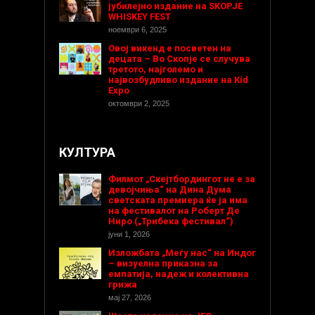
јубилејно издание на SKOPJE
WHISKEY FEST
ноември 6, 2025
Овој викенд е посветен на
децата – Во Скопје се случува
третото, најголемо и
највозбудливо издание на Kid
Expo
октомври 2, 2025
КУЛТУРА
Филмот „Скејтбордингот не е за
девојчиња“ на Дина Дума
светската премиера ќе ја има
на фестивалот на Роберт Де
Ниро („Трибека фестивал“)
јуни 1, 2026
Изложбата „Меѓу нас“ на Индог
– визуелна приказна за
емпатија, надеж и колективна
грижа
мај 27, 2026