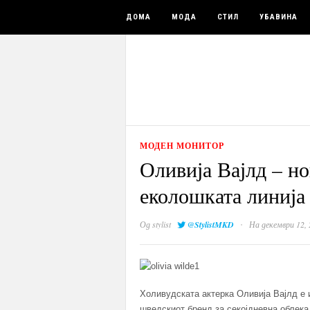
ДОМА
МОДА
СТИЛ
УБАВИНА
МОДЕН МОНИТОР
Оливија Вајлд – н
еколошката линиј
·
Од
stylist
@StylistMKD
На декември 12, 
Холивудската актерка Оливија Вајлд е 
шведскиот бренд за секојдневна облека