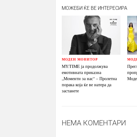
МОЖЕБИ ЌЕ ВЕ ИНТЕРЕСИРА
МОДЕН МОНИТОР
МОД
MY:TIME ја продолжува
Прег
емотивната приказна
проп
„Моменти за нас“ – Пролетна
Моде
порака која ќе ве натера да
застанете
НЕМА КОМЕНТАРИ