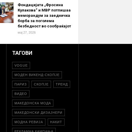
Фондацијата „Фросина
Кулакова“ и МВР потпишаа
меморандум за заедничка
борба за поголема
безбедност во сообраќајот
мај 27, 2026
ТАГОВИ
VOGUE
МОДЕН ВИКЕНД-СКОПЈЕ
ПАРИЗ
СКОПЈЕ
ТРЕНД
ВИДЕО
МАКЕДОНСКА МОДА
МАКЕДОНСКИ ДИЗАЈНЕРИ
МОДНА РЕВИЈА
НАКИТ
РЕКЛАМНА КАМПАЊА