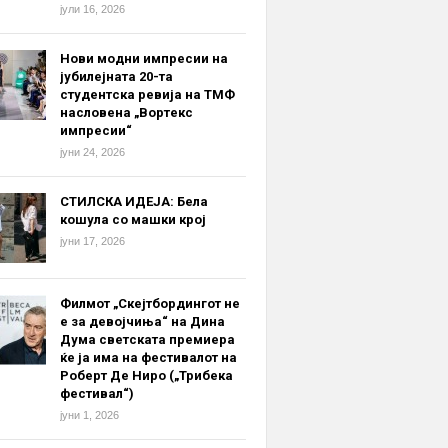
јули 16, 2026
Нови модни импресии на
јубилејната 20-та
студентска ревија на ТМФ
насловена „Вортекс
импресии“
јуни 24, 2026
СТИЛСКА ИДЕЈА: Бела
кошула со машки крој
јуни 17, 2026
Филмот „Скејтбордингот не
е за девојчиња“ на Дина
Дума светската премиера
ќе ја има на фестивалот на
Роберт Де Ниро („Трибека
фестивал“)
јуни 1, 2026