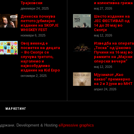
Трајковски
и колективна грижа
декември 24, 2025
мај 27, 2026
Денеска почнува
Шесто издание на
петтото јубилејно
ЈЕС ФЕСТИВАЛ од
издание на SKOPJE
14 до 20 мај во
WHISKEY FEST
Скопје
ноември 6, 2025
мај 12, 2026
Овој викенд е
Изведба на операта
посветен на децата
„Тоска“ од Џакомо
– Во Скопје се
Пучини на 16 мај во
случува третото,
рамките на „Мајски
најголемо и
оперски вечери“
највозбудливо
мај 12, 2026
издание на Kid Expo
Мјузиклот „Као
октомври 2, 2025
какао“ премиерно
на 2 и 3 јуни во МНТ
април 24, 2026
МАРКЕТИНГ
задржани. Development & Hosting
eXpressive graphics