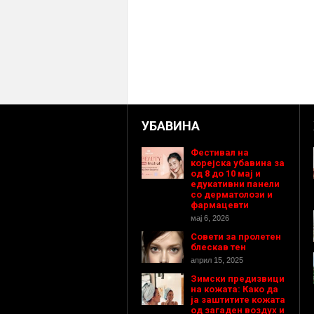
УБАВИНА
Фестивал на
корејска убавина за
од 8 до 10 мај и
едукативни панели
со дерматолози и
фармацевти
мај 6, 2026
Совети за пролетен
блескав тен
април 15, 2025
Зимски предизвици
на кожата: Како да
ја заштитите кожата
од загаден воздух и