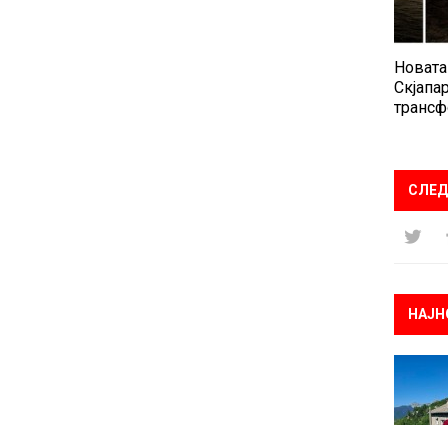
Новата
Скјапар
трансф
СЛЕД
НАЈН