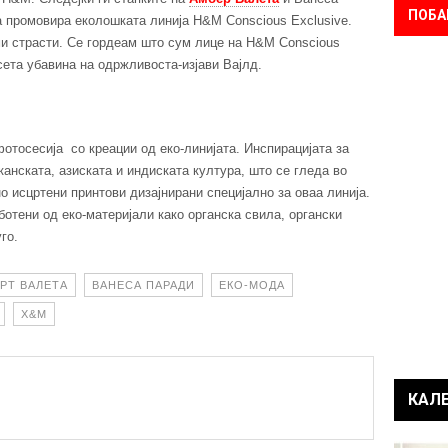
ПОБА
а промовира еколошката линија H&M Conscious Exclusive.
ми страсти. Се гордеам што сум лице на H&M Conscious
 сета убавина на одржливоста-изјави Вајлд.
отосесија со креации од еко-линијата. Инспирацијата за
канската, азиската и индиската култура, што се гледа во
о исцртени принтови дизајнирани специјално за оваа линија.
отени од еко-материјали како органска свила, органски
го.
РТ ВАЛЕТА
ВАНЕСА ПАРАДИ
ЕКО-МОДА
Х&М
КАЛ