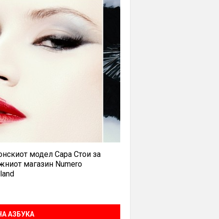
нскиот модел Сара Стои за
жниот магазин Numero
land
А АЗБУКА