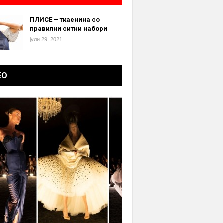
ПЛИСЕ – ткаенина со
правилни ситни набори
јули 29, 2021
ЕО