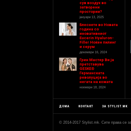
сув воздух во
затворени
простории?
јануари 13, 2025
Блеснете во Новата
година со
иновативниот
Eucerin Hyaluron-
Filler Ноќен пилинг
и серум
декември 16, 2024
Грин Мастер Ви ја
претставува
GESKE®
Германската
револуција во
негата на кожата
ноември 18, 2024
ДОМА
КОНТАКТ
ЗА STYLIST.MK
© 2014-2017 Stylist.mk. Сите права се 