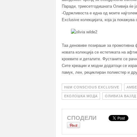
Паради, триесетгодишната Оливија ќе ј
-Одржливоста е една од моите најголе
Exclusive колекцијата, која ја покажува
Таа деновиве позираше за промотивна ф
новата колекција се естетиката на афти
кроевите и деталите. Фустаните се рачн
Сите креации и модни додатоци се израб
памук, лен, рециклиран полиестер и дру
H&M CONSCIOUS EXCLUSIVE
АМБЕ
ЕКОЛОШКА МОДА
ОЛИВИЈА ВАЈЛД
СПОДЕЛИ