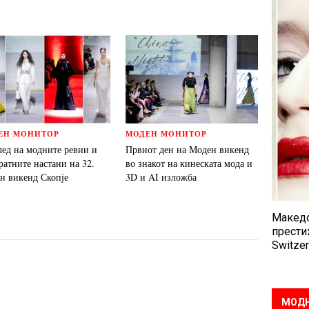
ЕН МОНИТОР
МОДЕН МОНИТОР
лед на модните ревии и
Првиот ден на Моден викенд
ратните настани на 32.
во знакот на кинеската мода и
н викенд Скопје
3D и AI изложба
Македо
прести
Switzer
МОДН