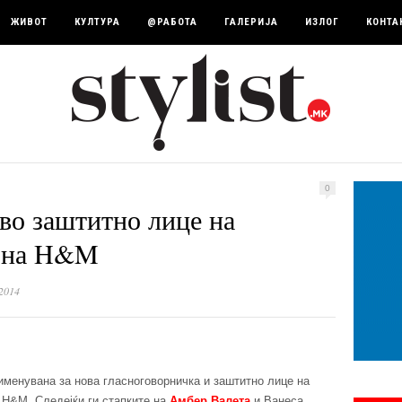
ЖИВОТ
КУЛТУРА
@РАБОТА
ГАЛЕРИЈА
ИЗЛОГ
КОНТА
0
ово заштитно лице на
а на H&M
2014
именувана за нова гласноговорничка и заштитно лице на
 H&M. Следејќи ги стапките на
Амбер Валета
и Ванеса