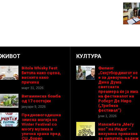
ЖИВОТ
КУЛТУРА
Bitola Whisky Fest:
Филмот
Битола како сцена,
„Скејтбордингот не
вискито како
е за девојчиња“ на
причина
Дина Дума
светската
март 31, 2026
премиера ќе ја има
Витаминска бомба
на фестивалот на
од 17 состојки
Роберт Де Ниро
(„Трибека
јануари 9, 2026
фестивал“)
Предновогодишнa
јуни 1, 2026
зимска магија на
Winter Festival со
Изложбата „Меѓу
многу музика и
нас“ на Индог –
улична храна пред
визуелна приказна
СЦ „Борис
за емпатија, надеж