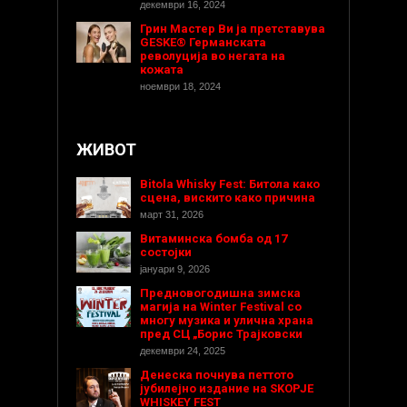
декември 16, 2024
Грин Мастер Ви ја претставува
GESKE® Германската
револуција во негата на
кожата
ноември 18, 2024
ЖИВОТ
Bitola Whisky Fest: Битола како
сцена, вискито како причина
март 31, 2026
Витаминска бомба од 17
состојки
јануари 9, 2026
Предновогодишнa зимска
магија на Winter Festival со
многу музика и улична храна
пред СЦ „Борис Трајковски
декември 24, 2025
Денеска почнува петтото
јубилејно издание на SKOPJE
WHISKEY FEST