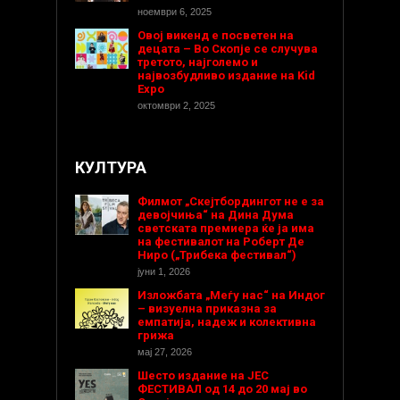
ноември 6, 2025
Овој викенд е посветен на
децата – Во Скопје се случува
третото, најголемо и
највозбудливо издание на Kid
Expo
октомври 2, 2025
КУЛТУРА
Филмот „Скејтбордингот не е за
девојчиња“ на Дина Дума
светската премиера ќе ја има
на фестивалот на Роберт Де
Ниро („Трибека фестивал“)
јуни 1, 2026
Изложбата „Меѓу нас“ на Индог
– визуелна приказна за
емпатија, надеж и колективна
грижа
мај 27, 2026
Шесто издание на ЈЕС
ФЕСТИВАЛ од 14 до 20 мај во