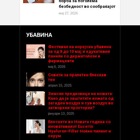
борба за поголема
безбедност во сообраќајот
мај 27, 2026
УБАВИНА
Фестивал на корејска убавина
за од 8 до 10 мај и едукативни
панели со дерматолози и
фармацевти
мај 6, 2026
Совети за пролетен блескав
тен
април 15, 2025
Зимски предизвици на кожата:
Како да ја заштитите кожата од
загаден воздух и сув воздух во
затворени простории?
јануари 13, 2025
Блеснете во Новата година со
иновативниот Eucerin
Hyaluron-Filler Ноќен пилинг и
серум