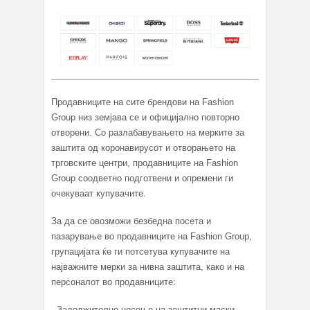
Продавниците на сите брендови на Fashion
Group низ земјава се и официјално повторно
отворени. Со разлабавувањето на мерките за
заштита од коронавирусот и отворањето на
трговските центри, продавниците на Fashion
Group соодветно подготвени и опремени ги
очекуваат купувачите.
За да се овозможи безбедна посета и
пазарување во продавниците на Fashion Group,
групацијата ќе ги потсетува купувачите на
најважните мерки за нивна заштита, како и на
персоналот во продавниците:
- Задолжително носење на заштитни маски