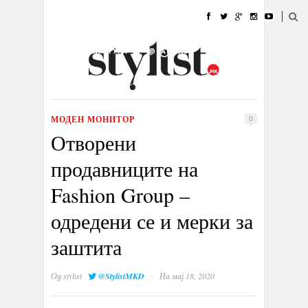
ДОМА
МОДА
СТИЛ
УБАВИНА
ЖИВОТ
КУЛТУРА
@РАБОТА
ГАЛЕРИЈА
ИЗЛОГ
КОНТАКТ
МОДЕН МОНИТОР
0
Отворени
продавниците на
Fashion Group –
одредени се и мерки за
заштита
·
Од
stylist
@StylistMKD
На мај 18, 2020