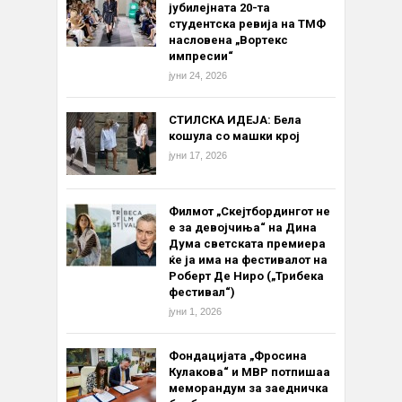
јубилејната 20-та
студентска ревија на ТМФ
насловена „Вортекс
импресии“
јуни 24, 2026
СТИЛСКА ИДЕЈА: Бела
кошула со машки крој
јуни 17, 2026
Филмот „Скејтбордингот не
е за девојчиња“ на Дина
Дума светската премиера
ќе ја има на фестивалот на
Роберт Де Ниро („Трибека
фестивал“)
јуни 1, 2026
Фондацијата „Фросина
Кулакова“ и МВР потпишаа
меморандум за заедничка