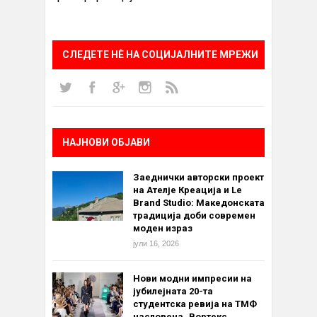
СЛЕДЕТЕ НÈ НА СОЦИЈАЛНИТЕ МРЕЖИ
НАЈНОВИ ОБЈАВИ
Заеднички авторски проект
на Ателје Креација и Le
Brand Studio: Македонската
традиција доби современ
моден израз
јули 16, 2026
Нови модни импресии на
јубилејната 20-та
студентска ревија на ТМФ
насловена „Вортекс