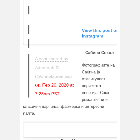
View this post on
Instagram
Сабина Сокол
A post shared by
Фотографиите на
Adenorah ♏️
Сабина ја
(@annelauremais)
отлсикуваат
on
Feb 26, 2020 at
париската
енергија. Сака
7:28am PST
романтични и
класични парчиња, фармерки и интересни
палта.