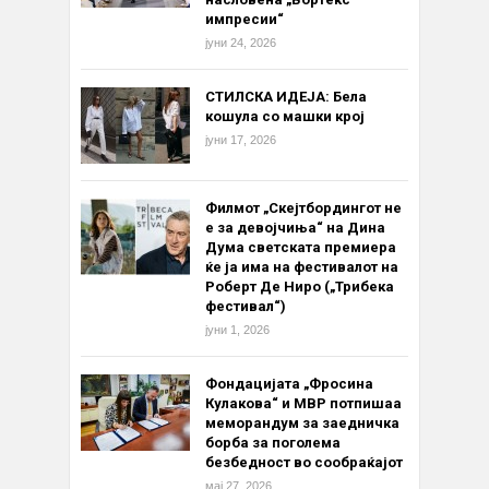
импресии“
јуни 24, 2026
СТИЛСКА ИДЕЈА: Бела
кошула со машки крој
јуни 17, 2026
Филмот „Скејтбордингот не
е за девојчиња“ на Дина
Дума светската премиера
ќе ја има на фестивалот на
Роберт Де Ниро („Трибека
фестивал“)
јуни 1, 2026
Фондацијата „Фросина
Кулакова“ и МВР потпишаа
меморандум за заедничка
борба за поголема
безбедност во сообраќајот
мај 27, 2026