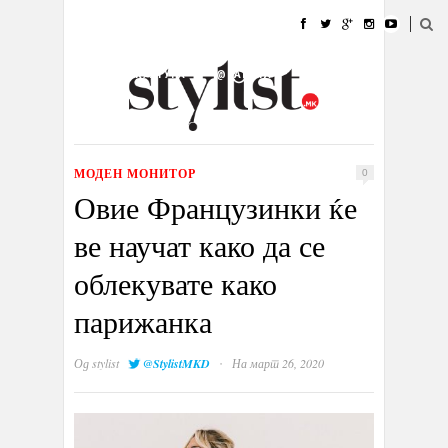
ДОМА
МОДА
СТИЛ
УБАВИНА
ЖИВОТ
КУЛТУРА
@РАБОТА
ГАЛЕРИЈА
ИЗЛОГ
КОНТАКТ
МОДЕН МОНИТОР
0
Овие Французинки ќе
ве научат како да се
облекувате како
парижанка
·
Од
stylist
@StylistMKD
На март 26, 2020