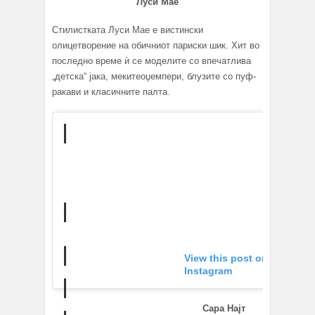
Луси Мае
Стилистката Луси Мае е вистински
олицетворение на обичниот париски шик. Хит во
последно време ѝ се моделите со впечатлива
„детска“ јака, мекитеоџемпери, блузите со пуф-
ракави и класичните палта.
View this post on
Instagram
Сара Најт