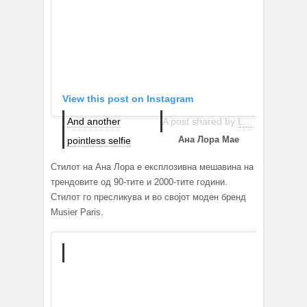
View this post on Instagram
And another
A post shared by
Leia Sfez
(@lei
Ана Лора Мае
pointless selfie
Стилот на Ана Лора е експлозивна мешавина на
трендовите од 90-тите и 2000-тите години.
Стилот го пресликува и во својот моден бренд
Musier Paris.