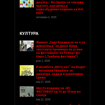
децата – Во Скопје се случува
третото, најголемо и
највозбудливо издание на Kid
Expo
октомври 2, 2025
КУЛТУРА
Филмот „Скејтбордингот не е за
девојчиња“ на Дина Дума
светската премиера ќе ја има
на фестивалот на Роберт Де
Ниро („Трибека фестивал“)
јуни 1, 2026
Изложбата „Меѓу нас“ на Индог
– визуелна приказна за
емпатија, надеж и колективна
грижа
мај 27, 2026
Шесто издание на ЈЕС
ФЕСТИВАЛ од 14 до 20 мај во
Скопје
мај 12, 2026