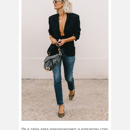
Не е тајна дека ноншалантниот и елегантен стил