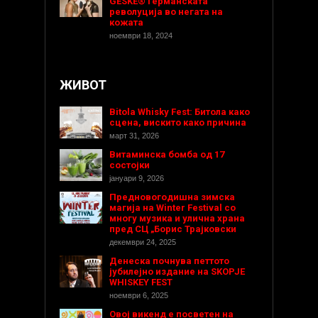
GESKE® Германската
револуција во негата на
кожата
ноември 18, 2024
ЖИВОТ
Bitola Whisky Fest: Битола како
сцена, вискито како причина
март 31, 2026
Витаминска бомба од 17
состојки
јануари 9, 2026
Предновогодишнa зимска
магија на Winter Festival со
многу музика и улична храна
пред СЦ „Борис Трајковски
декември 24, 2025
Денеска почнува петтото
јубилејно издание на SKOPJE
WHISKEY FEST
ноември 6, 2025
Овој викенд е посветен на