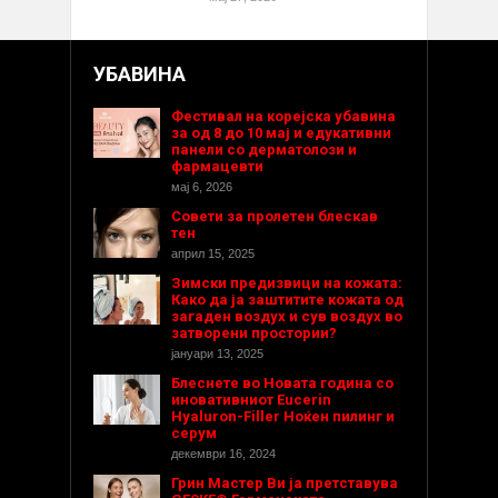
УБАВИНА
Фестивал на корејска убавина
за од 8 до 10 мај и едукативни
панели со дерматолози и
фармацевти
мај 6, 2026
Совети за пролетен блескав
тен
април 15, 2025
Зимски предизвици на кожата:
Како да ја заштитите кожата од
загаден воздух и сув воздух во
затворени простории?
јануари 13, 2025
Блеснете во Новата година со
иновативниот Eucerin
Hyaluron-Filler Ноќен пилинг и
серум
декември 16, 2024
Грин Мастер Ви ја претставува