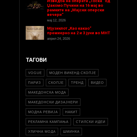
Изведба на операта „Тоска“ од
Џакомо Пучини на 16 мај во
рамките на „Мајски оперски
вечери“
мај 12, 2026
Мјузиклот „Као какао“
премиерно на 2 и 3 јуни во МНТ
април 24, 2026
ТАГОВИ
VOGUE
МОДЕН ВИКЕНД-СКОПЈЕ
ПАРИЗ
СКОПЈЕ
ТРЕНД
ВИДЕО
МАКЕДОНСКА МОДА
МАКЕДОНСКИ ДИЗАЈНЕРИ
МОДНА РЕВИЈА
НАКИТ
РЕКЛАМНА КАМПАЊА
СТИЛСКИ ИДЕИ
УЛИЧНА МОДА
ШМИНКА