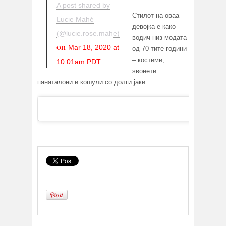
A post shared by
Стилот на оваа
Lucie Mahé
девојка е како
(@lucie.rose.mahe)
водич низ модата
on
Mar 18, 2020 at
од 70-тите години
– костими,
10:01am PDT
ѕвонети
панаталони и кошули со долги јаки.