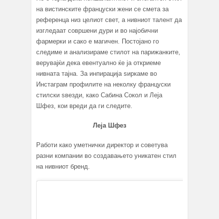
на вистинските француски жени се смета за
референца низ целиот свет, а нивниот талент да
изгледаат совршени дури и во најобични
фармерки и сако е магичен. Постојано го
следиме и анализираме стилот на парижанките,
верувајќи дека евентуално ќе ја откриеме
нивната тајна. За инпирација ѕиркаме во
Инстаграм профилите на неколку француски
стилски ѕвезди, како Сабина Сокол и Леја
Шфез, кои вреди да ги следите.
Леја Шфез
Работи како уметнички директор и советува
разни компании во создавањето уникатен стил
на нивниот бренд.