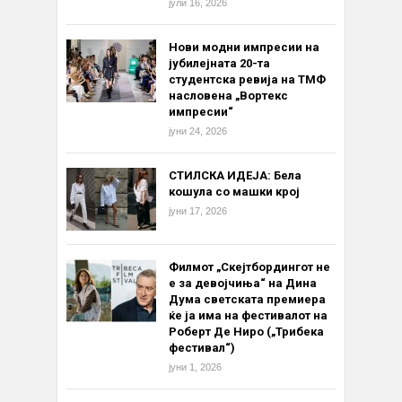
јули 16, 2026
Нови модни импресии на
јубилејната 20-та
студентска ревија на ТМФ
насловена „Вортекс
импресии“
јуни 24, 2026
СТИЛСКА ИДЕЈА: Бела
кошула со машки крој
јуни 17, 2026
Филмот „Скејтбордингот не
е за девојчиња“ на Дина
Дума светската премиера
ќе ја има на фестивалот на
Роберт Де Ниро („Трибека
фестивал“)
јуни 1, 2026