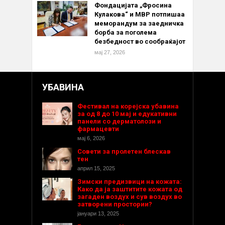
Фондацијата „Фросина
Кулакова“ и МВР потпишаа
меморандум за заедничка
борба за поголема
безбедност во сообраќајот
мај 27, 2026
УБАВИНА
Фестивал на корејска убавина
за од 8 до 10 мај и едукативни
панели со дерматолози и
фармацевти
мај 6, 2026
Совети за пролетен блескав
тен
април 15, 2025
Зимски предизвици на кожата:
Како да ја заштитите кожата од
загаден воздух и сув воздух во
затворени простории?
јануари 13, 2025