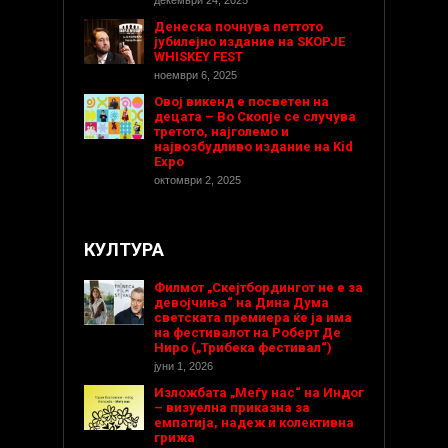
декември 24, 2025
Денеска почнува петтото
јубилејно издание на SKOPJE
WHISKEY FEST
ноември 6, 2025
Овој викенд е посветен на
децата – Во Скопје се случува
третото, најголемо и
највозбудливо издание на Kid
Expo
октомври 2, 2025
КУЛТУРА
Филмот „Скејтбордингот не е за
девојчиња“ на Дина Дума
светската премиера ќе ја има
на фестивалот на Роберт Де
Ниро („Трибека фестивал“)
јуни 1, 2026
Изложбата „Меѓу нас“ на Индог
– визуелна приказна за
емпатија, надеж и колективна
грижа