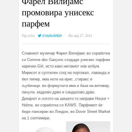
Фарел Вилијамс
промовира унисекс
парфем
·
Од
stylist
@StylistMKD
На мај 27, 2014
Славниот музичар Фарел Вилијамс во соработка
со Comme des Garçons создаде унисекс парфем
наречен Girl, исто како неговиот нов албум.
Мирисот е суптилен спој на портокал, лаванда и
бел пипер, има ноти на ирис ,стиракс и
љубичици. во формулата има и база на ветивер,
пачули, кедрово дрво и сандалово дрво.
Дизајнот и логото на шишето го направи House +
Holme, во соработка со KAWS. Парфемот ќе
биде лансиран во Лондон, во Dover Street Market
на 1 септември.