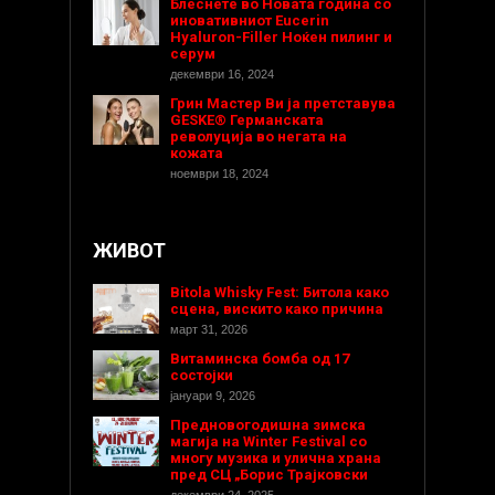
Блеснете во Новата година со
иновативниот Eucerin
Hyaluron-Filler Ноќен пилинг и
серум
декември 16, 2024
Грин Мастер Ви ја претставува
GESKE® Германската
револуција во негата на
кожата
ноември 18, 2024
ЖИВОТ
Bitola Whisky Fest: Битола како
сцена, вискито како причина
март 31, 2026
Витаминска бомба од 17
состојки
јануари 9, 2026
Предновогодишнa зимска
магија на Winter Festival со
многу музика и улична храна
пред СЦ „Борис Трајковски