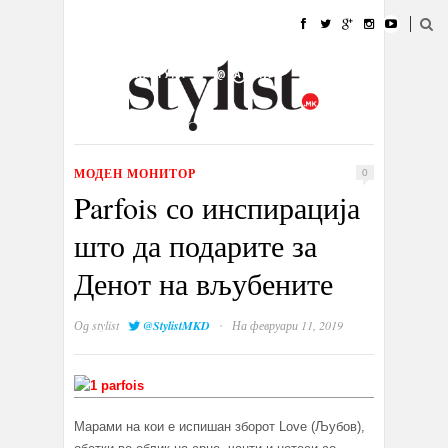
ДОМА
МОДА
СТИЛ
УБАВИНА
ЖИВОТ
КУЛТУРА
@РАБОТА
ГАЛЕРИЈА
ИЗЛОГ
КОНТАКТ
МОДЕН МОНИТОР
0
Parfois со инспирација
што да подарите за
Денот на вљубените
·
Од
stylist
@StylistMKD
На февруари 11, 2019
Марами на кои е испишан зборот Love (Љубов),