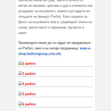
обетки во облик на срце, чанти и нотеси со
мотив на бакнежи, цветови и други елементи кои
асоцираат на вљубеност, можете да најдете во
понудата на брендот Parfois. Како подарок за
Денот на вљубените има и „срцевидни“ очила за
сонце, разни чанти и паричници, футроли и
накит.
Производите може да се најдат во продавницте
на
Parfois
, како и на онлајн продавница
:
www.e-
shop.fashiongroup.com.mk