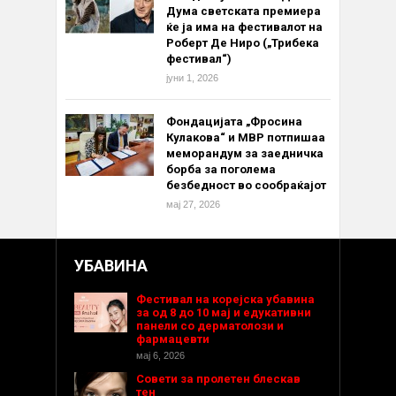
Дума светската премиера
ќе ја има на фестивалот на
Роберт Де Ниро („Трибека
фестивал“)
јуни 1, 2026
Фондацијата „Фросина
Кулакова“ и МВР потпишаа
меморандум за заедничка
борба за поголема
безбедност во сообраќајот
мај 27, 2026
УБАВИНА
Фестивал на корејска убавина
за од 8 до 10 мај и едукативни
панели со дерматолози и
фармацевти
мај 6, 2026
Совети за пролетен блескав
тен